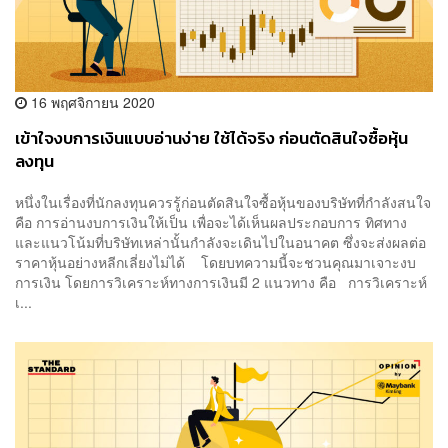
16 พฤศจิกายน 2020
เข้าใจงบการเงินแบบอ่านง่าย ใช้ได้จริง ก่อนตัดสินใจซื้อหุ้น
ลงทุน
หนึ่งในเรื่องที่นักลงทุนควรรู้ก่อนตัดสินใจซื้อหุ้นของบริษัทที่กำลังสนใจ
คือ การอ่านงบการเงินให้เป็น เพื่อจะได้เห็นผลประกอบการ ทิศทาง
และแนวโน้มที่บริษัทเหล่านั้นกำลังจะเดินไปในอนาคต ซึ่งจะส่งผลต่อ
ราคาหุ้นอย่างหลีกเลี่ยงไม่ได้ โดยบทความนี้จะชวนคุณมาเจาะงบ
การเงิน โดยการวิเคราะห์ทางการเงินมี 2 แนวทาง คือ การวิเคราะห์
เ...