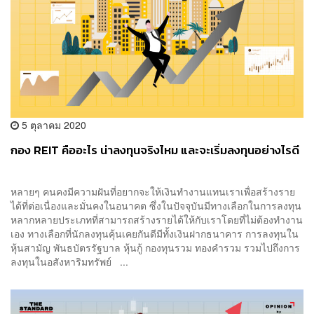
5 ตุลาคม 2020
กอง REIT คืออะไร น่าลงทุนจริงไหม และจะเริ่มลงทุนอย่างไรดี
หลายๆ คนคงมีความฝันที่อยากจะให้เงินทำงานแทนเราเพื่อสร้างราย
ได้ที่ต่อเนื่องและมั่นคงในอนาคต ซึ่งในปัจจุบันมีทางเลือกในการลงทุน
หลากหลายประเภทที่สามารถสร้างรายได้ให้กับเราโดยที่ไม่ต้องทำงาน
เอง ทางเลือกที่นักลงทุนคุ้นเคยกันดีมีทั้งเงินฝากธนาคาร การลงทุนใน
หุ้นสามัญ พันธบัตรรัฐบาล หุ้นกู้ กองทุนรวม ทองคำรวม รวมไปถึงการ
ลงทุนในอสังหาริมทรัพย์ ...