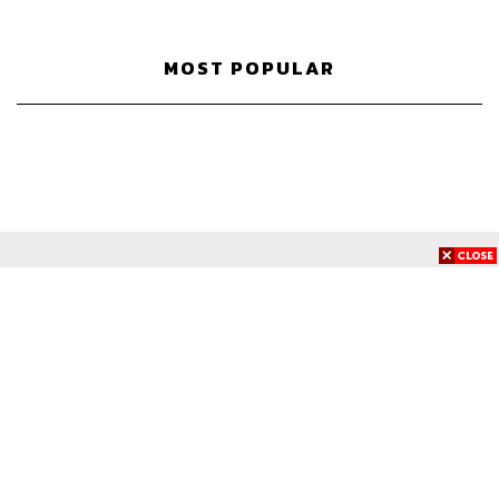
MOST POPULAR
News
Wealth
Pop
Podcast
Video
Now
Opinion
Careers
Events
Privacy
About
Contact
Policy
FOR
ADVERTISING
MEMBERSHIP