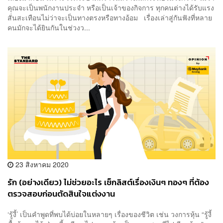
คุณจะเป็นพนักงานประจำ หรือเป็นเจ้าของกิจการ ทุกคนต่างได้รับแรง
สั่นสะเทือนไม่ว่าจะเป็นทางตรงหรือทางอ้อม เรื่องเล่าสู่กันฟังที่หลาย
คนมักจะได้ยินกันในช่วงว...
23 สิงหาคม 2020
รัก (อย่างเดียว) ไม่ช่วยอะไร เช็กลิสต์เรื่องเงินๆ ทองๆ ที่ต้อง
ตรวจสอบก่อนตัดสินใจแต่งงาน
‘รู้งี้’ เป็นคำพูดที่พบได้บ่อยในหลายๆ เรื่องของชีวิต เช่น วงการหุ้น “รู้งี้