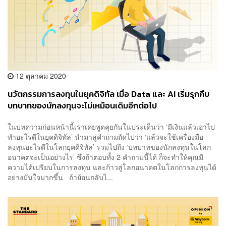
12 ตุลาคม 2020
นวัตกรรมการลงทุนในยุคดิจิทัล เมื่อ Data และ AI เริ่มรุกคืบ
บทบาทของนักลงทุนจะไม่เหมือนเดิมอีกต่อไป
ในบทความก่อนหน้านี้เราเคยพูดคุยกันในประเด็นว่า ‘มีเงินแล้วเอาไป
ทำอะไรดีในยุคดิจิทัล’ นำมาสู่คำถามถัดไปว่า ‘แล้วจะใช้เครื่องมือ
ลงทุนอะไรดีในโลกยุคดิจิทัล’ รวมไปถึง ‘บทบาทของนักลงทุนในโลก
อนาคตจะเป็นอย่างไร’ ซึ่งถ้าตอบทั้ง 2 คำถามนี้ได้ ก็จะทำให้คุณมี
ความได้เปรียบในการลงทุน และก้าวสู่โลกอนาคตในโลกการลงทุนได้
อย่างมั่นใจมากขึ้น ถ้าย้อนกลับไ...