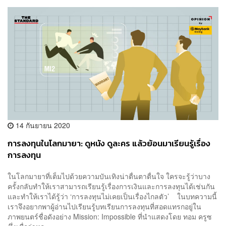
14 กันยายน 2020
การลงทุนในโลกมายา: ดูหนัง ดูละคร แล้วย้อนมาเรียนรู้เรื่อง
การลงทุน
ในโลกมายาที่เต็มไปด้วยความบันเทิงน่าตื่นตาตื่นใจ ใครจะรู้ว่าบาง
ครั้งกลับทำให้เราสามารถเรียนรู้เรื่องการเงินและการลงทุนได้เช่นกัน
และทำให้เราได้รู้ว่า ‘การลงทุนไม่เคยเป็นเรื่องไกลตัว’ ในบทความนี้
เราจึงอยากพาผู้อ่านไปเรียนรู้บทเรียนการลงทุนที่สอดแทรกอยู่ใน
ภาพยนตร์ชื่อดังอย่าง Mission: Impossible ที่นำแสดงโดย ทอม ครูซ