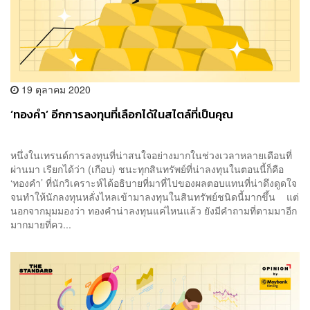
19 ตุลาคม 2020
‘ทองคำ’ อีกการลงทุนที่เลือกได้ในสไตล์ที่เป็นคุณ
หนึ่งในเทรนด์การลงทุนที่น่าสนใจอย่างมากในช่วงเวลาหลายเดือนที่
ผ่านมา เรียกได้ว่า (เกือบ) ชนะทุกสินทรัพย์ที่น่าลงทุนในตอนนี้ก็คือ
‘ทองคำ’ ที่นักวิเคราะห์ได้อธิบายที่มาที่ไปของผลตอบแทนที่น่าดึงดูดใจ
จนทำให้นักลงทุนหลั่งไหลเข้ามาลงทุนในสินทรัพย์ชนิดนี้มากขึ้น แต่
นอกจากมุมมองว่า ทองคำน่าลงทุนแค่ไหนแล้ว ยังมีคำถามที่ตามมาอีก
มากมายที่คว...