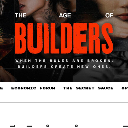
E
ECONOMIC FORUM
THE SECRET SAUCE​
OP