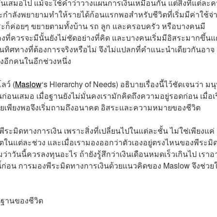
นกันเสมอไป แม้จะใช้คำว่าวางแผนการเงินเหมือนกัน แต่สิ่งที่แต่ละ
ละกำลังพยายามทำให้รายได้ก้อนแรกพอสำหรับชีวิตที่เริ่มมีค่าใช้จ่
าระก็ค่อยๆ ขยายตามทั้งบ้าน รถ ลูก และครอบครัว หรือบางคนมี
นคงที่ควรจะมีนั้นยังไม่ชัดอย่างที่คิด และบางคนเริ่มมีอิสระมากขึ้นแ
ปในทิศทางที่ต้องการจริงหรือไม่ จึงไม่แปลกที่คำแนะนำเดียวกันอาจ
งอีกคนในอีกช่วงหนึ่ง
ว์ (
Maslow
‘s Hierarchy of Needs) อธิบายเรื่องนี้ไว้ชัดเจนว่า มนุ
นก่อนเสมอ เมื่อฐานยังไม่มั่นคงเรามักคิดถึงความอยู่รอดก่อน เมื่อเร
ัยเพียงพอจึงเริ่มถามถึงอนาคต อิสระและความหมายของชีวิต
มิดทางการเงิน เพราะสิ่งที่เปลี่ยนไปในแต่ละชั้น ไม่ใช่เพียงแค่
ีวิตในแต่ละช่วง และเมื่อเรามองออกว่าตัวเองอยู่ตรงไหนของพีระมิด 
่าวันนี้ควรลงทุนอะไร ถ้ายังรู้สึกว่าเงินเดือนหมดเร็วเกินไป เราอ
้ก่อน การมองพีระมิดทางการเงินด้วยแนวคิดของ Maslow จึงช่วยใ
นฐานของชีวิต