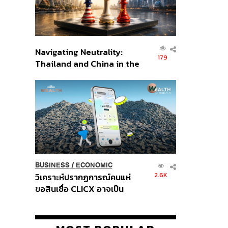
Navigating Neutrality:
179
Thailand and China in the
Age of a New Global
Order
BUSINESS
/
ECONOMIC
2.6K
วิเคราะห์ปรากฏการณ์คนแห่
ขอสินเชื่อ CLICX อาจเป็น
เพียงยอดภูเขาน้ำแข็ง ของ
ปัญหาหนี้ครัวเรือนไทยที่ถูกซุก
ไว้