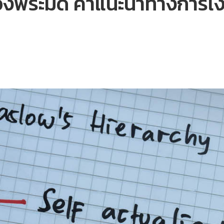
นของพีระมิด คำแนะนำทางการเง