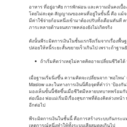
อาหาร ที่อยู่อาศัย การพักผ่อน และความมั่นคงเบื้องต้
โดยไม่สะดุด สัญญาณของคนที่อยู่ในขั้นนี้ คือ แม้จะ
มีค่าใช้จ่ายก้อนหนึ่งเข้ามาต้องปรับทั้งเดือนทันท
ภาระหลายด้านจนสภาพคล่องยังไม่เกิดจริง
ดังนั้นพีระมิดการเงินในชั้นแรกจึงเริ่มจากเรื่องพื้
ปล่อยให้หนี้ระยะสั้นขยายเร็วเกินไป เพราะถ้าฐานยังไ
ถ้าเริ่มคิดว่าเหตุไม่คาดคิดอาจเปลี่ยนชีวิตไ
เมื่อฐานเริ่มนิ่งขึ้น ความคิดจะเปลี่ยนจาก ‘พอไหม
Maslow และในทางการเงินนี่คือจุดที่คำว่า ‘ป้องกั
มองเห็นขั้นนี้ชัดขึ้นเมื่อชีวิตมีหลายบทบาทพร้อม
ต่อเนื่อง พ่อแม่เริ่มมีเรื่องสุขภาพที่ต้องคิดล่วงหน้
อีกต่อไป
พีระมิดการเงินในชั้นนี้ คือการสร้างระบบกันกระแทกใ
เหตุการณ์หนึ่งทำให้ทั้งระบบเสียสมดุลเกินไป