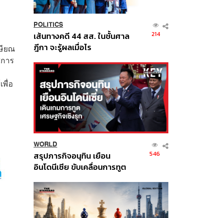
POLITICS
214
เส้นทางคดี 44 สส. ในชั้นศาล
ฎีกา จะรู้ผลเมื่อไร
กษียณ
ู่การ
พื่อ
WORLD
546
สรุปภารกิจอนุทิน เยือน
อินโดนีเซีย ขับเคลื่อนการทูต
เศรษฐกิจเชิงรุก ประกาศหุ้น
ส่วนยุทธศาสตร์ไทย –
อินโดนีเซีย