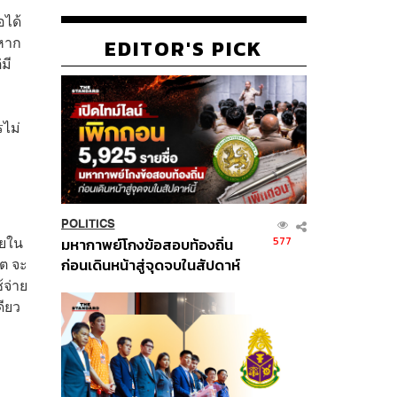
อได้
 หาก
EDITOR'S PICK
มี
รไม่
POLITICS
ัยใน
577
มหากาพย์โกงข้อสอบท้องถิ่น
ิต จะ
ก่อนเดินหน้าสู่จุดจบในสัปดาห์
้จ่าย
นี้
ดียว