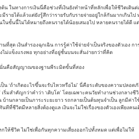
น ในทางการเงินนี่คือช่วงที่เงินยังทำหน้าที่หลักเพื่อให้ชีวิตเดินต่
มีรายได้แล้วแต่ยังรู้สึกว่ารายรับกับรายจ่ายอยู่ใกล้กันมากเกินไป
ี คนในขั้นนี้ไม่ได้หมายถึงคนรายได้น้อยเสมอไป หลายคนรายได้ดี แต่
นฐานที่สุด เงินสำรองฉุกเฉิน การรู้ค่าใช้จ่ายจำเป็นจริงของตัวเอง กา
ม่แข็งแรงพอ ทุกอย่างที่อยู่ชั้นบนจะสั่นง่ายกว่าที่คิด
ด้ นั่นคือสัญญาณของฐานพีระมิดขั้นที่สอง
’ เป็น ‘ถ้าเกิดอะไรขึ้นจะรับไหวหรือไม่’ นี่คือระดับของความปลอดภ
น’ เริ่มสำคัญกว่าคำว่า ‘เติบโต’ โดยเฉพาะคนวัยทำงานช่วงกลางชีว
กัน บ้านกลายเป็นภาระระยะยาว รถกลายเป็นต้นทุนจำเป็น ลูกมีค่าใช
า ทันทีที่ชีวิตมีหลายสิ่งต้องดูแล เงินจะไม่ใช่เรื่องของตัวเองเพียงคนเ
ห้ชีวิต ไม่ใช่เพื่อกันทุกความเสี่ยงออกไปทั้งหมด แต่เพื่อไม่ให้