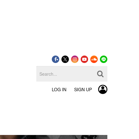
LOG IN
SIGN UP