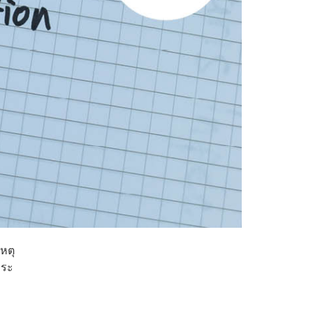
เหตุ
าระ