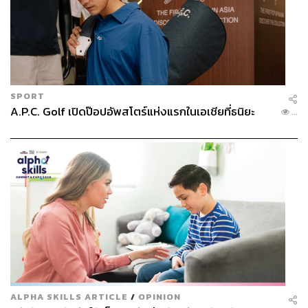
413
SPORT
A.P.C. Golf เปิดป๊อปอัพสโตร์แห่งแรกในเอเชียที่ธนิยะ
...
ABOUT THE AUTHOR
คณา คณีกุล
Chief Business Training Officer, FWD
Insurance
ALPHA SKILLS ARTICLE
/
OPINION