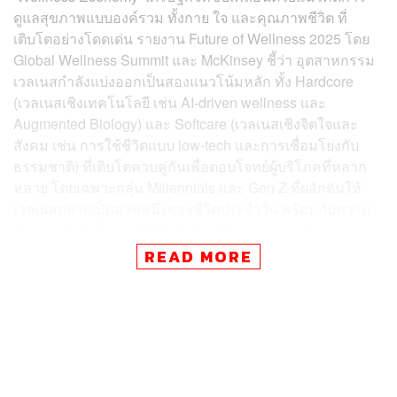
ดูแลสุขภาพแบบองค์รวม ทั้งกาย ใจ และคุณภาพชีวิต ที่
เติบโตอย่างโดดเด่น รายงาน Future of Wellness 2025 โดย
Global Wellness Summit และ McKinsey ชี้ว่า อุตสาหกรรม
เวลเนสกำลังแบ่งออกเป็นสองแนวโน้มหลัก ทั้ง Hardcore
(เวลเนสเชิงเทคโนโลยี เช่น AI-driven wellness และ
Augmented Biology) และ Softcare (เวลเนสเชิงจิตใจและ
สังคม เช่น การใช้ชีวิตแบบ low-tech และการเชื่อมโยงกับ
ธรรมชาติ) ที่เติบโตควบคู่กันเพื่อตอบโจทย์ผู้บริโภคที่หลาก
หลาย โดยเฉพาะกลุ่ม Millennials และ Gen Z ที่ผลักดันให้
เวลเนสกลายเป็นส่วนหนึ่งของชีวิตประจำวัน พร้อมกับความ
ต้องการที่เติบโตรวดเร็วใน 5 ด้าน ได้แก่ สุขภาพจิต การนอน
หลับ โภชนาการเฉพาะบุคคล ความงาม และการจัดการน้ำ
READ MORE
หนักอย่างยั่งยืน
นี่ไม่ใช่เพียงเทรนด์ชั่วคราว แต่คือทิศทางใหม่ของโลกที่
สะท้อนว่า ‘สุขภาพ’ กำลังกลายเป็นการลงทุนระยะยาวที่ให้
ผลตอบแทนสูงที่สุด