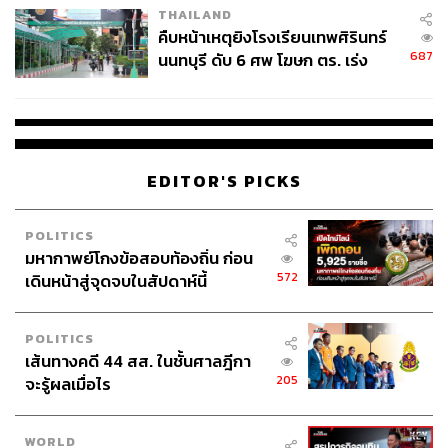
และความดันสูง ต้องเข้ารับการรักษาอย่างต่อเนื่อง รวมค่าใช้
THAILAND
จ่ายในช่วง 5 ปีแรกประมาณ 500,000 บาท ขณะที่อีกคน
คืบหน้าเหตุยิงโรงเรียนเทพศิรินทร์
เลือกประกันแบบ Wellness จ่ายเพิ่มเพียง 5,000 บาทต่อปี
687
นนทบุรี ดับ 6 ศพ โฆษก ตร. เร่ง
(35,000 บาท) แล้วใช้แอปติดตามสุขภาพ ออกกำลังกาย
สอบปมขโมยปืนปู่ก่อเหตุ
สม่ำเสมอ เมื่ออายุ 45 ปี สุขภาพยังแข็งแรง และได้รับส่วนลด
เบี้ยประกัน 15%
ผลใน 10 ปีอาจเห็นความต่างอย่างชัด คือ คนที่ดูแลสุขภาพ
EDITOR'S PICKS
เชิงรุกมีค่าใช้จ่ายรวมต่ำกว่าและยังได้สุขภาพที่ดีกว่า นี่คือ
ภาพสะท้อนของการลงทุนที่ให้ผลตอบแทนทั้งทางการเงิน
POLITICS
และคุณภาพชีวิต
มหากาพย์โกงข้อสอบท้องถิ่น ก่อน
572
เดินหน้าสู่จุดจบในสัปดาห์นี้
ผลตอบแทนสองมิติของการลงทุนในสุขภาพ
POLITICS
เส้นทางคดี 44 สส. ในชั้นศาลฎีกา
ผลตอบแทนที่จับต้องได้ (Tangible Return): ลดค่าใช้
205
จะรู้ผลเมื่อไร
จ่ายด้านสุขภาพในระยะยาว เก็บออมได้มากขึ้น และไม่
ต้องดึงเงินออมมาใช้ยามเจ็บป่วย
WORLD