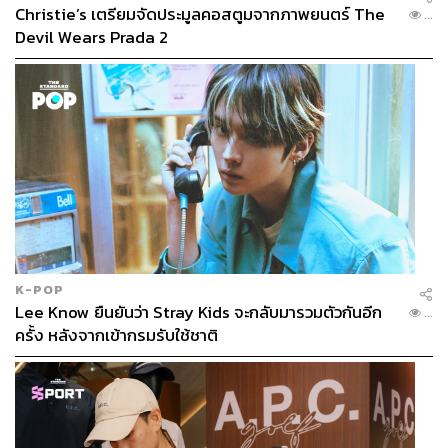
Christie’s เตรียมจัดประมูลคอสตูมจากภาพยนตร์ The
...
cal-costs-in-thailand-surge
Devil Wears Prada 2
WHO Thailand Health Data & Worldometer (2025).
Thailand Demographics and Life Expectancy.
https://
data.who.int/countries/764:
https://www.worldometer
s.info/demographics/thailand-demographics/
สามารถติดตาม THE STANDARD WEALTH
ผ่านแอปพลิเคชันต่างๆ ที่คุณสะดวกหรือใช้งานอยู่แล้วได้เลย
K-POP
Lee Know ยืนยันว่า Stray Kids จะกลับมารวมตัวกันอีก
...
ครั้ง หลังจากเข้ากรมรับใช้ชาติ
TAGS:
การนอนหลับ
ความงาม
คุณภาพชีวิต
การดูแลสุขภาพ
ค่ารักษาพยาบาล
McKinsey
HealthTech
สุขภาพจิต
Wellness Economy
ประเทศไทย
ประกันชีวิต