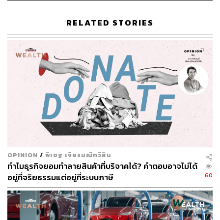
การตื่นตัวของผู้บริโภคที่มองสุขภาพในเชิง ‘คุณค่า’ มากกว่า
‘ค่าใช้จ่าย’ ไม่ว่าจะเป็นการออกกำลังกาย การนอนหลับอย่าง
RELATED STORIES
มีคุณภาพ การตรวจสุขภาพประจำปี หรือการดูแลสุขภาพจิต
ล้วนเป็นส่วนหนึ่งของการลงทุนเพื่อชีวิตที่ยั่งยืน
เหตุผลเบื้องหลังกระแส Wellness
เหตุผลที่เราต้องเปลี่ยนมุมมองมาเป็น ‘นักลงทุนด้านสุขภาพ’
นั้น ชัดเจนยิ่งขึ้นเมื่อพิจารณาถึง ‘เงินเฟ้อทางการแพทย์’
(Medical Inflation) หรือภาวะที่ค่าใช้จ่ายด้านสุขภาพเพิ่มขึ้น
อย่างต่อเนื่องทุกปี โดยเฉลี่ยสูงกว่าระดับเงินเฟ้อทั่วไป และ
อาจส่งผลกระทบต่อแผนการเงินและคุณภาพชีวิตในระยะ
OPINION
/
พิเชฐ เจียรมณีทวีสิน
ยาว หากไม่มีการเตรียมพร้อมรับมืออย่างเหมาะสม
ทำไมธุรกิจยอมทำลายสินค้าที่บริจาคได้? คำตอบอาจไม่ได้
60
อยู่ที่จริยธรรมแต่อยู่ที่ระบบภาษี
นี่คือความเสี่ยงที่มักถูกมองข้ามในพอร์ตการเงินของเรา
เพราะค่ารักษาพยาบาลมีแนวโน้มปรับตัวสูงขึ้นทุกปี ข้อมูล
จากรายงาน Global Medical Trends Survey 2025 ของ