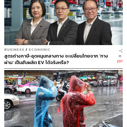
Willis Towers Watson (WTW) ซึ่งเป็นรายงานสำรวจแนว
โน้มค่าใช้จ่ายด้านการแพทย์ทั่วโลกที่เผยแพร่เป็นประจำทุกปี
และเป็นแหล่งข้อมูลหลักที่ใช้ในการวิเคราะห์อัตราเงินเฟ้อ
ทางการแพทย์ของประเทศไทย ระบุว่า ประเทศไทยมีอัตรา
เงินเฟ้อทางการแพทย์หรือค่ารักษาพยาบาลเพิ่มขึ้นอยู่ที่
ประมาณ 15% ในปี 2024 ซึ่งสูงกว่าค่าเฉลี่ยโลกและสูงกว่า
ภูมิภาคเอเชียแปซิฟิกบางประเทศ ซึ่งสะท้อนถึงความจำเป็น
ในการวางแผนสุขภาพอย่างจริงจัง
BUSINESS
/
ECONOMIC
สูตรถ่างภาษี-อุดหนุนกลางทาง จะเปลี่ยนไทยจาก ‘ทาง
237
ผ่าน’ เป็นฮับผลิต EV ได้จริงหรือ?
อายุยืนขึ้น ไม่เท่ากับสุขภาพแข็งแรงขึ้น
ข้อมูลจากองค์การอนามัยโลก (WHO)⁴ ชี้ว่า อายุขัยเฉลี่ย
ของคนไทยอยู่ที่ราว 77–78 ปี และเพิ่มขึ้นอย่างต่อเนื่อง แต่สิ่ง
ที่น่าคิดคือ ในจำนวนปีที่เพิ่มขึ้นนั้น มีเพียงไม่กี่ปีเท่านั้นที่เป็น
‘ช่วงชีวิตที่มีสุขภาพดีจริงๆ’ ช่วงเวลาที่เหลืออาจต้องเผชิญกับ
ความท้าทายด้านสุขภาพ เช่น โรคเรื้อรังหรือภาวะที่สะสม
มาเป็นเวลานานนี่คือ ‘ช่องว่างระหว่างอายุขัยกับสุขภาพที่ดี’
ที่สำคัญของสังคมไทย เรามีชีวิตยาวนานขึ้น นั่นไม่ได้