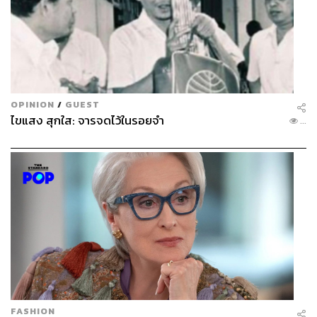
ลงทุนที่ให้ผลตอบแทนสูงสุดในชีวิต
สุดท้ายแล้ว…สินทรัพย์ที่มีค่าที่สุดในชีวิตของคุณ ก็คือ ‘ตัว
คุณ’ นั่นเอง
ภาพ:
C.J. Burton/Getty Images
OPINION
/
GUEST
อ้างอิง:
ไขแสง สุกใส: จารจดไว้ในรอยจำ
...
McKinsey & Company และ Global Wellness Summit
(2025). Future of Wellness 2025 Report.:
https://ww
w.mckinsey.com/industries/consumer-packaged-goo
ds/our-insights/future-of-wellness-trends
Global Wellness Institute (2024). 2024 Global
Wellness Economy Monitor.:
https://globalwellnessin
stitute.org/industry-research/2024-global-wellness-e
conomy-monitor/
WTW (Willis Towers Watson) (2024). 2025 Global
Medical Trends Survey Report และ Bangkok Post
(2024). “Medical costs in Thailand surge.”:
https://ww
FASHION
w.bangkokpost.com/business/general/2909527/medi