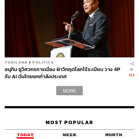
HealthTech:
การใช้เทคโนโลยีติดตามสุขภาพแบบเรี
ยลไทม์ผ่านแอปหรืออุปกรณ์สวมใส่ เพื่อช่วยให้ผู้ใช้
เข้าใจพฤติกรรมสุขภาพของตนเองและปรับเปลี่ยนได้
ตรงจุด
Preventive Care:
การตรวจสุขภาพประจำปี การฉีด
วัคซีน หรือการให้คำปรึกษาเรื่องโภชนาการ เพื่อลด
ความเสี่ยงในการเกิดโรคในระยะยาว
THAILAND
/
POLITICS
Wellness Program:
โปรแกรมส่งเสริมสุขภาพทั้งกาย
อนุทิน ชูวิศวกรการเมือง ฝ่าวิกฤตโลกไร้ระเบียบ วาง 4P
และใจ ผ่านกิจกรรมการออกกำลังกาย การดูแล
123
รับ AI ดันไทยยกกำลังประเทศ
โภชนาการ และการจัดการความเครียด เพื่อสร้างวินัย
และแรงจูงใจในการดูแลสุขภาพอย่างต่อเนื่อง
MORE
MOST POPULAR
TODAY
WEEK
MONTH