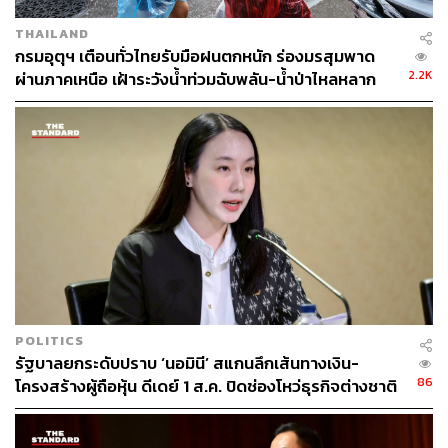
หมายความว่าจะมีชีวิตที่แข็งแรงขึ้น การลงทุนในสุขภาพ
THAILAND
ตั้งแต่วันนี้จึงเป็นมากกว่าการยืดอายุที่ยืนยาว โดยมุ่งเน้นที่
กรมอุตุฯ เตือนทั่วไทยรับมือฝนตกหนัก ร่องมรสุมพาด
การทำให้ทุกปีในชีวิตเป็นปีที่มีคุณภาพ เต็มไปด้วยพลัง และ
2.2K
ผ่านภาคเหนือ เฝ้าระวังน้ำท่วมฉับพลัน-น้ำป่าไหลหลาก
ความสุขที่แท้จริง
จาก ‘การรักษา’ สู่ ‘การป้องกัน’ บทบาทใหม่ของประกัน
ชีวิต ในยุค Wellness Economy
หากย้อนกลับไป 10 ปี ประกันชีวิตมักถูกมองว่าเป็น ‘เงินก้อน
ที่รอใช้ยามเจ็บป่วย’ แต่ปัจจุบันโลกเปลี่ยนไปแล้ว ธุรกิจ
ประกันชีวิตกำลังกลายเป็น ‘พันธมิตรด้านสุขภาพ’ ที่ช่วยดูแล
ลูกค้าตั้งแต่ต้น เพราะ ‘การป้องกัน’ ให้ผลลัพธ์ที่คุ้มค่ากว่า
การรักษา ทั้งต่อผู้บริโภคและบริษัทประกัน
POLITICS
รัฐบาลยกระดับปราบ ‘นอมินี’ สแกนลึกเส้นทางเงิน-
86
โครงสร้างผู้ถือหุ้น ดีเดย์ 1 ส.ค. ปิดช่องโหว่ธุรกิจต่างชาติ
แนวโน้มของอุตสาหกรรมประกันชีวิตในยุค Wellness
สวมสิทธิ์
Economy จึงมุ่งเน้นการนำเทคโนโลยีและบริการสุขภาพเข้า
มาผสานกับผลิตภัณฑ์มากขึ้น เช่น