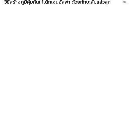
วิธีสร้างภูมิคุ้มกันให้เด็กเจนอัลฟ่า ด้วยทักษะล้มแล้วลุก
...
News
Wealth
Pop
Podcast
Video
Now
Opinion
Careers
Events
Privacy
About
Contact
Policy
FOR
ADVERTISING
MEMBERSHIP