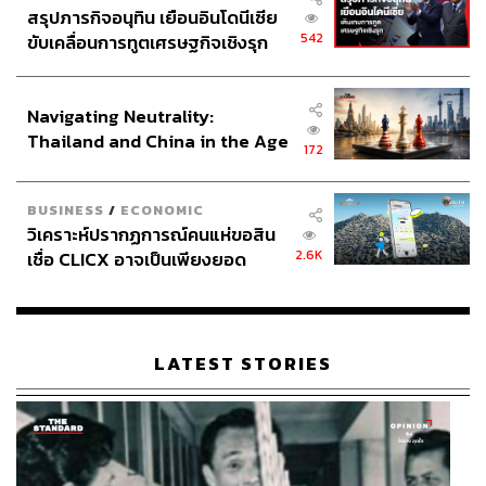
สรุปภารกิจอนุทิน เยือนอินโดนีเซีย
ผลตอบแทนที่จับต้องไม่ได้ (Intangible Return): คือ พลัง
542
ขับเคลื่อนการทูตเศรษฐกิจเชิงรุก
ในการทำงาน ความสัมพันธ์ที่ดี และความสุขในการใช้
ประกาศหุ้นส่วนยุทธศาสตร์ไทย –
ชีวิตทุกวัน
อินโดนีเซีย
Navigating Neutrality:
Thailand and China in the Age
หากคุณยังคิดว่าประกันชีวิตคือ ‘เงินที่จ่ายไปโดยไม่เห็นผล
172
of a New Global Order
ตอบแทน’ อาจถึงเวลาคิดใหม่ เพราะประกันยุค Wellness ได้
เปลี่ยนสมการเดิม
BUSINESS
/
ECONOMIC
วิเคราะห์ปรากฏการณ์คนแห่ขอสิน
จาก ‘จ่ายเบี้ย → รอให้ป่วย → ได้เงินคืน’
2.6K
เชื่อ CLICX อาจเป็นเพียงยอด
เป็น ‘จ่ายเบี้ย → ดูแลสุขภาพทุกวัน → ไม่ป่วย → มี
ภูเขาน้ำแข็ง ของปัญหาหนี้ครัว
คุณภาพชีวิตดี + ประหยัดค่าใช้จ่าย’
เรือนไทยที่ถูกซุกไว้
LATEST STORIES
การตัดสินใจเล็กๆ วันนี้ เช่น เพิ่มการลงทุนด้านสุขภาพ 10 –
20% หรือเลือกแผนที่สนับสนุนการป้องกัน อาจกำหนด
คุณภาพชีวิตของคุณในอีก 20 – 30 ปีข้างหน้า
การลงทุนในสุขภาพตั้งแต่วันนี้ นอกจากจะเป็นการป้องกัน
โรค ยังเป็นการยกระดับคุณภาพชีวิตที่ดีขึ้น และเป็นการ