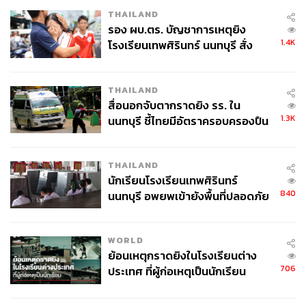
THAILAND
รอง ผบ.ตร. บัญชาการเหตุยิง
1.4K
โรงเรียนเทพศิรินทร์ นนทบุรี สั่ง
ค้นหา 2 รอบยืนยันไร้คนติดค้าง พบ
ศพปู่-ย่าที่บ้านพักผู้ก่อเหตุ
THAILAND
สื่อนอกจับตากราดยิง รร. ใน
1.3K
นนทบุรี ชี้ไทยมีอัตราครอบครองปืน
สูงในระดับต้นของภูมิภาค
สิ่งเหล่านี้สะท้อนว่า จากเดิมที่บริษัทประกันชีวิตเน้น ‘จ่ายเงิน
เมื่อป่วย’ สู่การ ‘ช่วยให้ลูกค้าไม่ป่วย’ เพื่อให้ทุกคนมีชีวิตที่
THAILAND
ยืนยาว แข็งแรง และมีคุณภาพมากที่สุด
นักเรียนโรงเรียนเทพศิรินทร์
840
นนทบุรี อพยพเข้ายังพื้นที่ปลอดภัย
ชั่วคราว หลังเหตุใช้อาวุธปืนภายใน
กรณีศึกษา: ผลต่างที่ชัดเจนของการลงทุนในสุขภาพ
โรงเรียนคลี่คลาย
WORLD
ย้อนเหตุกราดยิงในโรงเรียนต่าง
สมมติลองเปรียบเทียบระหว่างคนสองคนที่อายุเท่ากันในวัย
706
ประเทศ ที่ผู้ก่อเหตุเป็นนักเรียน
35 ปี คนแรกซื้อประกันสุขภาพทั่วไป จ่ายเบี้ยปีละ 30,000
บาท ใช้ชีวิตตามปกติ เมื่ออายุ 45 ปี ตรวจพบโรคเบาหวาน