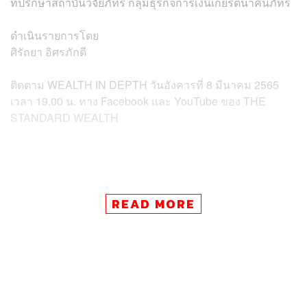
ที่ปรึกษาสถาบันวิจัยภัทร กลุ่มธุรกิจการเงินเกียรตินาคินภัทร
ดำเนินรายการโดย
ศิรัถยา อิศรภักดี
ติดตาม WEALTH IN DEPTH วันอังคารที่ 8 มีนาคม 2565
เวลา 19.00 น. ทาง Facebook และ YouTube ของ THE
STANDARD WEALTH
ช่องทางติดตาม
THE STANDARD WEALTH
READ MORE
Twitter:
twitter.com/standard_wealth
Instagram:
instagram.com/thestandardwealth
Official Line:
https://lin.ee/xfPbXUP
สามารถติดตาม THE STANDARD WEALTH