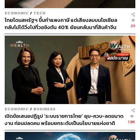
ECONOMIC
/
TECH
ไทยโดนสหรัฐฯ ขึ้นกำแพงภาษี แต่เสียงลบบนโซเชียล
211
กลับไม่ได้วิ่งไปที่วอชิงตัน 40% ย้อนกลับมาที่สินค้าจีน
ราคาถูกที่ทะลักจน SME ไทยสู้ไม่ไหว
ECONOMIC
/
BUSINESS
เปิดข้อเสนอปฏิรูป ‘ระบบราชการไทย’ ยุบ-ควบ-ลดขนาด
1.8K
งาน ก่อนปลดคน พร้อมยกระดับเป็นนโยบายแห่งชาติ