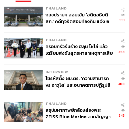
THAILAND
กองปราบฯ สอบเข้ม ‘อดีตอธิบดี
551
สถ.’ คดีทุจริตสอบท้องถิ่น แจ้ง 6
ข้อหาหนัก จ่อชง ป.ป.ช. 12 ส.ค. นี้
THAILAND
ครอบครัวรับร่าง ฮลุน โซโล่ แล้ว
463
เตรียมส่งชันสูตรหาสาเหตุการเสีย
ชีวิต
INTERVIEW
ไขรหัสตั้ง ผบ.ตร. ‘ความสามารถ
368
vs อาวุโส’ และอนาคตการปฏิรูปสี
กากี กับ พล.ต.อ. เอก อังสนานนท์
THAILAND
สรุปมหากาพย์กล้องส่องพระ
343
ZEISS Blue Marine จากสัญญา
ผลิต 8.3 ล้าน สู่ข้อพิพาท ‘มา