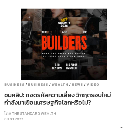
/
/
/
/
BUSINESS
BUSINESS
WEALTH
NEWS
VIDEO
ชมคลิป: ถอดรหัสความเสี่ยง วิกฤตรอบใหม่
กำลังมาเยือนเศรษฐกิจโลกหรือไม่?
โดย
THE STANDARD WEALTH
08.03.2022