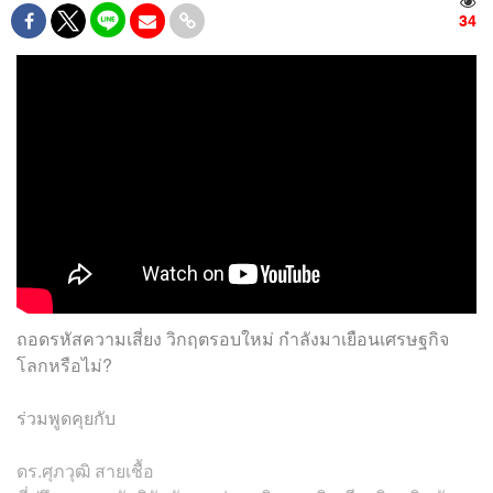
34
ถอดรหัสความเสี่ยง วิกฤตรอบใหม่ กำลังมาเยือนเศรษฐกิจ
โลกหรือไม่?
ร่วมพูดคุยกับ
ดร.ศุภวุฒิ สายเชื้อ