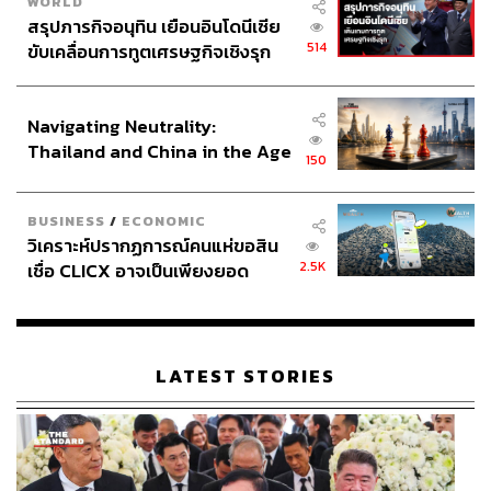
WORLD
สรุปภารกิจอนุทิน เยือนอินโดนีเซีย
514
ขับเคลื่อนการทูตเศรษฐกิจเชิงรุก
ประกาศหุ้นส่วนยุทธศาสตร์ไทย –
อินโดนีเซีย
Navigating Neutrality:
Thailand and China in the Age
150
of a New Global Order
BUSINESS
/
ECONOMIC
วิเคราะห์ปรากฏการณ์คนแห่ขอสิน
2.5K
เชื่อ CLICX อาจเป็นเพียงยอด
ภูเขาน้ำแข็ง ของปัญหาหนี้ครัว
เรือนไทยที่ถูกซุกไว้
LATEST STORIES