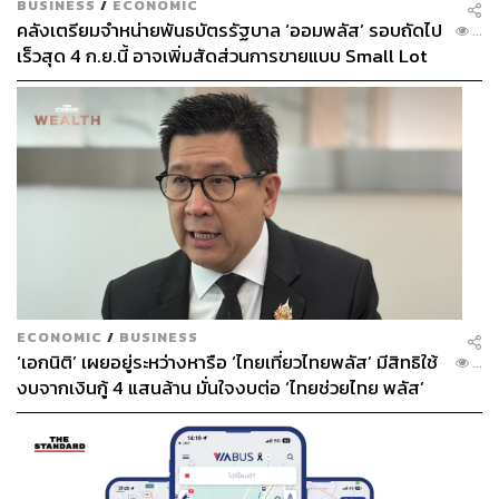
BUSINESS
/
ECONOMIC
คลังเตรียมจำหน่ายพันธบัตรรัฐบาล ‘ออมพลัส’ รอบถัดไป
...
เร็วสุด 4 ก.ย.นี้ อาจเพิ่มสัดส่วนการขายแบบ Small Lot
First มากขึ้น
ECONOMIC
/
BUSINESS
‘เอกนิติ’ เผยอยู่ระหว่างหารือ ‘ไทยเที่ยวไทยพลัส’ มีสิทธิใช้
...
งบจากเงินกู้ 4 แสนล้าน มั่นใจงบต่อ ‘ไทยช่วยไทย พลัส’
เฟส 2 มีเพียงพอ