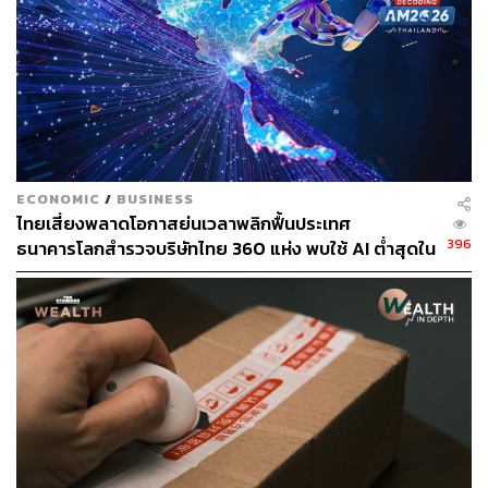
ECONOMIC
/
BUSINESS
ไทยเสี่ยงพลาดโอกาสย่นเวลาพลิกฟื้นประเทศ
396
ธนาคารโลกสำรวจบริษัทไทย 360 แห่ง พบใช้ AI ต่ำสุดใน
กลุ่ม ตามหลังเคนยาและไนจีเรียเกือบ 4 เท่า