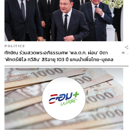
POLITICS
ทักษิณ ร่วมสวดพระอภิธรรมศพ ‘พล.ต.ท. ผ่อน’ บิดา
...
‘พักตร์พิไล ทวีสิน’ สิริอายุ 103 ปี แกนนำเพื่อไทย-บุคคล
หลากวงการร่วมอาลัย