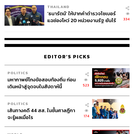
เวลล์ฯ’ ฟ้อง ‘โทน บางแค’ ผิดนัด
THAILAND
จ่ายหนี้-แอบระบุแบรนด์
‘ธนารัตน์’ ให้ปากคำตำรวจไซเบอร์
334
แฉช่องโหว่ 20 หน่วยงานรัฐ ยันไร้
นัยทางการเมือง
EDITOR'S PICKS
POLITICS
มหากาพย์โกงข้อสอบท้องถิ่น ก่อน
523
เดินหน้าสู่จุดจบในสัปดาห์นี้
POLITICS
เส้นทางคดี 44 สส. ในชั้นศาลฎีกา
174
จะรู้ผลเมื่อไร