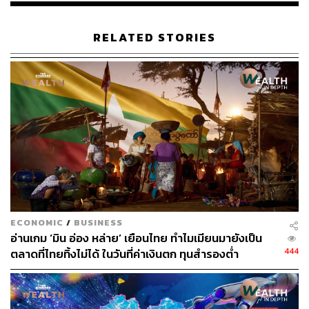
THE STANDARD WEALTH
สำนักข่าวเศรษฐกิจ ธุรกิจ และการลงทุน โดย
RELATED STORIES
ทีมข่าว THE STANDARD
ECONOMIC
/
BUSINESS
อ่านเกม ‘มิน อ่อง หล่าย’ เยือนไทย ทำไมเมียนมายังเป็น
444
ตลาดที่ไทยทิ้งไม่ได้ ในวันที่ค่าเงินตก ทุนสำรองต่ำ