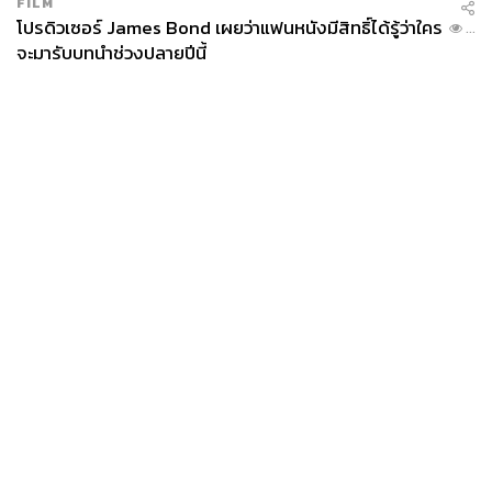
FILM
โปรดิวเซอร์ James Bond เผยว่าแฟนหนังมีสิทธิ์ได้รู้ว่าใคร
...
จะมารับบทนำช่วงปลายปีนี้
News
Wealth
Pop
Podcast
Video
Now
Opinion
Careers
Events
Privacy
About
Contact
Policy
FOR
ADVERTISING
MEMBERSHIP