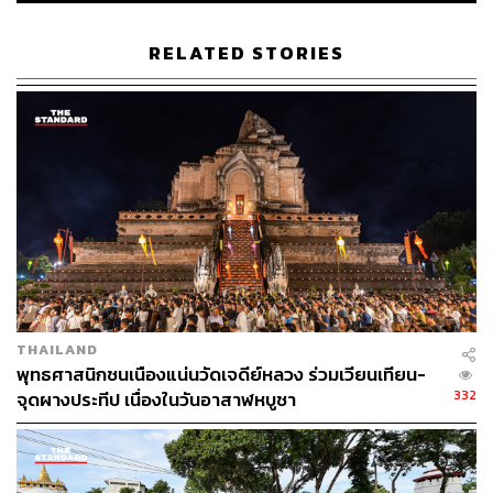
RELATED STORIES
ABOUT THE AUTHOR
THE STANDARD TEAM
กองบรรณาธิการ THE STANDARD
THAILAND
พุทธศาสนิกชนเนืองแน่นวัดเจดีย์หลวง ร่วมเวียนเทียน-
332
จุดผางประทีป เนื่องในวันอาสาฬหบูชา