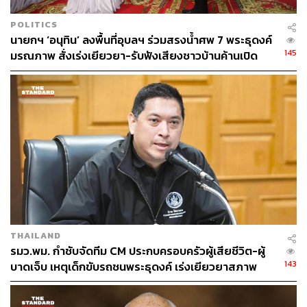
POLITICS
นายกฯ ‘อนุทิน’ ลงพื้นที่อุบลฯ ร่วมสรงน้ำศพ 7 พระธุดงค์
145
มรณภาพ สั่งเร่งเยียวยา-รับฟังเสียงชาวบ้านค้านเปิด
ด่านชายแดน
THAILAND
รมว.พม. กำชับจัดทีม CM ประกบครอบครัวผู้เสียชีวิต-ผู้
143
บาดเจ็บ เหตุเด็กขับรถชนพระธุดงค์ เร่งเยียวยาสภาพ
จิตใจด่วน