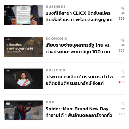
BUSINESS
แบงก์ไร้สาขา CLICX ปิดรับสมัคร
555
สินเชื่อชั่วคราว พร้อมส่งสัญญาณ
เตือนกลุ่มกู้เงินผิดวัตถุประสงค์-ให้
ข้อมูลเท็จ เตรียมดำเนินคดีเด็ดขาด
ECONOMIC
เทียบรายจ่ายบุคลากรรัฐ ไทย vs.
527
ต่างประเทศ: พบภาษีทุก 100 บาท
ของคนไทยใช้ไปกับข้าราชการเฉียด
40 บาท
POLITICS
‘ประภาศ คงเอียด’ กรรมการ ป.ป.ช.
483
อดีตอธิบดีกรมธนารักษ์ ถึงแก่
อนิจกรรม
POP
Spider-Man: Brand New Day
330
ทำรายได้ 1 พันล้านดอลลาร์จากทั่ว
โลกภายใน 6 วัน