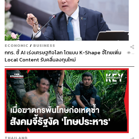
ECONOMIC
/
BUSINESS
กกร. ชี้ AI เร่งเศรษฐกิจโลก โตแบบ K-Shape จี้ไทยเพิ่ม
...
Local Content รับคลื่นลงทุนใหม่
THAILAND