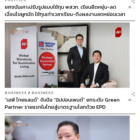
ยศชนันเคาะปรับรูปแบบใช้ทุน พสวท. เรียนยืดหยุ่น-ลด
...
เงื่อนไขผูกมัด ใช้ทุนเท่าเวลาเรียน-ดึงผลงานลดหย่อนเวลา
ดันให้มีผลย้อนหลัง
BUSINESS
/
BUSINESS
“เอพี ไทยแลนด์” จับมือ “นิปปอนเพนต์” ยกระดับ Green
...
Partner รายแรกในไทยสู่มาตรฐานโลกด้วย EPD
International พร้อมชูแนวคิด Global Standards for
Global Sustainable Living ส่งมอบบ้านคุณภาพ ลด
ผลกระทบต่อสิ่งแวดล้อม พร้อมปั้นนักออกแบบที่ใส่ใจโลก