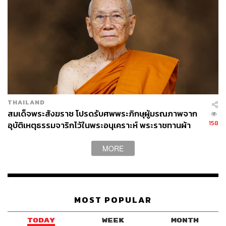
THAILAND
สมเด็จพระสังฆราช โปรดรับศพพระภิกษุผู้มรณภาพจาก
158
อุบัติเหตุธรรมจาริกไว้ในพระอนุเคราะห์ พระราชทานผ้า
ไตร-ช่อไม้จันทน์ พร้อมคิลานปัจจัยแก่พระอาพาธ
MORE
MOST POPULAR
TODAY
WEEK
MONTH