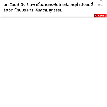
บทเรียนฆ่าฝัง 5 ศพ เมื่อฆาตกรพ้นโทษก่อเหตุซ้ำ สังคมจี้
...
รัฐงัด ‘โทษประหาร’ คืนความยุติธรรม
News
Wealth
Pop
Podcast
Video
Now
Opinion
Careers
Events
Privacy
About
Contact
Policy
FOR
ADVERTISING
MEMBERSHIP