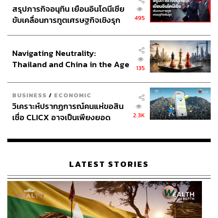
สรุปภารกิจอนุทิน เยือนอินโดนีเซีย
495
ขับเคลื่อนการทูตเศรษฐกิจเชิงรุก
ประกาศหุ้นส่วนยุทธศาสตร์ไทย –
อินโดนีเซีย
Navigating Neutrality:
Thailand and China in the Age
135
of a New Global Order
BUSINESS
/
ECONOMIC
วิเคราะห์ปรากฏการณ์คนแห่ขอสิน
2.3K
เชื่อ CLICX อาจเป็นเพียงยอด
ภูเขาน้ำแข็ง ของปัญหาหนี้ครัว
เรือนไทยที่ถูกซุกไว้
LATEST STORIES