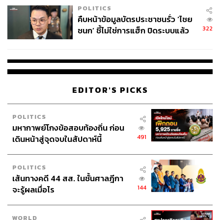
POLITICS
คืบหน้าข้อมูลบัตรประชาชนรั่ว ‘ไชย
322
ชนก’ ชี้ไม่ใช่การแฮ็ก ปิดระบบแล้ว
พบต้นตอจาก IP เดียว
EDITOR'S PICKS
POLITICS
มหากาพย์โกงข้อสอบท้องถิ่น ก่อน
491
เดินหน้าสู่จุดจบในสัปดาห์นี้
POLITICS
เส้นทางคดี 44 สส. ในชั้นศาลฎีกา
144
จะรู้ผลเมื่อไร
WORLD