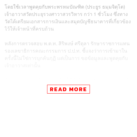
โดยใช้เวลาพูดคุยกับพระพรหมบัณฑิต (ประยูร ธมฺมจิตฺโต)
เจ้าอาวาสวัดประยุรวงศาวาสวรวิหาร กว่า 1 ชั่วโมง ซึ่งทาง
วัดได้เตรียมเอกสารการเงินและสมุดบัญชีธนาคารที่เกี่ยวข้อง
ไว้ให้เจ้าหน้าที่ครบถ้วน
หลังการตรวจสอบ พ.ต.ท. สิริพงษ์ ศรีตุลา รักษาราชการแทน
รองเลขาธิการคณะกรรมการ ป.ป.ท. ชี้แจงว่าการเข้ามาใน
ครั้งนี้ไม่ใช่การบุกค้นกุฏิ แต่เป็นการ ขอข้อมูลและพูดคุยกับ
เจ้าอาวาสเท่านั้น
ด้าน พ.ต.อ.สถาปนา จุณณวัตต์ ผู้กำกับการ 6 บก.ปปป. ระบุว่า
ไม่สามารถเปิดเผยข้อมูลได้ โดยเป็นหน้าที่ของผู้บังคับบัญชา
READ MORE
ที่จะชี้แจง และยืนยันว่าวันนี้เป็นเพียงการเข้ามาขอข้อมูล
เท่านั้น ซึ่งตนจะนำข้อมูลที่ได้กลับไปเรียบเรียงนำเสนอต่อผู้
บังคับบัญชาต่อไป
ขณะที่เจ้าหน้าที่จากสำนักงานพระพุทธศาสนาแห่งชาติได้ให้
ข้อมูลเพิ่มเติมว่าการดำเนินการครั้งนี้เป็นเพียงการ บูรณา