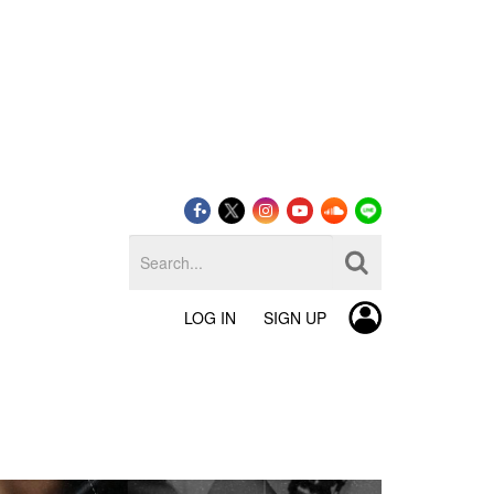
LOG IN
SIGN UP