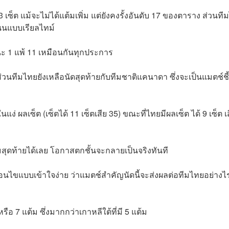
3 เซ็ต แม้จะไม่ได้แต้มเพิ่ม แต่ยังคงรั้งอันดับ 17 ของตาราง ส่วนท
แนนแบบเรียลไทม์
ชนะ 1 แพ้ 11 เหมือนกันทุกประการ
ส่วนทีมไทยยังเหลือนัดสุดท้ายกับทีมชาติแคนาดา ซึ่งจะเป็นแมตช์ชี้
ง่ ผลเซ็ต (เซ็ตได้ 11 เซ็ตเสีย 35) ขณะที่ไทยมีผลเซ็ต ได้ 9 เซ็ต เ
ุดท้ายได้เลย โอกาสตกชั้นจะกลายเป็นจริงทันที
นไขแบบเข้าใจง่าย ว่าแมตช์สำคัญนัดนี้จะส่งผลต่อทีมไทยอย่างไ
 7 แต้ม ซึ่งมากกว่าเกาหลีใต้ที่มี 5 แต้ม