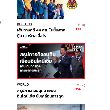
์
POLITICS
198
เส้นทางคดี 44 สส. ในชั้นศาล
ฎีกา จะรู้ผลเมื่อไร
WORLD
539
สรุปภารกิจอนุทิน เยือน
อินโดนีเซีย ขับเคลื่อนการทูต
เศรษฐกิจเชิงรุก ประกาศหุ้น
ส่วนยุทธศาสตร์ไทย –