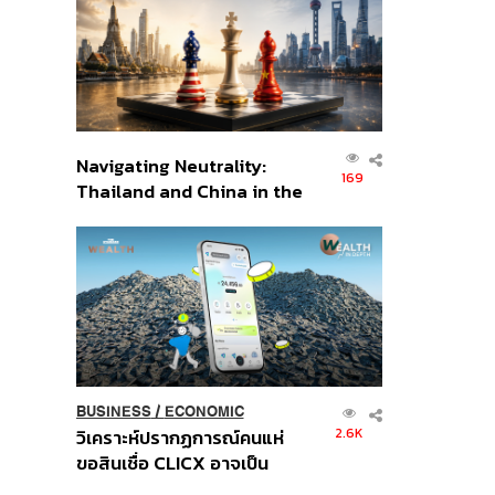
อินโดนีเซีย
Navigating Neutrality:
169
Thailand and China in the
Age of a New Global
Order
BUSINESS
/
ECONOMIC
2.6K
วิเคราะห์ปรากฏการณ์คนแห่
ขอสินเชื่อ CLICX อาจเป็น
เพียงยอดภูเขาน้ำแข็ง ของ