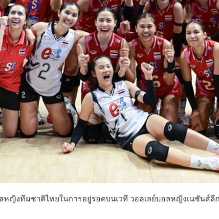
อลหญิงทีมชาติไทยในการอยู่รอดบนเวที วอลเลย์บอลหญิงเนชันส์ลี