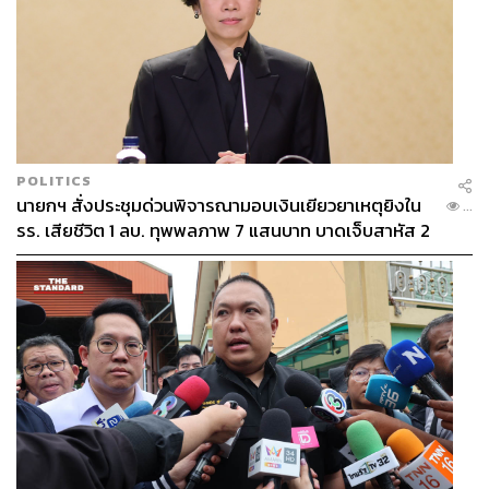
POLITICS
นายกฯ สั่งประชุมด่วนพิจารณามอบเงินเยียวยาเหตุยิงใน
...
รร. เสียชีวิต 1 ลบ. ทุพพลภาพ 7 แสนบาท บาดเจ็บสาหัส 2
แสนบาท บาดเจ็บเล็กน้อย 1 แสนบาท