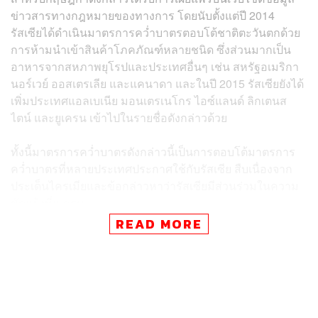
ข่าวสารทางกฎหมายของทางการ โดยนับตั้งแต่ปี 2014
รัสเซียได้ดำเนินมาตรการคว่ำบาตรตอบโต้ชาติตะวันตกด้วย
การห้ามนำเข้าสินค้าโภคภัณฑ์หลายชนิด ซึ่งส่วนมากเป็น
อาหารจากสหภาพยุโรปและประเทศอื่นๆ เช่น สหรัฐอเมริกา
นอร์เวย์ ออสเตรเลีย และแคนาดา และในปี 2015 รัสเซียยังได้
เพิ่มประเทศแอลเบเนีย มอนเตรเนโกร ไอซ์แลนด์ ลิกเตนส
ไตน์ และยูเครน เข้าไปในรายชื่อดังกล่าวด้วย
ทั้งนี้มาตรการคว่ำบาตรดังกล่าวนี้เป็นการตอบโต้มาตรการ
คว่ำบาตรที่หลายประเทศประกาศใช้กับรัสเซีย สืบเนื่องจาก
ประเด็นไครเมียและข้อกล่าวหาว่ารัสเซียมีส่วนร่วมในความ
ขัดแย้งที่ยูเครน
READ MORE
พิสูจน์อักษร:
ภาสิณี เพิ่มพันธุ์พงศ์
TAGS:
มาตรการคว่ำบาตร
Vladimir Putin
สหภาพยุโรป (EU)