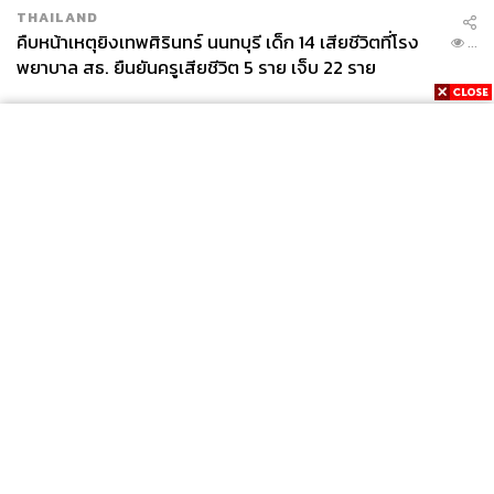
THAILAND
คืบหน้าเหตุยิงเทพศิรินทร์ นนทบุรี เด็ก 14 เสียชีวิตที่โรง
...
พยาบาล สธ. ยืนยันครูเสียชีวิต 5 ราย เจ็บ 22 ราย
News
Wealth
Pop
Podcast
Video
Now
Opinion
Careers
Events
Privacy
About
Contact
Policy
FOR
ADVERTISING
MEMBERSHIP