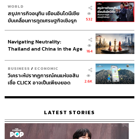
WORLD
สรุปภารกิจอนุทิน เยือนอินโดนีเซีย
532
ขับเคลื่อนการทูตเศรษฐกิจเชิงรุก
ประกาศหุ้นส่วนยุทธศาสตร์ไทย –
อินโดนีเซีย
Navigating Neutrality:
Thailand and China in the Age
164
of a New Global Order
BUSINESS
/
ECONOMIC
วิเคราะห์ปรากฏการณ์คนแห่ขอสิน
2.6K
เชื่อ CLICX อาจเป็นเพียงยอด
ภูเขาน้ำแข็ง ของปัญหาหนี้ครัว
เรือนไทยที่ถูกซุกไว้
LATEST STORIES