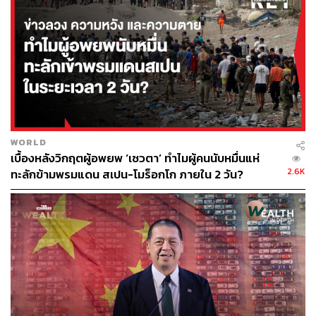
WORLD
เบื้องหลังวิกฤตผู้อพยพ ‘เซวตา’ ทำไมผู้คนนับหมื่นแห่
2.6K
ทะลักข้ามพรมแดน สเปน-โมร็อกโก ภายใน 2 วัน?