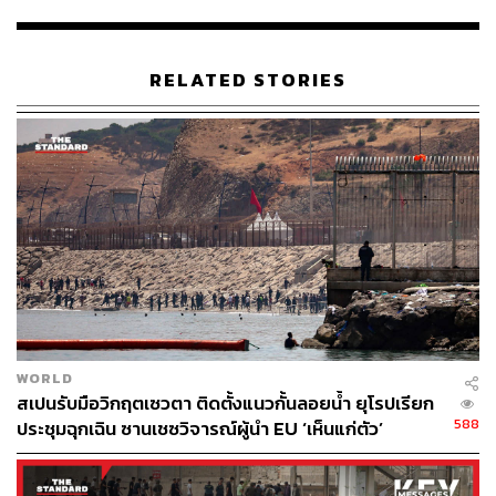
RELATED STORIES
WORLD
สเปนรับมือวิกฤตเซวตา ติดตั้งแนวกั้นลอยน้ำ ยุโรปเรียก
588
ประชุมฉุกเฉิน ซานเชซวิจารณ์ผู้นำ EU ‘เห็นแก่ตัว’