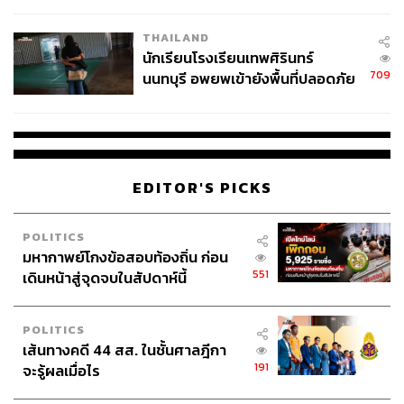
เวลล์ฯ’ ฟ้อง ‘โทน บางแค’ ผิดนัด
THAILAND
จ่ายหนี้-แอบระบุแบรนด์
นักเรียนโรงเรียนเทพศิรินทร์
709
นนทบุรี อพยพเข้ายังพื้นที่ปลอดภัย
ชั่วคราว หลังเหตุใช้อาวุธปืนภายใน
โรงเรียนคลี่คลาย
EDITOR'S PICKS
POLITICS
มหากาพย์โกงข้อสอบท้องถิ่น ก่อน
551
เดินหน้าสู่จุดจบในสัปดาห์นี้
POLITICS
เส้นทางคดี 44 สส. ในชั้นศาลฎีกา
191
จะรู้ผลเมื่อไร