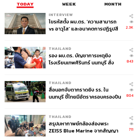
TODAY
WEEK
MONTH
INTERVIEW
ไขรหัสตั้ง ผบ.ตร. ‘ความสามารถ
2.3K
vs อาวุโส’ และอนาคตการปฏิรูปสี
กากี กับ พล.ต.อ. เอก อังสนานนท์
THAILAND
รอง ผบ.ตร. บัญชาการเหตุยิง
843
โรงเรียนเทพศิรินทร์ นนทบุรี สั่ง
ค้นหา 2 รอบยืนยันไร้คนติดค้าง พบ
ศพปู่-ย่าที่บ้านพักผู้ก่อเหตุ
THAILAND
สื่อนอกจับตากราดยิง รร. ใน
804
นนทบุรี ชี้ไทยมีอัตราครอบครองปืน
สูงในระดับต้นของภูมิภาค
THAILAND
สรุปมหากาพย์กล้องส่องพระ
711
ZEISS Blue Marine จากสัญญา
ผลิต 8.3 ล้าน สู่ข้อพิพาท ‘มา