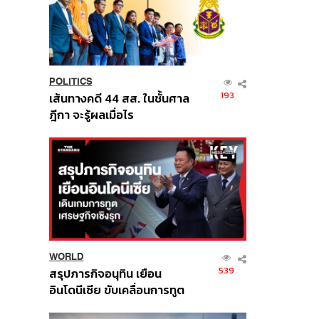
POLITICS
193
เส้นทางคดี 44 สส. ในชั้นศาล
ฎีกา จะรู้ผลเมื่อไร
WORLD
539
สรุปภารกิจอนุทิน เยือน
อินโดนีเซีย ขับเคลื่อนการทูต
เศรษฐกิจเชิงรุก ประกาศหุ้น