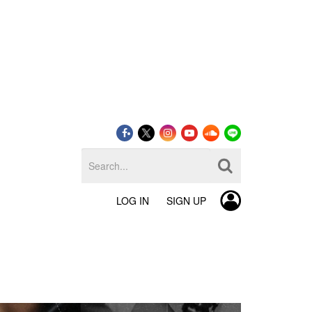
LOG IN
SIGN UP