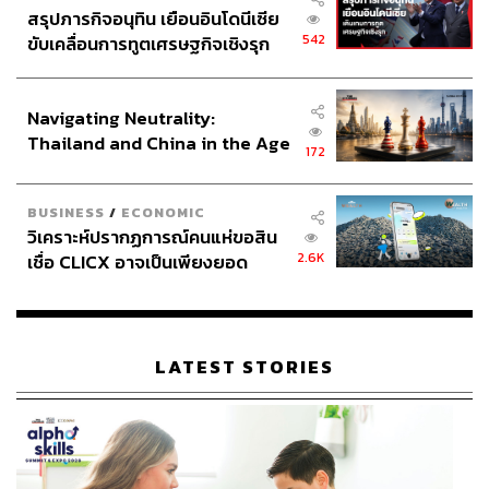
สรุปภารกิจอนุทิน เยือนอินโดนีเซีย
542
ขับเคลื่อนการทูตเศรษฐกิจเชิงรุก
ประกาศหุ้นส่วนยุทธศาสตร์ไทย –
อินโดนีเซีย
Navigating Neutrality:
Thailand and China in the Age
172
of a New Global Order
BUSINESS
/
ECONOMIC
วิเคราะห์ปรากฏการณ์คนแห่ขอสิน
2.6K
เชื่อ CLICX อาจเป็นเพียงยอด
ภูเขาน้ำแข็ง ของปัญหาหนี้ครัว
เรือนไทยที่ถูกซุกไว้
LATEST STORIES