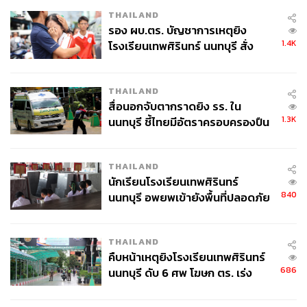
TAGS:
ตลาดน้อย
เทศกาลกินเจ
อาหารเจ
THAILAND
รอง ผบ.ตร. บัญชาการเหตุยิง
1.4K
โรงเรียนเทพศิรินทร์ นนทบุรี สั่ง
ค้นหา 2 รอบยืนยันไร้คนติดค้าง พบ
ศพปู่-ย่าที่บ้านพักผู้ก่อเหตุ
THAILAND
สื่อนอกจับตากราดยิง รร. ใน
1.3K
นนทบุรี ชี้ไทยมีอัตราครอบครองปืน
188
สูงในระดับต้นของภูมิภาค
THAILAND
นักเรียนโรงเรียนเทพศิรินทร์
ABOUT THE AUTHOR
840
นนทบุรี อพยพเข้ายังพื้นที่ปลอดภัย
วรนิต หิรัญพงษ์
ชั่วคราว หลังเหตุใช้อาวุธปืนภายใน
อดีตนักเขียนอาหาร ท่องเที่ยว และความ
โรงเรียนคลี่คลาย
สัมพันธ์ ปัจจุบันเป็นนักเขียนอิสระที่กำลังตาม
หาความฝันและเส้นทางใหม่ในประเทศญี่ปุ่น
THAILAND
คืบหน้าเหตุยิงโรงเรียนเทพศิรินทร์
686
นนทบุรี ดับ 6 ศพ โฆษก ตร. เร่ง
สอบปมขโมยปืนปู่ก่อเหตุ