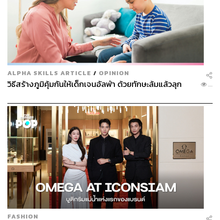
ALPHA SKILLS ARTICLE
/
OPINION
วิธีสร้างภูมิคุ้มกันให้เด็กเจนอัลฟ่า ด้วยทักษะล้มแล้วลุก
...
FASHION