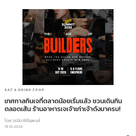
/
EAT & DRINK
POP
เทศกาลกินเจที่ตลาดน้อยเริ่มแล้ว ชวนเดินกิน
ตลอดเส้น ร้านอาหารเจเจ้าเก่าเจ้าดังมาครบ!
โดย
วรนิต หิรัญพงษ์
19.10.2020