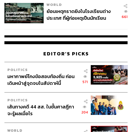
WORLD
ย้อนเหตุกราดยิงในโรงเรียนต่าง
661
ประเทศ ที่ผู้ก่อเหตุเป็นนักเรียน
EDITOR'S PICKS
POLITICS
มหากาพย์โกงข้อสอบท้องถิ่น ก่อน
571
เดินหน้าสู่จุดจบในสัปดาห์นี้
POLITICS
เส้นทางคดี 44 สส. ในชั้นศาลฎีกา
204
จะรู้ผลเมื่อไร
WORLD