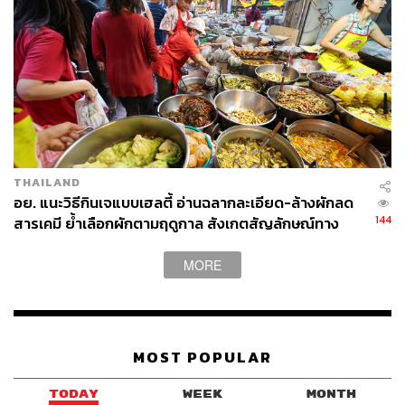
ส่วนเมนูของหวานก็มี เรียกได้ว่ามาที่ตลาดน้อยที่เดียวจบครบ
ทั้งคาวหวาน ไม่ว่าจะเป็นขนมหมี่ฟ้าที่เป็นเส้นน้ำตาลสอดไส้
ถั่วลิสง ขนมถ้วยฟูเจที่ทำจากฟักทอง มันเทศ เผือก ข้าวโพด
ปิ้ง หมี่หวาน ขนมตุ้บตั้บ ขนมครกสิงคโปร์ ขนมเปี๊ยะ ขนมบ้า
บิ่น ขนมถ้วย ขนมครก เมนูขนมส่วนใหญ่จะเป็นเมนูที่มีถั่ว
THAILAND
หรือกะทิเป็นหลัก จะซื้อกินตบท้ายหรือซื้อกลับบ้านก็เป็น
อย. แนะวิธีกินเจแบบเฮลตี้ อ่านฉลากละเอียด-ล้างผักลด
144
สารเคมี ย้ำเลือกผักตามฤดูกาล สังเกตสัญลักษณ์ทาง
ความคิดที่ดี
เลือกสุขภาพ
MORE
เทศกาลกินเจศาลเจ้าโจวซือกงจัดขึ้นบริเวณตลาดน้อย คุณ
สามารถเดินลัดเลาะชุมชนตลาดน้อยได้ทั้งเส้น ตั้งแต่วันที่ 16
ตุลาคม 2563 ไปจนถึงวันที่ 26 ตุลาคม 2563
MOST POPULAR
พิสูจน์อักษร: ลักษณ์นารา พักตร์เพียงจันทร์
TODAY
WEEK
MONTH