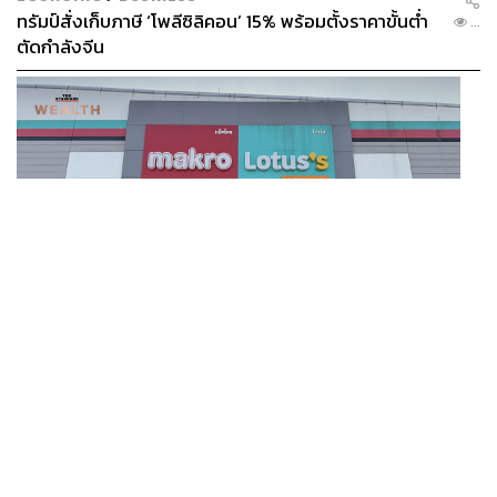
ทรัมป์สั่งเก็บภาษี ‘โพลีซิลิคอน’ 15% พร้อมตั้งราคาขั้นต่ำ
...
ตัดกำลังจีน
BUSINESS
/
BUSINESS
แม็คโคร-โลตัส ฟอร์มดี! CPAXT โชว์ครึ่งปีแรกรายได้ทะลุ
...
2.6 แสนล้าน เร่งปรับโฉมสาขาใหม่ดันพื้นที่เช่าโต