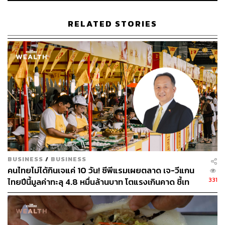
RELATED STORIES
แม้เทศกาลกินเจในปีนี้จะดูซบเซาลงไปบ้าง แต่ร้านเจ้าดังที่
ต้องไปแวะก็ยังมากันครบ เริ่มที่ของกินเล่นอย่างเกี๊ยวทอดเจ
สอดไส้ผักและวุ้นเส้น เปาะเปี๊ยะ เผือกทอด เต้าหู้ทอด อิ่วก้วยที่
เป็นแป้งทอดสอดไส้ต่างๆ ทั้งไส้คาวและไส้หวาน อิ่วก้วยนี้
หากินได้ยาก หากไม่ใช่ย่านตลาดน้อย ย่านเมืองเก่า หรือย่าน
เยาวราช ส่วนเมนูพื้นฐานทั่วไปอย่างกับข้าวเจง่ายๆ เกี่ยมฉ่าย
กานาฉ่าย ไชโป๊ ขาเห็ดทรงเครื่อง น้ำพริกเจ หรืออาหารจาน
เดียวอย่างเย็นตาโฟเจที่มีเผือกทอดและเต้าหู้ทอดเป็นตัวชูโรง
หรือหมี่ผัดก็มีให้เลือกมากมายหลายร้าน
BUSINESS
/
BUSINESS
คนไทยไม่ได้กินเจแค่ 10 วัน! ซีพีแรมเผยตลาด เจ-วีแกน
331
ไทยปีนี้มูลค่าทะลุ 4.8 หมื่นล้านบาท โตแรงเกินคาด ชี้เท
รนด์ Gen Y–Z เริ่มกินเพราะรักษ์โลก