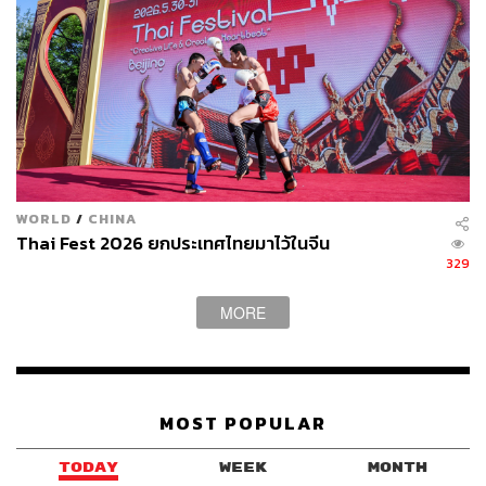
กับพวกตัวเลข สิ่งที่ฉันใส่ใจคือผลงานของตัวเองค่ะ
แบบนี้แปลว่าการเอาชนะมาหลายครั้งติดต่อกัน ไม่ได้
ทำให้คุณรู้สึกกดดันหรือเปล่า?
กดดันสิคะ กดดันมากเลย ถ้าพูดถึง UFC พูดถึงการโปรโมต
ระหว่างสัปดาห์ที่เราต้องสู้นี่มีความกดดันสูงมากค่ะ เพราะ
WORLD
/
CHINA
ว่านอกจากการฝึกซ้อมเราก็ต้องให้สัมภาษณ์กับสื่อ คือเราไม่
Thai Fest 2026 ยกประเทศไทยมาไว้ในจีน
ได้เก็บพลังงานไว้กับตัวเราเอง แต่เหมือนต้องแชร์ออกไปด้วย
329
ซึ่งทำให้ทุกอย่างยิ่งยากขึ้นไปอีกค่ะ แต่พอคุณรู้วิธีการรับมือ
รู้วิธีที่จะควบคุม ก็จะกลายเป็นประโยชน์สำหรับคุณค่ะ ไม่ใช่
MORE
เรื่องที่แย่ซะทีเดียว
คุณมีวิธีรับมือและจัดการกับความกดดันอย่างไร?
MOST POPULAR
ง่ายมากเลยค่ะ ฉันคิดว่าประสบการณ์ของฉันช่วยได้เยอะเลย
TODAY
WEEK
MONTH