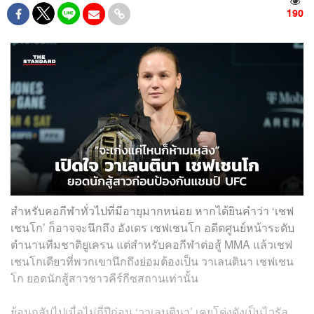
190
สำหรับคอกีฬาทั่วไปที่มีอายุมากหน่อย หากได้ยินคำว่า ‘เชฟ
เชนโก’ ก็อาจจะนึกถึง อังเดร เชฟเชนโก อดีตศูนย์หน้าระดับ
ตำนานทีมชาติยูเครน แต่สำหรับคอกีฬาต่อสู้ MMA แล้วเชฟ
เชนโกเดียวที่พวกเขานึกถึงย่อมต้องเป็น วาเลนตินา เชฟเชน
โก ยอดนักสู้สาวชาวคีร์กีซสถานเท่านั้น
ย้อนกลับไปเมื่อไม่กี่ปีก่อน ‘วาเลนตินา’ เคยโด่งดังเป็นไวรัล