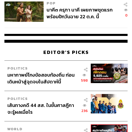
POP
นาคี๓ ครุฑา นาคี เผยภาพชุดแรก
ในฐานะที่เป็นแชมป์ อะไรคือความท้าทายสำหรับคุณ
0
พร้อมปักวันฉาย 22 ต.ค. นี้
นอกจากการป้องกันแชมป์ เป้าหมายถัดไปคืออะไร?
ฉันคิดว่าสิ่งหนึ่งที่หลายๆ คนรอชม คือภาค 3 กับ อแมนดา
นู
เนส ค่ะ ฉันรู้ว่าจะต้องเกิดขึ้น แล้วพอถึงวันนั้นจะเป็น
EDITOR'S PICKS
รายการที่ใหญ่แน่ๆ
ส่วนเรื่องอื่นนอกจากการป้องกันแชมป์แล้ว ฉันอยากมีโอกาส
POLITICS
ข้ามรุ่นไปสู้ในรุ่นอื่นด้วยค่ะ
มหากาพย์โกงข้อสอบท้องถิ่น ก่อน
598
เดินหน้าสู่จุดจบในสัปดาห์นี้
เคล็ดลับอะไรที่ทำให้คุณแข็งแกร่งสุดๆ คุณดูจะแพ้ไม่
POLITICS
เป็นเลย
เส้นทางคดี 44 สส. ในชั้นศาลฎีกา
236
จะรู้ผลเมื่อไร
เคล็ดลับเหรอคะ ง่ายมากเลยนะ มันคือการรักษาความเป็น
มนุษย์เอาไว้ เราต้องรู้ว่าอะไรคือสิ่งที่ถูก และรู้ว่าอะไรคือสิ่ง
WORLD