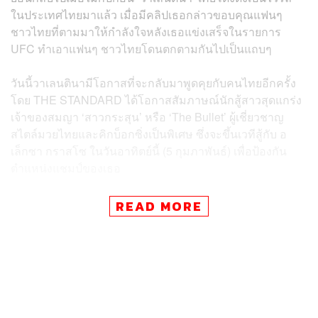
ในประเทศไทยมาแล้ว เมื่อมีคลิปเธอกล่าวขอบคุณแฟนๆ
ชาวไทยที่ตามมาให้กำลังใจหลังเธอแข่งเสร็จในรายการ
UFC ทำเอาแฟนๆ ชาวไทยโดนตกตามกันไปเป็นแถบๆ
วันนี้วาเลนตินามีโอกาสที่จะกลับมาพูดคุยกับคนไทยอีกครั้ง
โดย THE STANDARD ได้โอกาสสัมภาษณ์นักสู้สาวสุดแกร่ง
เจ้าของสมญา ‘สาวกระสุน’ หรือ ‘The Bullet’ ผู้เชี่ยวชาญ
สไตล์มวยไทยและคิกบ็อกซิ่งเป็นพิเศษ ซึ่งจะขึ้นเวทีสู้กับ อ
เล็กซา กราสโซ ในวันอาทิตย์นี้ (5 กุมภาพันธ์) เพื่อป้องกัน
ตำแหน่งแชมป์ของเธอ
วาเลนตินา ผู้ชนะรวดมา 9 ไฟต์มีอะไรจะเล่า และมีอะไร
READ MORE
อยากจะฝากถึงแฟนๆ ชาวไทยอีกไหม? มาดูกัน
ตั้งการ์ดของคุณให้ดี!