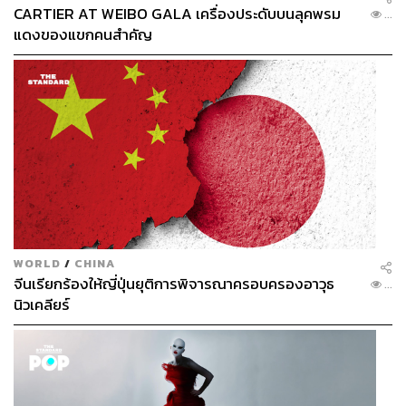
CARTIER AT WEIBO GALA เครื่องประดับบนลุคพรม
...
แดงของแขกคนสำคัญ
View this post on Instagram
WORLD
/
CHINA
จีนเรียกร้องให้ญี่ปุ่นยุติการพิจารณาครอบครองอาวุธ
...
นิวเคลียร์
A post shared by THE STANDARD (@thestandardth.ig)