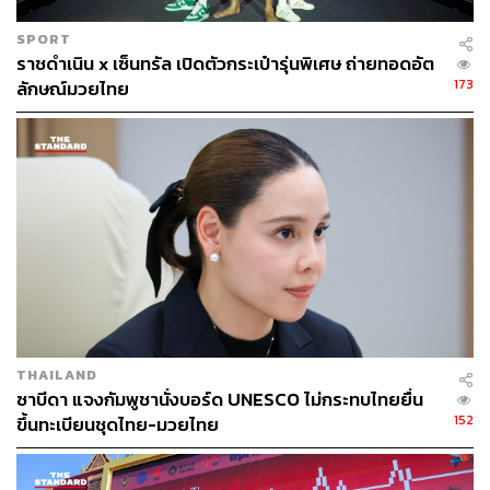
SPORT
ราชดำเนิน x เซ็นทรัล เปิดตัวกระเป๋ารุ่นพิเศษ ถ่ายทอดอัต
173
ลักษณ์มวยไทย
มาพูดถึงสถิติของคุณบ้าง รู้สึกอย่างไรที่คว้าชัยชนะมา
9 ไฟต์ติดต่อกัน?
ก็รู้สึกดีนะคะ, เพราะว่าสำหรับฉัน Martial Arts มันคือไลฟ์
สไตล์ มันเป็นสิ่งที่ฉันทำมานานมากๆ แล้ว ฉันเริ่มตั้งแต่ตอน
ที่อายุแค่ 5 ขวบ ส่วนปีนี้ฉันกำลังจะฉลองปีที่ 30 ในการเป็น
Martial Artist ฉันเล่นกีฬาหลายอย่างค่ะ ฉันเคยต่อยมวยไทย
มานานมากแล้ว แล้วก็ได้แชมป์โลกมวยไทยมา 12 สมัย
สำหรับฉัน สิ่งที่สำคัญไม่ใช่ตัวเลขหรอกค่ะ อย่างเช่น ชนะมา
กี่ครั้งติดต่อกัน หรือรักษาแชมป์ได้กี่ครั้ง สำหรับฉันสิ่งที่
THAILAND
ซาบีดา แจงกัมพูชานั่งบอร์ด UNESCO ไม่กระทบไทยยื่น
สำคัญคือการเดินทางค่ะ ได้เข้าไปสู้ในสังเวียน 8 เหลี่ยม หรือ
152
ขึ้นทะเบียนชุดไทย-มวยไทย
ขึ้นสู้บนเวที ได้แสดงตัวตนที่ดีที่สุดของฉันออกมา ทุ่มเทใส่ไป
ทั้งหัวใจ พยายามทำให้ตัวเองพอใจกับทุกอย่างในการคว้า
ชัยชนะ เรื่องพวกนี้ละค่ะคือเรื่องที่สำคัญที่สุด ฉันไม่เคยใส่ใจ