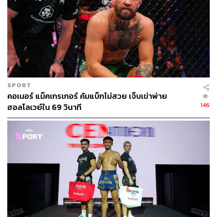
จริงๆ ก็ทั้งหมดเลยนะคะ เพราะว่านี่คือ MMA เธอเป็นคนที่
ชอบออกอาวุธ แต่ก็ไม่ได้แปลว่าจะใช้เทคนิคอื่นๆ ของ MMA
ไม่ได้ ไม่ว่าจะเป็นการปล้ำ หรือการซับมิชชัน แต่อย่างที่ฉัน
พูดไปค่ะว่ามันไม่ได้สำคัญ เพราะฉันมีประสบการณ์มากกว่า
ฉันมีทีเด็ดในเกมการเล่นมากกว่า สิ่งที่สำคัญจริงๆ คือฉัน
รู้สึกเป็นตัวของตัวเองแบบ 100% ฉันรู้ว่าไฟต์นี้จะต้องสนุกแน่
ค่ะ
SPORT
คอเนอร์ แม็คเกรเกอร์ คัมแบ็กไม่สวย เจ็บเข่าพ่าย
146
ฮอลโลเวย์ใน 69 วินาที