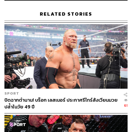
ฉันเตรียมตัวมาดีมากๆ ก่อนไฟต์นี้ค่ะ ฉันพร้อมแบบ 100%
RELATED STORIES
ทั้งร่างกายและจิตใจ ไฟต์นี้สำคัญกับฉันมากค่ะ ฉันพร้อม
สุดๆ
ในฐานะแชมป์ คุณมีมุมมองกับอเล็กซาที่เป็นผู้ท้าชิง
อย่างไร?
ฉันคิดว่าอเล็กซาเป็นคู่ต่อสู้ที่แข็งแกร่งค่ะ เธอเป็นนักสู้ที่ดี นั่น
คือเหตุผลว่าทำไมเธอถึงมาอยู่ตรงนี้ มาเป็นคู่แข่งแย่งแชมป์
ของฉัน นี่คือการแข่งขันที่สำคัญในระดับสูงสุด แต่ไม่สำคัญ
ว่าคู่แข่งของฉันจะแข็งแกร่งแค่ไหน ทุกครั้งฉันจะพยายาม
SPORT
ทำให้ดีกว่าให้ได้ เป้าหมายของฉันคือการเป็นแชมป์เสมอค่ะ
ปิดฉากตำนาน! บร็อก เลสเนอร์ ประกาศรีไทร์สังเวียนมวย
61
ปล้ำในวัย 49 ปี
แล้วมีเรื่องไหนที่ต้องระวังเป็นพิเศษไหม ในการต่อ
ยกับอเล็กซา?