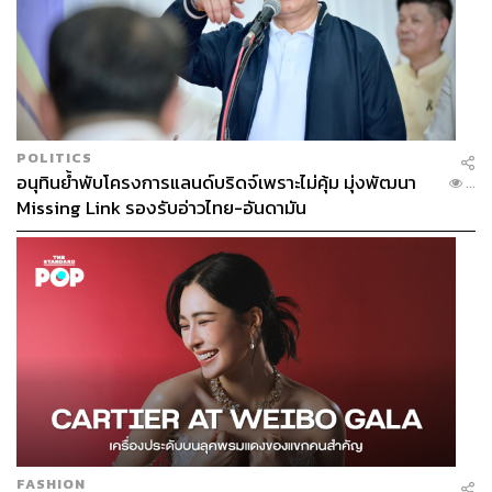
เขาไหม?
ฉันอยากจะขอบคุณทุกคนมากๆ เลยค่ะ ขอบคุณค่า (ตามด้วย
คลิปวาเลนติน่าพูดไทย)
POLITICS
อนุทินย้ำพับโครงการแลนด์บริดจ์เพราะไม่คุ้ม มุ่งพัฒนา
...
Missing Link รองรับอ่าวไทย-อันดามัน
FASHION