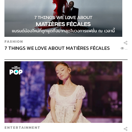
ทั้งนี้ วาเลนตินา เชฟเชนโก จะมีคิวขึ้นป้องกันแชมป์ UFC รุ่น
ฟลายเวตหญิง กับผู้ท้าชิงสาวชาวเม็กซิกันอย่าง อเล็กซา
กราสโซ ในศึก UFC 285 ซึ่งจะมีขึ้นในวันอาทิตย์ที่ 5 มีนาคม
2023 ตั้งแต่เวลา 10.00 น. เป็นต้นไป
FASHION
7 THINGS WE LOVE ABOUT MATIÈRES FÉCALES
...
TAGS:
Alexa Grasso
มวยไทย
UFC
Mixed Martial Arts
กีฬา MMA
Valentina Shevchenko
190
ENTERTAINMENT
ABOUT THE AUTHOR