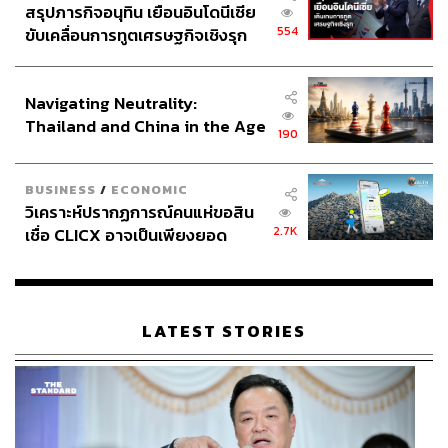
ที่หลอกลวง เพราะเวลาที่คุณอยู่บนจุดสูงสุด สิ่งที่คุณจะเจ
สรุปภารกิจอนุทิน เยือนอินโดนีเซีย
อบ่อยๆ คือคนรอบข้างบอกว่า “เธอเก่งมากเลย เธอเป็นแบบ
554
ขับเคลื่อนการทูตเศรษฐกิจเชิงรุก
นั้น เธอเป็นแบบนี้” พอคุณเริ่มไปเชื่อคำพูดพวกนั้น สำหรับฉัน
ประกาศหุ้นส่วนยุทธศาสตร์ไทย –
นะ ฉันคิดว่ามันเป็นหนทางที่จะทำให้คุณเริ่มถอยหลังลง
อินโดนีเซีย
คลองอย่างช้าๆ แต่ถ้าคุณรับคำชื่นชมพวกนั้นเอาไว้ แต่ใน
Navigating Neutrality:
เวลาเดียวกันคือคุณตระหนักว่าคุณต้องทำงานหนักมากกว่า
Thailand and China in the Age
190
จะมาถึงจุดนี้ คุณพยายามทำงานหนักต่อไป รักษาความ
of a New Global Order
กระหายเอาไว้ ติดดินเข้าไว้
BUSINESS
/
ECONOMIC
วิเคราะห์ปรากฏการณ์คนแห่ขอสิน
เคล็ดลับของฉันก็คือการรักษาความเป็นมนุษย์เอาไว้ค่ะ พวก
2.7K
เชื่อ CLICX อาจเป็นเพียงยอด
เราทุกคนเหมือนกัน เราทุกคนเป็นมนุษย์เหมือนกัน เรามี
ภูเขาน้ำแข็ง ของปัญหาหนี้ครัว
ความรู้สึกเหมือนกัน คุณต้องไม่คิดว่าตัวเองเหนือกว่าคนอื่น
เรือนไทยที่ถูกซุกไว้
สิ่งที่ต้องคิดคือทุกครั้งเราสามารถพัฒนาได้ ถ้าเราเฝ้าพัฒนา
เกมของเราไปเรื่อยๆ เราก็จะต่อยอดความสำเร็จไปได้เรื่อยๆ
LATEST STORIES
ค่ะ
เรารู้ว่าคุณเคยต่อยมวยไทยมาก่อน และมีแฟนๆ ชาว
ไทยหลายคนที่รักคุณ มีข้อความอะไรอยากฝากถึงพวก