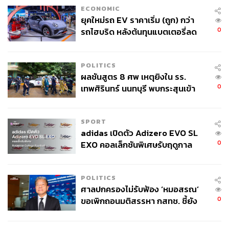
มันเหมือนกับเราเอาตัวเองไปอยู่ในบับเบิล ไม่ปล่อยให้อะไร
ECONOMIC
หลุดรอดเข้ามา เหมือนบับเบิลเป็นเกราะป้องกัน คือไม่สำคัญ
ยุคใหม่รถ EV ราคาเริ่ม (ถูก) กว่า
ว่าคุณทำอะไร แต่คุณต้องไม่เปิดมันมากนะ อารมณ์เหมือน
0
รถไฮบริด หลังต้นทุนแบตเตอรี่ลด
พยายามเก็บพลังงานเอาไว้ในตัว จะยิ้ม จะหัวเราะ หรือจะพูด
ลง - จีนแห่บุกตลาดเกิดใหม่
ก็ได้ แต่เราต้องเก็บพลังงานเอาไว้ในตัว ห้ามปล่อยให้
POLITICS
พลังงานแง่ลบหลุดรอดเข้ามา
ผลชันสูตร 8 ศพ เหตุยิงใน รร.
0
เทพศิรินทร์ นนทบุรี พบกระสุนเข้า
จุดสำคัญ ‘ศีรษะ-หน้าอก’ ครูถูกยิง
4 นัด จากระยะไกล
SPORT
adidas เปิดตัว Adizero EVO SL
0
EXO คอลเล็กชันพิเศษรับฤดูกาล
College Football
POLITICS
ศาลปกครองไม่รับฟ้อง ‘หมอสรณ’
0
ขอเพิกถอนมติสรรหา กสทช. ชี้ยัง
ไม่ใช่ผู้เดือดร้อนเสียหาย