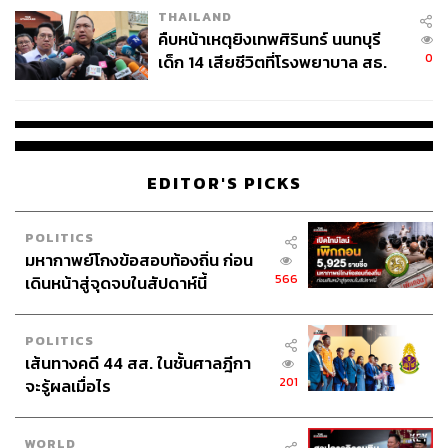
THAILAND
คืบหน้าเหตุยิงเทพศิรินทร์ นนทบุรี
0
เด็ก 14 เสียชีวิตที่โรงพยาบาล สธ.
ยืนยันครูเสียชีวิต 5 ราย เจ็บ 22
ราย
EDITOR'S PICKS
POLITICS
มหากาพย์โกงข้อสอบท้องถิ่น ก่อน
566
เดินหน้าสู่จุดจบในสัปดาห์นี้
POLITICS
เส้นทางคดี 44 สส. ในชั้นศาลฎีกา
201
จะรู้ผลเมื่อไร
WORLD