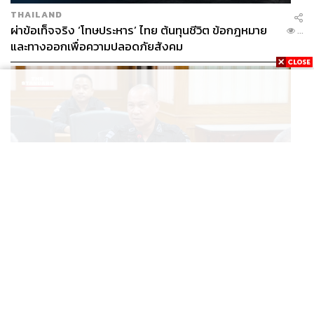
THAILAND
ผ่าข้อเท็จจริง ‘โทษประหาร’ ไทย ต้นทุนชีวิต ข้อกฎหมาย
...
และทางออกเพื่อความปลอดภัยสังคม
THAILAND
เปิดแผนหลัง BRN เปลี่ยนแกนนำ พุ่งเป้าดิสเครดิต
...
กกล.รัฐ ใช้ทหารก่อเหตุ พร้อมระดมเงินบริจาคสะพัดปีละ
2,000 ล้านบาท