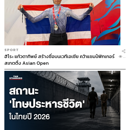
SPORT
ฮิโระ แก้วตาทิพย์ สร้างชื่อบนเวทีเอเชีย คว้าแชมป์ฟิกเกอร์
...
สเกตติ้ง Asian Open