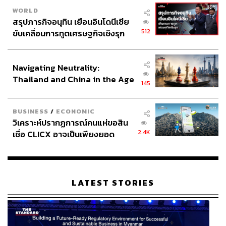
WORLD
สรุปภารกิจอนุทิน เยือนอินโดนีเซีย
512
ขับเคลื่อนการทูตเศรษฐกิจเชิงรุก
ประกาศหุ้นส่วนยุทธศาสตร์ไทย –
อินโดนีเซีย
Navigating Neutrality:
Thailand and China in the Age
145
of a New Global Order
BUSINESS
/
ECONOMIC
วิเคราะห์ปรากฏการณ์คนแห่ขอสิน
2.4K
เชื่อ CLICX อาจเป็นเพียงยอด
ภูเขาน้ำแข็ง ของปัญหาหนี้ครัว
เรือนไทยที่ถูกซุกไว้
LATEST STORIES