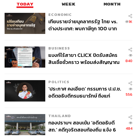
TODAY
WEEK
MONTH
ECONOMIC
เทียบรายจ่ายบุคลากรรัฐ ไทย vs.
1K
ต่างประเทศ: พบภาษีทุก 100 บาท
ของคนไทยใช้ไปกับข้าราชการเฉียด
40 บาท
BUSINESS
แบงก์ไร้สาขา CLICX ปิดรับสมัคร
840
สินเชื่อชั่วคราว พร้อมส่งสัญญาณ
เตือนกลุ่มกู้เงินผิดวัตถุประสงค์-ให้
ข้อมูลเท็จ เตรียมดำเนินคดีเด็ดขาด
POLITICS
‘ประภาศ คงเอียด’ กรรมการ ป.ป.ช.
556
อดีตอธิบดีกรมธนารักษ์ ถึงแก่
อนิจกรรม
THAILAND
กองปราบฯ สอบเข้ม ‘อดีตอธิบดี
484
สถ.’ คดีทุจริตสอบท้องถิ่น แจ้ง 6
ข้อหาหนัก จ่อชง ป.ป.ช. 12 ส.ค. นี้