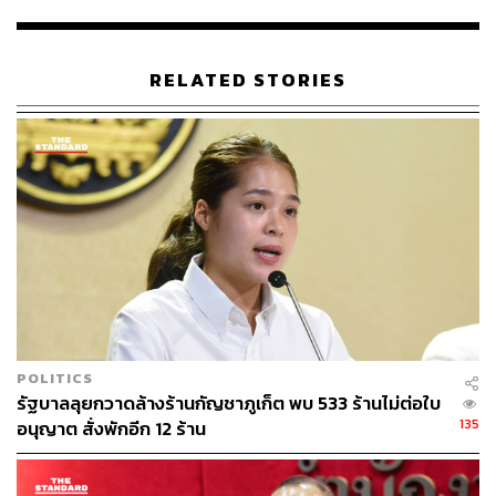
RELATED STORIES
54
ABOUT THE AUTHOR
ณรงค์กร มโนจันทร์เพ็ญ
Content Creator กองบรรณาธิการข่าว THE
STANDARD
POLITICS
รัฐบาลลุยกวาดล้างร้านกัญชาภูเก็ต พบ 533 ร้านไม่ต่อใบ
135
อนุญาต สั่งพักอีก 12 ร้าน