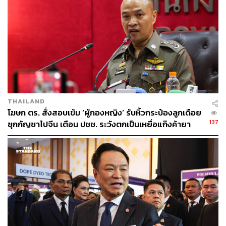
THAILAND
โฆษก ตร. สั่งสอบเข้ม ‘ผู้กองหญิง’ รับหิ้วกระป๋องลูกเดือย
137
ซุกกัญชาไปจีน เตือน ปชช. ระวังตกเป็นเหยื่อแก๊งค้ายา
ข้ามชาติ