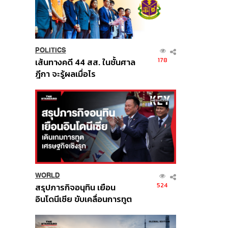
POLITICS
178
เส้นทางคดี 44 สส. ในชั้นศาล
ฎีกา จะรู้ผลเมื่อไร
WORLD
524
สรุปภารกิจอนุทิน เยือน
อินโดนีเซีย ขับเคลื่อนการทูต
เศรษฐกิจเชิงรุก ประกาศหุ้น
ส่วนยุทธศาสตร์ไทย –