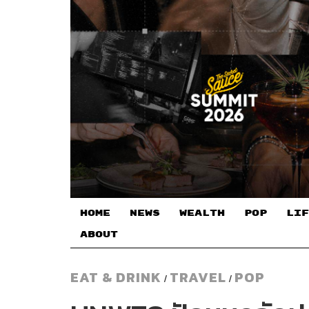
HOME
NEWS
WEALTH
POP
LIF
ABOUT
EAT & DRINK
TRAVEL
POP
/
/