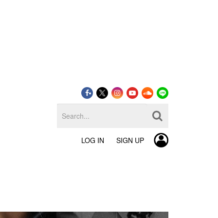
LOG IN
SIGN UP