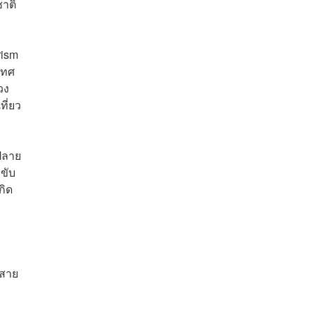
าติ
rism
เทศ
วง
ี่ยว
ยปลาย
รขับ
กิด
ำสาย