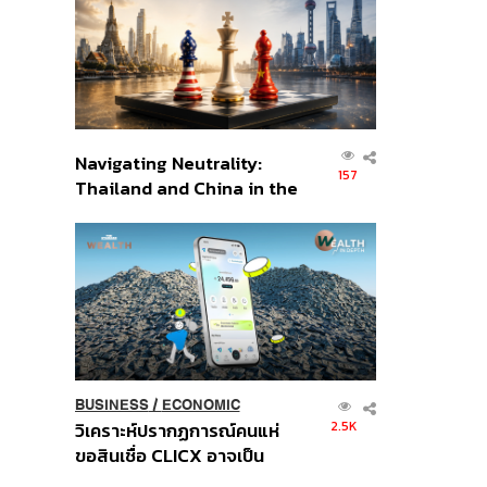
อินโดนีเซีย
Navigating Neutrality:
157
Thailand and China in the
Age of a New Global
Order
BUSINESS
/
ECONOMIC
2.5K
วิเคราะห์ปรากฏการณ์คนแห่
ขอสินเชื่อ CLICX อาจเป็น
เพียงยอดภูเขาน้ำแข็ง ของ