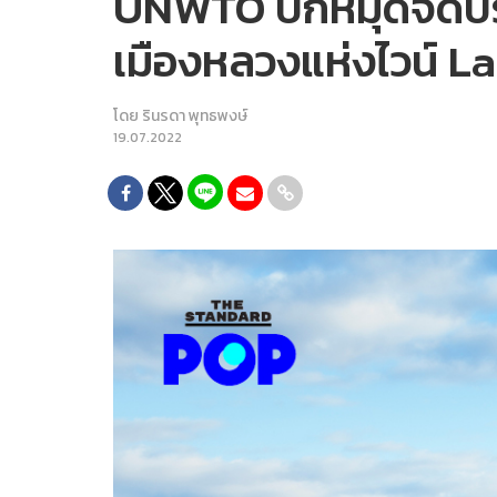
UNWTO ปักหมุดจัดประช
เมืองหลวงแห่งไวน์ L
โดย
รินรดา พุทธพงษ์
19.07.2022