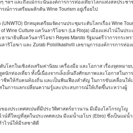
งๆ ฯลฯ และถึงแม้กระนั้นองค์การการท่องเที่ยวโลกแห่งสหประชาช
ารณ์การเตรียมผลักดัน Wine Tourism อยู่เรื่อยไป
ิ (UNWTO) ปักหมุดเตรียมจัดงานประชุมระดับโลกเรื่อง Wine Tou
um of Wine Culture แคว้นลาริโอฆา (La Rioja) เมืองแห่งไวน์ในประ
ะธานาธิบดีแคว้นลาริโอฆา Reyes Maroto รัฐมนตรีว่าการกระทร
ลาริโอฆา และ Zurab Pololikashvili เลขานุการองค์การการท่องเท
ดับโลกในเชิงส่งเสริมค่านิยม เครื่องมือ และโอกาส เรื่องจุดหมา
ดูดนักท่องเที่ยว ทั้งนี้เนื่องจากเล็งเห็นถึงศักยภาพและโอกาสในกา
าชีพให้กับคนท้องถิ่น และเป็นฟันเฟืองสำคัญ ในการขับเคลื่อนให้เ
ในการแลกเปลี่ยนความรู้และประสบการณ์ให้เกิดขึ้นระหว่างผู้
ือของประเทศสเปนที่มีประวัติศาสตร์ยาวนาน มีเมืองโลโกรญโญ
ตไวน์ที่ใหญ่ที่สุดในประเทศสเปน มีแม่น้ำเอโบร (Ebro) ซึ่งเป็นแม่น้
ำไวน์ให้มีรสชาติดี