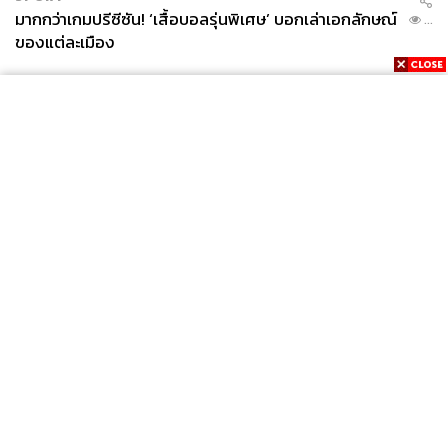
มากกว่าเกมปรีซีซัน! ‘เสื้อบอลรุ่นพิเศษ’ บอกเล่าเอกลักษณ์
...
ของแต่ละเมือง
News
Wealth
Pop
Podcast
Video
Now
Opinion
Careers
Events
Privacy
About
Contact
Policy
FOR
ADVERTISING
MEMBERSHIP