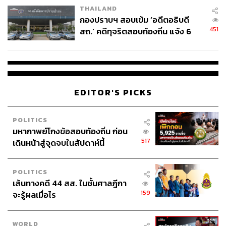
THAILAND
กองปราบฯ สอบเข้ม ‘อดีตอธิบดี
451
สถ.’ คดีทุจริตสอบท้องถิ่น แจ้ง 6
ข้อหาหนัก จ่อชง ป.ป.ช. 12 ส.ค. นี้
EDITOR'S PICKS
POLITICS
มหากาพย์โกงข้อสอบท้องถิ่น ก่อน
517
เดินหน้าสู่จุดจบในสัปดาห์นี้
POLITICS
เส้นทางคดี 44 สส. ในชั้นศาลฎีกา
159
จะรู้ผลเมื่อไร
WORLD