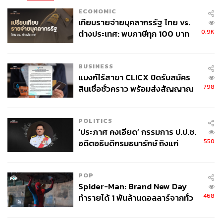
ECONOMIC
เทียบรายจ่ายบุคลากรรัฐ ไทย vs.
0.9K
ต่างประเทศ: พบภาษีทุก 100 บาท
ของคนไทยใช้ไปกับข้าราชการเฉียด
40 บาท
BUSINESS
แบงก์ไร้สาขา CLICX ปิดรับสมัคร
798
สินเชื่อชั่วคราว พร้อมส่งสัญญาณ
เตือนกลุ่มกู้เงินผิดวัตถุประสงค์-ให้
ข้อมูลเท็จ เตรียมดำเนินคดีเด็ดขาด
POLITICS
‘ประภาศ คงเอียด’ กรรมการ ป.ป.ช.
550
อดีตอธิบดีกรมธนารักษ์ ถึงแก่
อนิจกรรม
POP
Spider-Man: Brand New Day
468
ทำรายได้ 1 พันล้านดอลลาร์จากทั่ว
โลกภายใน 6 วัน