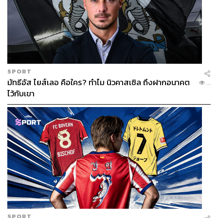
SPORT
มัทธีอัส ไยส์เลอ คือใคร? ทำไม นิวคาสเซิล ถึงฝากอนาคต
...
ไว้กับเขา
SPORT