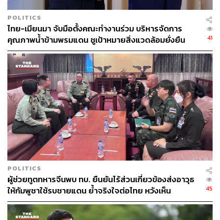
POLITICS
ไทย-เมียนมา จับมือตั้งคณะทำงานร่วม บริหารจัดการ
41
คุณภาพน้ำข้ามพรมแดน ชูเป้าหมายสิ่งแวดล้อมยั่งยืน
POLITICS
ผู้ช่วยทูตทหารจีนพบ ทบ. ยืนยันไร้ส่วนเกี่ยวข้องส่งอาวุธ
45
ให้กัมพูชาใช้รบชายแดน ย้ำจริงใจต่อไทย หวังเห็น
ทางออกสันติวิธี