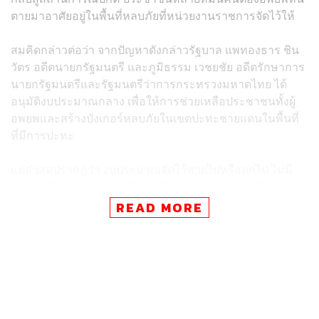
ตายมาอาศัยอยู่ในพื้นที่หลบภัยที่หน่วยงานราชการจัดไว้ให้
สมคิดกล่าวต่อว่า จากปัญหาดังกล่าวรัฐบาล แพทองธาร ชิน
วัตร อดีตนายกรัฐมนตรี และภูมิธรรม เวชยชัย อดีตรักษาการ
นายกรัฐมนตรีและรัฐมนตรีว่าการกระทรวงมหาดไทย ได้
อนุมัติงบประมาณกลาง เพื่อให้การช่วยเหลือประชาชนทั้งผู้
อพยพและสร้างบังเกอร์หลบภัยในเขตปะทะชายแดนในพื้นที่
ที่มีการปะทะ
แต่ล่าสุดปรากฏว่า งบประมาณจัดไว้หายไปหรือตกไป ไม่มี
การดำเนินการ แต่พบว่ามีการเบิกงบประมาณไปใช้ในการ
สร้างหลุมหลบภัยที่อำเภอนาจะหลวย ทั้งๆ ที่ไม่ได้เป็นพื้นที่
READ MORE
ปะทะ ต่างจากที่อำเภอน้ำยืน ช่องบก อำเภอน้ำขุ่นจังหวัด
อุบลราชธานี เป็นพื้นที่ปะทะมีประชาชนหลายหมื่นคนหนีภัย
สงครามต้องมาพักอาศัยในพื้นที่ปลอดภัย กลับไม่ได้งบ
ประมาณสักบาทเดียว
“รัฐบาลต้องเข้ามาดูแล อย่าเห็นอำเภอน้ำยืน อำเภอน้ำขุ่น