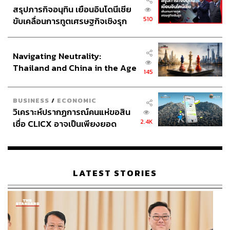
สรุปภารกิจอนุทิน เยือนอินโดนีเซีย
510
ขับเคลื่อนการทูตเศรษฐกิจเชิงรุก
ประกาศหุ้นส่วนยุทธศาสตร์ไทย –
อินโดนีเซีย
Navigating Neutrality:
Thailand and China in the Age
145
of a New Global Order
BUSINESS
/
ECONOMIC
วิเคราะห์ปรากฏการณ์คนแห่ขอสิน
2.4K
เชื่อ CLICX อาจเป็นเพียงยอด
ภูเขาน้ำแข็ง ของปัญหาหนี้ครัว
เรือนไทยที่ถูกซุกไว้
LATEST STORIES