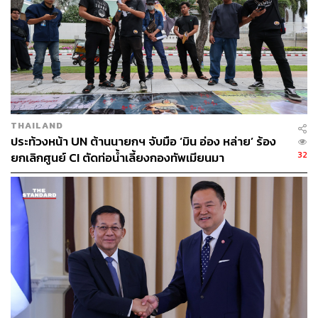
THAILAND
ประท้วงหน้า UN ต้านนายกฯ จับมือ ‘มิน อ่อง หล่าย’ ร้อง
32
ยกเลิกศูนย์ CI ตัดท่อน้ำเลี้ยงกองทัพเมียนมา