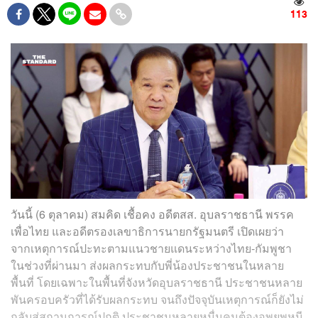
113
วันนี้ (6 ตุลาคม) สมคิด เชื้อคง อดีตสส. อุบลราชธานี พรรค
เพื่อไทย และอดีตรองเลขาธิการนายกรัฐมนตรี เปิดเผยว่า
จากเหตุการณ์ปะทะตามแนวชายแดนระหว่างไทย-กัมพูชา
ในช่วงที่ผ่านมา ส่งผลกระทบกับพี่น้องประชาชนในหลาย
พื้นที่ โดยเฉพาะในพื้นที่จังหวัดอุบลราชธานี ประชาชนหลาย
พันครอบครัวที่ได้รับผลกระทบ จนถึงปัจจุบันเหตุการณ์ก็ยังไม่
กลับสู่สถานการณ์ปกติ ประชาชนหลายหมื่นคนต้องอพยพหนี