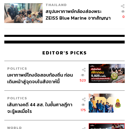
THAILAND
สรุปมหากาพย์กล้องส่องพระ
0
ZEISS Blue Marine จากสัญญา
ผลิต 8.3 ล้าน สู่ข้อพิพาท ‘มา
เวลล์ฯ’ ฟ้อง ‘โทน บางแค’ ผิดนัด
จ่ายหนี้-แอบระบุแบรนด์
EDITOR'S PICKS
POLITICS
มหากาพย์โกงข้อสอบท้องถิ่น ก่อน
523
เดินหน้าสู่จุดจบในสัปดาห์นี้
POLITICS
เส้นทางคดี 44 สส. ในชั้นศาลฎีกา
175
จะรู้ผลเมื่อไร
WORLD