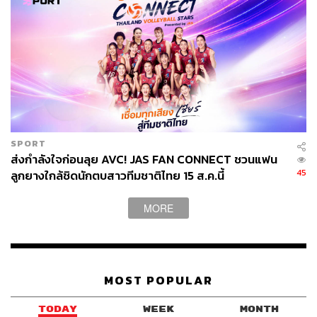
ภาพ:
REUTERS/Evan Vucci
TAGS:
NVIDIA
Han Zheng
Trump 2.0
Tesla
Donald Trump
Apple
USA
China
Xi Jinping
SPORT
ส่งกำลังใจก่อนลุย AVC! JAS FAN CONNECT ชวนแฟน
45
ลูกยางใกล้ชิดนักตบสาวทีมชาติไทย 15 ส.ค.นี้
406
MORE
ABOUT THE AUTHOR
วิโรจน์ เลิศจิตต์ธรรม
MOST POPULAR
Senior Content Creator กองข่าวต่างประเทศ
THE STANDARD
TODAY
WEEK
MONTH