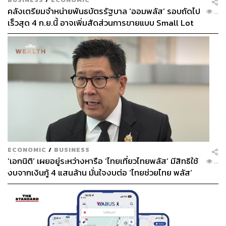
คลังเตรียมจำหน่ายพันธบัตรรัฐบาล ‘ออมพลัส’ รอบถัดไป
...
เร็วสุด 4 ก.ย.นี้ อาจเพิ่มสัดส่วนการขายแบบ Small Lot
First มากขึ้น
ECONOMIC
/
BUSINESS
‘เอกนิติ’ เผยอยู่ระหว่างหารือ ‘ไทยเที่ยวไทยพลัส’ มีสิทธิใช้
...
งบจากเงินกู้ 4 แสนล้าน มั่นใจงบต่อ ‘ไทยช่วยไทย พลัส’
เฟส 2 มีเพียงพอ