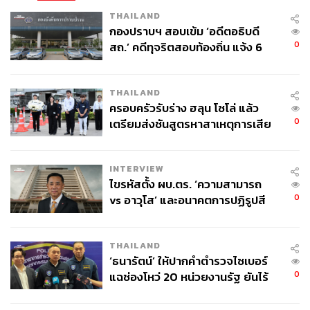
THAILAND
กองปราบฯ สอบเข้ม ‘อดีตอธิบดี
0
สถ.’ คดีทุจริตสอบท้องถิ่น แจ้ง 6
ข้อหาหนัก จ่อชง ป.ป.ช. 12 ส.ค. นี้
THAILAND
ครอบครัวรับร่าง ฮลุน โซโล่ แล้ว
0
เตรียมส่งชันสูตรหาสาเหตุการเสีย
ชีวิต
INTERVIEW
ไขรหัสตั้ง ผบ.ตร. ‘ความสามารถ
0
vs อาวุโส’ และอนาคตการปฏิรูปสี
กากี กับ พล.ต.อ. เอก อังสนานนท์
THAILAND
‘ธนารัตน์’ ให้ปากคำตำรวจไซเบอร์
0
แฉช่องโหว่ 20 หน่วยงานรัฐ ยันไร้
นัยทางการเมือง