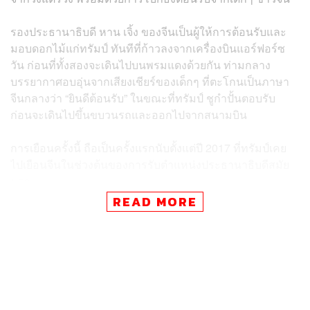
รองประธานาธิบดี หาน เจิ้ง ของจีนเป็นผู้ให้การต้อนรับและ
มอบดอกไม้แก่ทรัมป์ ทันทีที่ก้าวลงจากเครื่องบินแอร์ฟอร์ซ
วัน ก่อนที่ทั้งสองจะเดินไปบนพรมแดงด้วยกัน ท่ามกลาง
บรรยากาศอบอุ่นจากเสียงเชียร์ของเด็กๆ ที่ตะโกนเป็นภาษา
จีนกลางว่า “ยินดีต้อนรับ” ในขณะที่ทรัมป์ ชูกำปั้นตอบรับ
ก่อนจะเดินไปขึ้นขบวนรถและออกไปจากสนามบิน
การเยือนครั้งนี้ ถือเป็นครั้งแรกนับตั้งแต่ปี 2017 ที่ทรัมป์เคย
ไปเยือนจีนในช่วงต้นของการรับตำแหน่งประธานาธิบดีสมัย
แรก
READ MORE
ขณะที่ทั่วโลกต่างจับตามองการพบหารือกัน ระหว่างทรัมป์
กับประธานาธิบดีสีจิ้นผิง ของจีน ที่จะเกิดขึ้นในเช้าวันพรุ่งนี้
(14 พฤษภาคม) และในวันศุกร์ (15 พฤษภาคม) ซึ่งคาดว่า
ประเด็นสำคัญที่จะถูกหยิบยกขึ้นหารือ รวมถึงเรื่องไต้หวัน
สงครามอิหร่าน การค้า และ AI