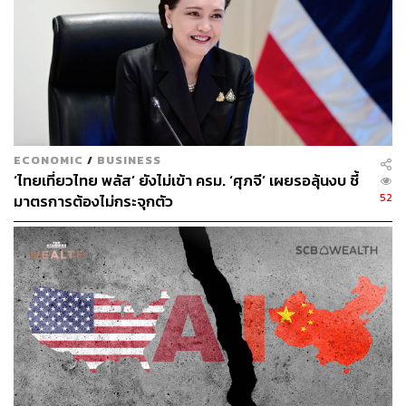
ECONOMIC
/
BUSINESS
‘ไทยเที่ยวไทย พลัส’ ยังไม่เข้า ครม. ‘ศุภจี’ เผยรอลุ้นงบ ชี้
52
มาตรการต้องไม่กระจุกตัว