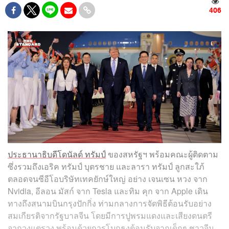
406
ประธานาธิบดีโดนัลด์ ทรัมป์
ของสหรัฐฯ พร้อมคณะผู้ติดตาม
ซึ่งรวมถึงเอริค ทรัมป์ บุตรชาย และลารา ทรัมป์ ลูกสะใภ้
ตลอดจนซีอีโอบริษัทเทคยักษ์ใหญ่ อย่าง เจนเซน หวง จาก
Nvidia, อีลอน มัสก์ จาก Tesla และทิม คุก จาก Apple เดิน
ทางถึงสนามบินกรุงปักกิ่ง ท่ามกลางการจัดพิธีต้อนรับอย่าง
สมเกียรติจากรัฐบาลจีน โดยมีการปูพรมแดงและเสียงดนตรี
จากวงแตรวง พร้อมด้วยการโบกธงต้อนรับจากเด็กๆ ชาวจีน