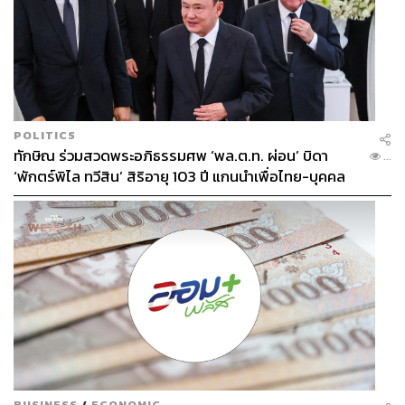
POLITICS
ทักษิณ ร่วมสวดพระอภิธรรมศพ ‘พล.ต.ท. ผ่อน’ บิดา
...
‘พักตร์พิไล ทวีสิน’ สิริอายุ 103 ปี แกนนำเพื่อไทย-บุคคล
หลากวงการร่วมอาลัย
BUSINESS
/
ECONOMIC