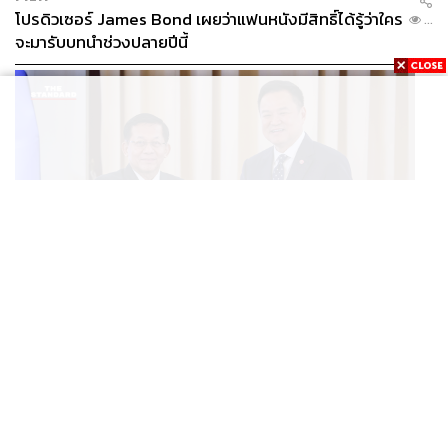
โปรดิวเซอร์ James Bond เผยว่าแฟนหนังมีสิทธิ์ได้รู้ว่าใคร
...
จะมารับบทนำช่วงปลายปีนี้
WORLD
อนุทิน-มินอ่องหล่าย ออกแถลงการณ์ร่วม หนุนความร่วม
...
มือรอบด้าน ยกระดับปราบอาชญากรรมข้ามชาติ แก้ปัญหา
หมอกควัน-มลพิษทางน้ำ