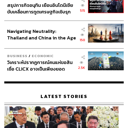
สรุปภารกิจอนุทิน เยือนอินโดนีเซีย
515
ขับเคลื่อนการทูตเศรษฐกิจเชิงรุก
ประกาศหุ้นส่วนยุทธศาสตร์ไทย –
อินโดนีเซีย
Navigating Neutrality:
Thailand and China in the Age
150
of a New Global Order
BUSINESS
/
ECONOMIC
วิเคราะห์ปรากฏการณ์คนแห่ขอสิน
2.5K
เชื่อ CLICX อาจเป็นเพียงยอด
ภูเขาน้ำแข็ง ของปัญหาหนี้ครัว
เรือนไทยที่ถูกซุกไว้
LATEST STORIES