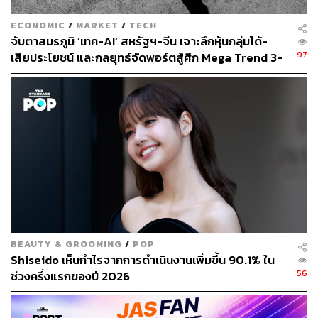
ECONOMIC
/
MARKET
/
TECH
จับตาสมรภูมิ ‘เทค-AI’ สหรัฐฯ-จีน เจาะลึกหุ้นกลุ่มได้-
97
เสียประโยชน์ และกลยุทธ์จัดพอร์ตสู้ศึก Mega Trend 3-
5 ปีข้างหน้า
อ้างอิง:
BEAUTY & GROOMING
/
POP
https://www.bbc.com/news/live/cvgz8qverzqt
Shiseido เห็นกำไรจากการดำเนินงานเพิ่มขึ้น 90.1% ใน
https://edition.cnn.com/2026/05/13/politics/live-news/
56
ช่วงครึ่งแรกของปี 2026
trump-china-visit-arrival-ceremony-hnk?t=17786764
38179