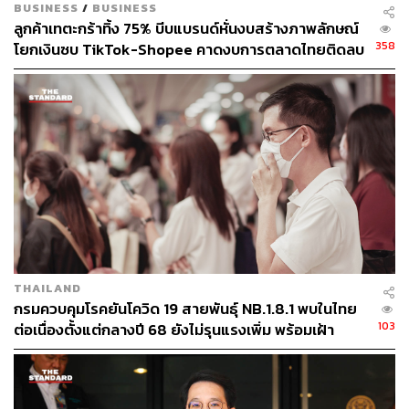
BUSINESS
/
BUSINESS
ลูกค้าเทตะกร้าทิ้ง 75% บีบแบรนด์หั่นงบสร้างภาพลักษณ์
358
โยกเงินซบ TikTok-Shopee คาดงบการตลาดไทยติดลบ
ครั้งแรกในรอบ 14 ปี
THAILAND
กรมควบคุมโรคยันโควิด 19 สายพันธุ์ NB.1.8.1 พบในไทย
103
ต่อเนื่องตั้งแต่กลางปี 68 ยังไม่รุนแรงเพิ่ม พร้อมเฝ้า
ระวัง-ติดตามใกล้ชิด