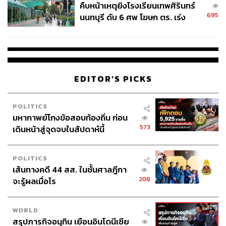
คืบหน้าเหตุยิงโรงเรียนเทพศิรินทร์
695
นนทบุรี ดับ 6 ศพ โฆษก ตร. เร่ง
สอบปมขโมยปืนปู่ก่อเหตุ
EDITOR'S PICKS
POLITICS
มหากาพย์โกงข้อสอบท้องถิ่น ก่อน
573
เดินหน้าสู่จุดจบในสัปดาห์นี้
POLITICS
เส้นทางคดี 44 สส. ในชั้นศาลฎีกา
208
จะรู้ผลเมื่อไร
WORLD
สรุปภารกิจอนุทิน เยือนอินโดนีเซีย