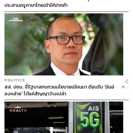
ประสานครูภาษาไทยเข้าให้ปากคำ
POLITICS
สส. ปชน. จี้รัฐบาลทบทวนนโยบายเมียนมา ต้อนรับ ‘มินอ่
...
องหล่าย’ ได้แค่สัญญาว่างเปล่า