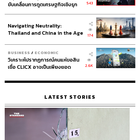
543
ขับเคลื่อนการทูตเศรษฐกิจเชิงรุก
ประกาศหุ้นส่วนยุทธศาสตร์ไทย –
อินโดนีเซีย
Navigating Neutrality:
Thailand and China in the Age
174
of a New Global Order
BUSINESS
/
ECONOMIC
วิเคราะห์ปรากฏการณ์คนแห่ขอสิน
2.6K
เชื่อ CLICX อาจเป็นเพียงยอด
ภูเขาน้ำแข็ง ของปัญหาหนี้ครัว
เรือนไทยที่ถูกซุกไว้
LATEST STORIES