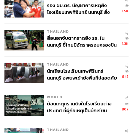
รอง ผบ.ตร. บัญชาการเหตุยิง
1.5K
โรงเรียนเทพศิรินทร์ นนทบุรี สั่ง
ค้นหา 2 รอบยืนยันไร้คนติดค้าง พบ
ศพปู่-ย่าที่บ้านพักผู้ก่อเหตุ
THAILAND
สื่อนอกจับตากราดยิง รร. ใน
1.3K
นนทบุรี ชี้ไทยมีอัตราครอบครองปืน
สูงในระดับต้นของภูมิภาค
THAILAND
นักเรียนโรงเรียนเทพศิรินทร์
847
นนทบุรี อพยพเข้ายังพื้นที่ปลอดภัย
ชั่วคราว หลังเหตุใช้อาวุธปืนภายใน
โรงเรียนคลี่คลาย
WORLD
ย้อนเหตุกราดยิงในโรงเรียนต่าง
807
ประเทศ ที่ผู้ก่อเหตุเป็นนักเรียน
THAILAND