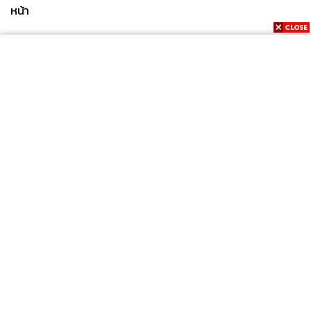
หน้า
News
Wealth
Pop
Podcast
Video
Now
Opinion
Careers
Events
Privacy
About
Contact
Policy
FOR
ADVERTISING
MEMBERSHIP