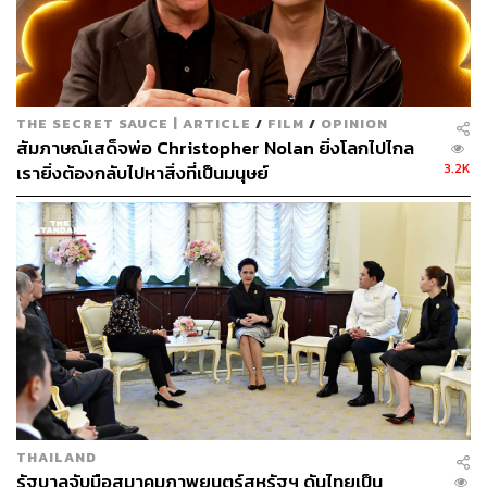
อ้างอิง:
https://variety.com/2022/film/news/joker-sequel-todd-
phillips-joaquin-phoenix-folie-a-deux-1235287471/
THE SECRET SAUCE | ARTICLE
/
FILM
/
OPINION
https://www.rama.mahidol.ac.th/ramachannel/articl
สัมภาษณ์เสด็จพ่อ Christopher Nolan ยิ่งโลกไปไกล
e/%E0%B9%82%E0%B8%A3%E0%B8%84%E0%B
3.2K
เรายิ่งต้องกลับไปหาสิ่งที่เป็นมนุษย์
8%88%E0%B8%B4%E0%B8%95%E0%B8%AB%E
0%B8%A5%E0%B8%87%E0%B8%9C%E0%B8%B
4%E0%B8%94-%E0%B8%84%E0%B8%B4%E0%
B8%94%E0%B9%84%E0%B8%9B%E0%B9%80%
E0%B8%AD%E0%B8%87%E0%B9%81%E0%B8%
9A/
https://www.imdb.com/title/tt7286456/
https://www.boxofficemojo.com/release/rl252151297/
TAGS:
ภาพยนตร์
Joker
Joaquin Phoenix
Todd Phillips
THAILAND
รัฐบาลจับมือสมาคมภาพยนตร์สหรัฐฯ ดันไทยเป็น