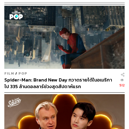
กับโรคทางจิตเวช หมายถึงบุคคลที่ป่วยเป็นโรคหลงผิด
(Delusional Disorder) มีความคิดและความเชื่อที่ผิดไปจาก
ความเป็นจริง เช่น รู้สึกหวาดระแวงว่าตนเองจะถูกผู้อื่นกลั่น
แกล้ง ฯลฯ และคำว่า Folie à Deux
ยังระบุถึงอาการหลงผิดที่
ส่งผลต่อบุคคลอื่นให้มีความเชื่อหรือความหลงผิดร่วมกัน ซึ่ง
สอดคล้องกับคาแร็กเตอร์ของ Joker ที่ตัวตนของเขามักจะส่ง
ผลต่อจิตใจของตัวละครรอบข้าง รวมถึงผู้คนในเมือ
งก็อตแธมที่เชื่อในคำพูดของเขาจนเกิดเหตุจลาจลขึ้นในช่วง
สุดท้ายของภาพยนตร์ภาคแรก
สำหรับภาพยนตร์เรื่อง
Joker
ของผู้กำกับ Todd Phillips นับ
FILM
/
POP
ว่าเป็นภาพยนตร์ดราม่าที่ดัดแปลงมาจากคอมิก DC ที่ได้
Spider-Man: Brand New Day กวาดรายได้ในอเมริกา
512
ไป 335 ล้านดอลลาร์ช่วงสุดสัปดาห์แรก
รับคำชื่นชมจากทั้งนักวิจารณ์และผู้ชมอย่างล้นหลาม โดย
ภาพยนตร์สามารถกวาดรายได้รวมทั่วโลกไปกว่า 1,074 ล้าน
ดอลลาร์สหรัฐ และยังได้รับการเสนอชื่อเข้าชิงรางวัลออสกา
ร์ถึง 12 สาขา รวมถึงสาขาภาพยนตร์ยอดเยี่ยม ซึ่งภาพยนตร์
สามารถคว้าไปได้ 2 รางวัล ได้แก่ นักแสดงนำชายยอดเยี่ยม
(Joaquin Phoenix) และดนตรีประกอบยอดเยี่ยม (Hildur
Guðnadóttir)