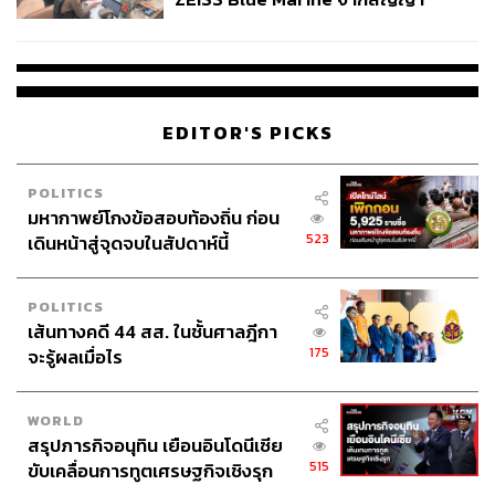
ผลิต 8.3 ล้าน สู่ข้อพิพาท ‘มา
เวลล์ฯ’ ฟ้อง ‘โทน บางแค’ ผิดนัด
จ่ายหนี้-แอบระบุแบรนด์
EDITOR'S PICKS
POLITICS
มหากาพย์โกงข้อสอบท้องถิ่น ก่อน
523
เดินหน้าสู่จุดจบในสัปดาห์นี้
POLITICS
เส้นทางคดี 44 สส. ในชั้นศาลฎีกา
175
จะรู้ผลเมื่อไร
WORLD
สรุปภารกิจอนุทิน เยือนอินโดนีเซีย
515
ขับเคลื่อนการทูตเศรษฐกิจเชิงรุก