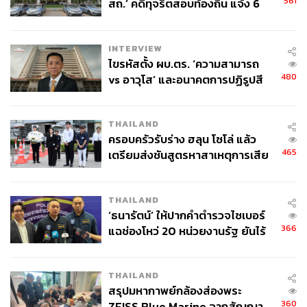
561
สถ.’ คดีทุจริตสอบท้องถิ่น แจ้ง 6
ข้อหาหนัก จ่อชง ป.ป.ช. 12 ส.ค. นี้
INTERVIEW
ไขรหัสตั้ง ผบ.ตร. ‘ความสามารถ
480
vs อาวุโส’ และอนาคตการปฏิรูปสี
กากี กับ พล.ต.อ. เอก อังสนานนท์
THAILAND
ครอบครัวรับร่าง ฮลุน โซโล่ แล้ว
465
เตรียมส่งชันสูตรหาสาเหตุการเสีย
ชีวิต
THAILAND
‘ธนารัตน์’ ให้ปากคำตำรวจไซเบอร์
366
แฉช่องโหว่ 20 หน่วยงานรัฐ ยันไร้
นัยทางการเมือง
THAILAND
สรุปมหากาพย์กล้องส่องพระ
360
ZEISS Blue Marine จากสัญญา