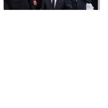
POLITICS
ทักษิณ ร่วมสวดพระอภิธรรมศพ ‘พล.ต.ท. ผ่อน’ บิดา
...
‘พักตร์พิไล ทวีสิน’ สิริอายุ 103 ปี แกนนำเพื่อไทย-บุคคล
หลากวงการร่วมอาลัย
BUSINESS
/
ECONOMIC
คลังเตรียมจำหน่ายพันธบัตรรัฐบาล ‘ออมพลัส’ รอบถัดไป
...
เร็วสุด 4 ก.ย.นี้ อาจเพิ่มสัดส่วนการขายแบบ Small Lot