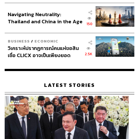
ประกาศหุ้นส่วนยุทธศาสตร์ไทย –
อินโดนีเซีย
Navigating Neutrality:
Thailand and China in the Age
150
of a New Global Order
BUSINESS
/
ECONOMIC
วิเคราะห์ปรากฏการณ์คนแห่ขอสิน
2.5K
เชื่อ CLICX อาจเป็นเพียงยอด
ภูเขาน้ำแข็ง ของปัญหาหนี้ครัว
เรือนไทยที่ถูกซุกไว้
LATEST STORIES