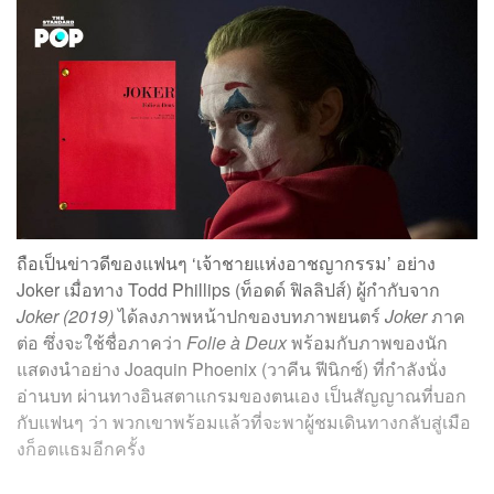
ถือเป็นข่าวดีของแฟนๆ ‘เจ้าชายแห่งอาชญากรรม’ อย่าง
Joker เมื่อทาง Todd Phillips (
ท็อดด์ ฟิลลิปส์
) ผู้กำกับจาก
Joker (2019)
ได้ลงภาพหน้าปกของบทภาพยนตร์
Joker
ภาค
ต่อ ซึ่งจะใช้ชื่อภาคว่า
Folie à Deux
พร้อมกับภาพของนัก
แสดงนำอย่าง Joaquin Phoenix (
วาคีน ฟีนิกซ์
) ที่กำลังนั่ง
อ่านบท ผ่านทางอินสตาแกรมของตนเอง เป็นสัญญาณที่บอก
กับแฟนๆ ว่า พวกเขาพร้อมแล้วที่จะพาผู้ชมเดินทางกลับสู่เมือ
งก็อตแธมอีกครั้ง