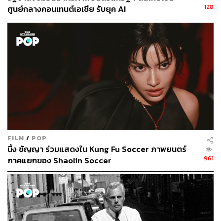
128
ศูนย์กลางคอนเทนต์เอเชีย รับยุค AI
262
ABOUT THE AUTHOR
สุพัฒน์ ศิวะพรพันธ์
Content Creator ผู้หลงใหลในทุกศาสตร์และ
วัฒนธรรมของประเทศญี่ปุ่น
FILM
/
POP
นิ้ง ชัญญา ร่วมแสดงใน Kung Fu Soccer ภาพยนตร์
961
ภาคแยกของ Shaolin Soccer