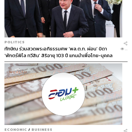
POLITICS
ทักษิณ ร่วมสวดพระอภิธรรมศพ ‘พล.ต.ท. ผ่อน’ บิดา
...
‘พักตร์พิไล ทวีสิน’ สิริอายุ 103 ปี แกนนำเพื่อไทย-บุคคล
หลากวงการร่วมอาลัย
ECONOMIC
/
BUSINESS