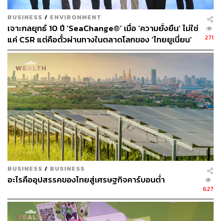
BUSINESS
/
ENVIRONMENT
เจาะกลยุทธ์ 10 ปี ‘SeaChange®’ เมื่อ ‘ความยั่งยืน’ ไม่ใช่
271
แค่ CSR แต่คือตั๋วผ่านทางในตลาดโลกของ ‘ไทยยูเนี่ยน’
BUSINESS
/
BUSINESS
อะไรคืออุปสรรคของไทยสู่เศรษฐกิจคาร์บอนต่ำ
627