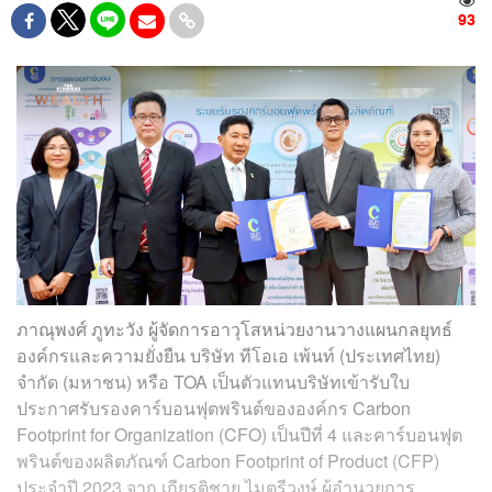
93
ภาณุพงศ์ ภูทะวัง ผู้จัดการอาวุโสหน่วยงานวางแผนกลยุทธ์
องค์กรและความยั่งยืน บริษัท ทีโอเอ เพ้นท์ (ประเทศไทย)
จำกัด (มหาชน)
หรือ TOA เป็นตัวแทนบริษัทเข้ารับใบ
ประกาศรับรองคาร์บอนฟุตพรินต์ขององค์กร Carbon
Footprint for Organization (CFO) เป็นปีที่ 4 และคาร์บอนฟุต
พรินต์ของผลิตภัณฑ์ Carbon Footprint of Product (CFP)
ประจำปี 2023 จาก เกียรติชาย ไมตรีวงษ์ ผู้อำนวยการ