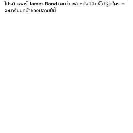
โปรดิวเซอร์ James Bond เผยว่าแฟนหนังมีสิทธิ์ได้รู้ว่าใคร
...
จะมารับบทนำช่วงปลายปีนี้
News
Wealth
Pop
Podcast
Video
Now
Opinion
Careers
Events
Privacy
About
Contact
Policy
FOR
ADVERTISING
MEMBERSHIP