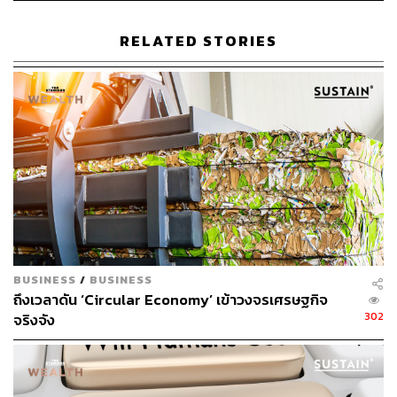
RELATED STORIES
TAGS:
เกียรติชาย ไมตรีวงษ์
ภาณุพงศ์ ภูทะวัง
การฟื้นฟูสิ่งแวดล้อม
TOA
ก๊าซเรือนกระจก
Net Zero Emissions
Sustain
Sustain Update
BUSINESS
/
BUSINESS
ถึงเวลาดัน ‘Circular Economy’ เข้าวงจรเศรษฐกิจ
302
จริงจัง
93