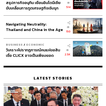
สรุปภารกิจอนุทิน เยือนอินโดนีเซีย
514
ขับเคลื่อนการทูตเศรษฐกิจเชิงรุก
ประกาศหุ้นส่วนยุทธศาสตร์ไทย –
อินโดนีเซีย
Navigating Neutrality:
Thailand and China in the Age
150
of a New Global Order
BUSINESS
/
ECONOMIC
วิเคราะห์ปรากฏการณ์คนแห่ขอสิน
2.5K
เชื่อ CLICX อาจเป็นเพียงยอด
ภูเขาน้ำแข็ง ของปัญหาหนี้ครัว
เรือนไทยที่ถูกซุกไว้
LATEST STORIES