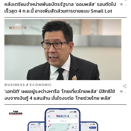
คลังเตรียมจำหน่ายพันธบัตรรัฐบาล ‘ออมพลัส’ รอบถัดไป
...
เร็วสุด 4 ก.ย.นี้ อาจเพิ่มสัดส่วนการขายแบบ Small Lot
First มากขึ้น
BUSINESS
/
ECONOMIC
‘เอกนิติ’ เผยอยู่ระหว่างหารือ ‘ไทยเที่ยวไทยพลัส’ มีสิทธิใช้
...
งบจากเงินกู้ 4 แสนล้าน มั่นใจงบต่อ ‘ไทยช่วยไทย พลัส’
เฟส 2 มีเพียงพอ