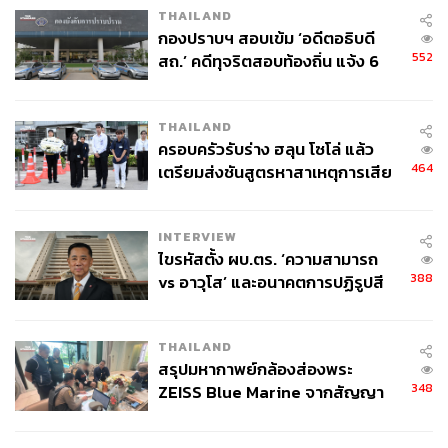
THAILAND
กองปราบฯ สอบเข้ม ‘อดีตอธิบดี
552
สถ.’ คดีทุจริตสอบท้องถิ่น แจ้ง 6
ข้อหาหนัก จ่อชง ป.ป.ช. 12 ส.ค. นี้
THAILAND
ครอบครัวรับร่าง ฮลุน โซโล่ แล้ว
464
เตรียมส่งชันสูตรหาสาเหตุการเสีย
ชีวิต
INTERVIEW
ไขรหัสตั้ง ผบ.ตร. ‘ความสามารถ
388
vs อาวุโส’ และอนาคตการปฏิรูปสี
กากี กับ พล.ต.อ. เอก อังสนานนท์
THAILAND
สรุปมหากาพย์กล้องส่องพระ
348
ZEISS Blue Marine จากสัญญา
ผลิต 8.3 ล้าน สู่ข้อพิพาท ‘มา
เวลล์ฯ’ ฟ้อง ‘โทน บางแค’ ผิดนัด