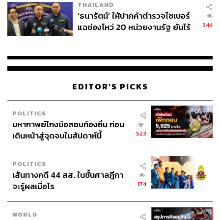
THAILAND
จ่ายหนี้-แอบระบุแบรนด์
‘ธนารัตน์’ ให้ปากคำตำรวจไซเบอร์
344
แฉช่องโหว่ 20 หน่วยงานรัฐ ยันไร้
นัยทางการเมือง
EDITOR'S PICKS
POLITICS
มหากาพย์โกงข้อสอบท้องถิ่น ก่อน
523
เดินหน้าสู่จุดจบในสัปดาห์นี้
POLITICS
เส้นทางคดี 44 สส. ในชั้นศาลฎีกา
174
จะรู้ผลเมื่อไร
WORLD