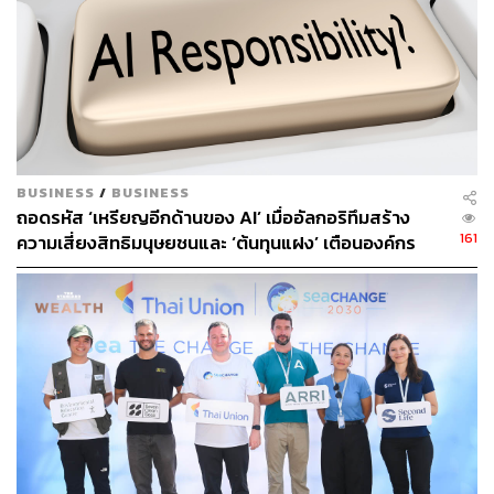
ABOUT THE AUTHOR
ดำรงเกียรติ มาลา
Content Creator THE STANDARD WEALTH
BUSINESS
/
BUSINESS
ถอดรหัส ‘เหรียญอีกด้านของ AI’ เมื่ออัลกอริทึมสร้าง
161
ความเสี่ยงสิทธิมนุษยชนและ ‘ต้นทุนแฝง’ เตือนองค์กร
ระวังกับดักอคติเชิงระบบ ก่อนกระทบมูลค่าแบรนด์ระยะ
ยาว