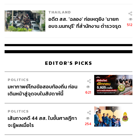
EU บังคับปีหน้า
THAILAND
อดีต สส. ‘ฉลอง’ ก่อเหตุยิง ‘นายก
512
อบจ.นนทบุรี’ ที่สำนักงาน ตำรวจรุด
ลงพื้นที่
EDITOR'S PICKS
POLITICS
มหากาพย์โกงข้อสอบท้องถิ่น ก่อน
621
เดินหน้าสู่จุดจบในสัปดาห์นี้
POLITICS
เส้นทางคดี 44 สส. ในชั้นศาลฎีกา
254
จะรู้ผลเมื่อไร