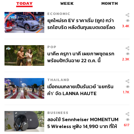
TODAY
WEEK
MONTH
ECONOMIC
ยุคใหม่รถ EV ราคาเริ่ม (ถูก) กว่า
3.4K
รถไฮบริด หลังต้นทุนแบตเตอรี่ลด
ลง - จีนแห่บุกตลาดเกิดใหม่
POP
นาคี๓ ครุฑา นาคี เผยภาพชุดแรก
2.3K
พร้อมปักวันฉาย 22 ต.ค. นี้
THAILAND
เมื่อถนนกลายเป็นรันเวย์ ‘แยกริน
1.7K
คำ’ จัด LANNA HAUTE
COUTURE กลางสายฝน
BUSINESS
ลองใช้ Sennheiser MOMENTUM
617
5 Wireless หูฟัง 14,990 บาท ที่ให้
ผู้ใช้ถอดเปลี่ยนแบตเองได้ ก่อนกฎ