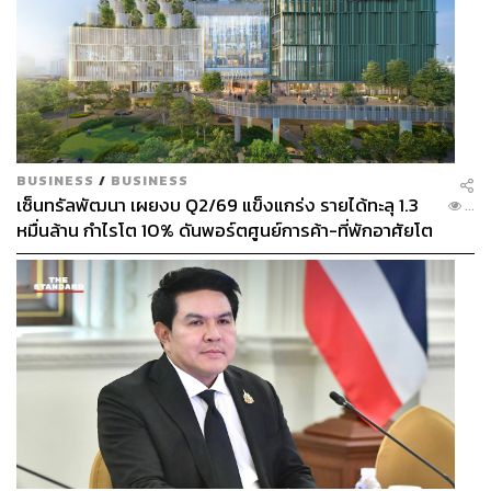
BUSINESS
/
BUSINESS
เซ็นทรัลพัฒนา เผยงบ Q2/69 แข็งแกร่ง รายได้ทะลุ 1.3
...
หมื่นล้าน กำไรโต 10% ดันพอร์ตศูนย์การค้า-ที่พักอาศัยโต
ยกแผง