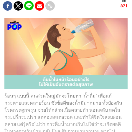
871
ร้อนๆ แบบนี้ คนส่วนใหญ่มักจะโหยหา ‘น้ำดื่ม’ เพื่อแก้
กระหายและคลายร้อน ซึ่งข้อดีของน้ำมีมากมาย ทั้ง
ป้องกัน
โรคกระดูกพรุน ช่วยให้กล้ามเนื้อคลายตัว นอนหลับ สดใส
กระปรี้กระเปร่า ลดคอเลสเตอรอล และทำให้จิตใจสงบผ่อน
คลาย
แต่รู้หรือไม่ว่า การดื่มน้ำมากเกินไปใช่ว่าจะเกิดผลดี
ในทางตรงกันข้าม กลับมีผลเสียตามมามากมาย หากไม่