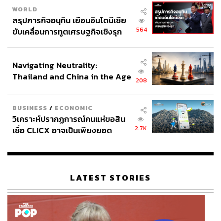
WORLD
สรุปภารกิจอนุทิน เยือนอินโดนีเซีย
564
ขับเคลื่อนการทูตเศรษฐกิจเชิงรุก
ประกาศหุ้นส่วนยุทธศาสตร์ไทย –
อินโดนีเซีย
Navigating Neutrality:
Thailand and China in the Age
208
of a New Global Order
BUSINESS
/
ECONOMIC
วิเคราะห์ปรากฏการณ์คนแห่ขอสิน
2.7K
เชื่อ CLICX อาจเป็นเพียงยอด
ภูเขาน้ำแข็ง ของปัญหาหนี้ครัว
เรือนไทยที่ถูกซุกไว้
LATEST STORIES