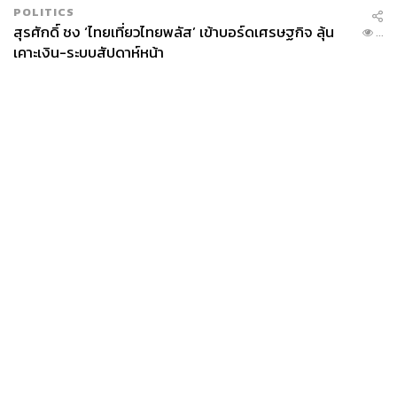
POLITICS
สุรศักดิ์ ชง ‘ไทยเที่ยวไทยพลัส’ เข้าบอร์ดเศรษฐกิจ ลุ้น
...
เคาะเงิน-ระบบสัปดาห์หน้า
News
Wealth
Pop
Podcast
Video
Now
Opinion
Careers
Events
Privacy
About
Contact
Policy
FOR
ADVERTISING
MEMBERSHIP