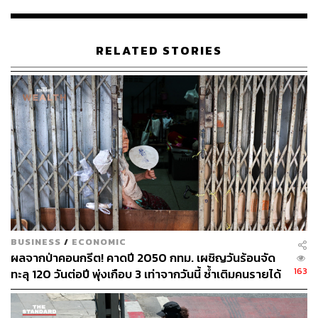
TAGS:
ฤดูร้อน
การดื่มน้ำ
RELATED STORIES
870
ABOUT THE AUTHOR
ภูริตา บุญล้อม
Beauty Editor | THE STANDARD LIFE
BUSINESS
/
ECONOMIC
ผลจากป่าคอนกรีต! คาดปี 2050 กทม. เผชิญวันร้อนจัด
163
ทะลุ 120 วันต่อปี พุ่งเกือบ 3 เท่าจากวันนี้ ซ้ำเติมคนรายได้
น้อยหนักสุด