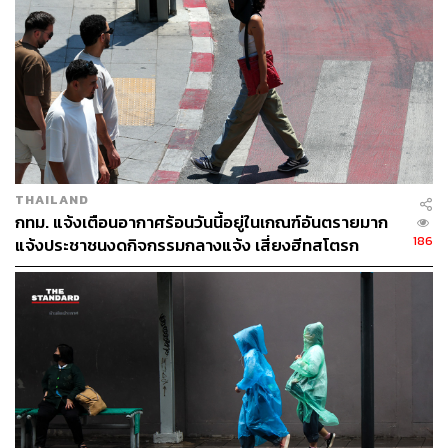
THAILAND
กทม. แจ้งเตือนอากาศร้อนวันนี้อยู่ในเกณฑ์อันตรายมาก
186
แจ้งประชาชนงดกิจกรรมกลางแจ้ง เสี่ยงฮีทสโตรก