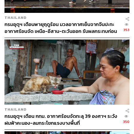
THAILAND
กรมอุตุฯ เตือนพายุฤดูร้อน มวลอากาศเย็นจากจีนปะทะ
353
อากาศร้อนจัด เหนือ-อีสาน-ตะวันออก รับผลกระทบก่อน
กทม.
THAILAND
กรมอุตุฯ เตือน กทม. อากาศร้อนจัดทะลุ 39 องศาฯ ระวัง
350
ฝนฟ้าคะนอง-ลมกระโชกแรงบางพื้นที่