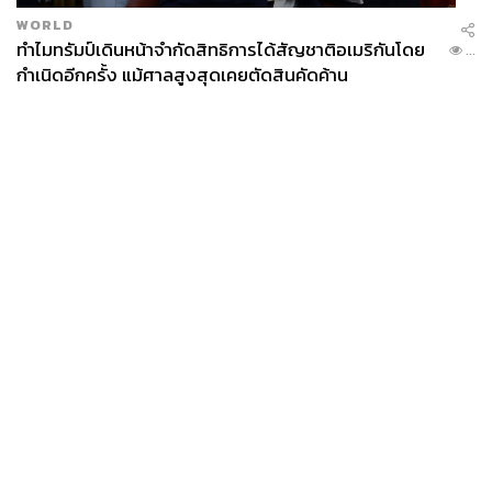
WORLD
ทำไมทรัมป์เดินหน้าจำกัดสิทธิการได้สัญชาติอเมริกันโดย
...
กำเนิดอีกครั้ง แม้ศาลสูงสุดเคยตัดสินคัดค้าน
News
Wealth
Pop
Podcast
Video
Now
Opinion
Careers
Events
Privacy
About
Contact
Policy
FOR
ADVERTISING
MEMBERSHIP