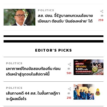
ไทยพลัส’ เฟส 2 รอประเมินความ
เหมาะสม
POLITICS
สส. ปชน. จี้รัฐบาลทบทวนนโยบาย
259
เมียนมา ต้อนรับ ‘มินอ่องหล่าย’ ได้
แค่สัญญาว่างเปล่า
EDITOR'S PICKS
POLITICS
มหากาพย์โกงข้อสอบท้องถิ่น ก่อน
581
เดินหน้าสู่จุดจบในสัปดาห์นี้
POLITICS
เส้นทางคดี 44 สส. ในชั้นศาลฎีกา
218
จะรู้ผลเมื่อไร