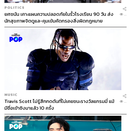
POLITICS
ยศชนัน เคาะแผนความปลอดภัยในรั้วโรงเรียน 90 วัน ส่ง
...
นักสุขภาพจิตดูแล-คุมเข้มคัดกรองสิ่งผิดกฎหมาย
MUSIC
Travis Scott ไม่รู้สึกกดดันที่ไม่เคยชนะรางวัลแกรมมี่ แม้
...
มีชื่อเข้าชิงมาแล้ว 10 ครั้ง