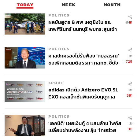
TODAY
WEEK
MONTH
POLITICS
ผลชันสูตร 8 ศพ เหตุยิงใน รร.
1K
เทพศิรินทร์ นนทบุรี พบกระสุนเข้า
จุดสำคัญ ‘ศีรษะ-หน้าอก’ ครูถูกยิง
4 นัด จากระยะไกล
POLITICS
ศาลปกครองไม่รับฟ้อง ‘หมอสรณ’
729
ขอเพิกถอนมติสรรหา กสทช. ชี้ยัง
ไม่ใช่ผู้เดือดร้อนเสียหาย
SPORT
adidas เปิดตัว Adizero EVO SL
591
EXO คอลเล็กชันพิเศษรับฤดูกาล
College Football
POLITICS
‘เอกนิติ’ เผยเงินกู้ 4 แสนล้าน โฟกัส
311
เปลี่ยนผ่านพลังงาน ลุ้น ‘ไทยช่วย