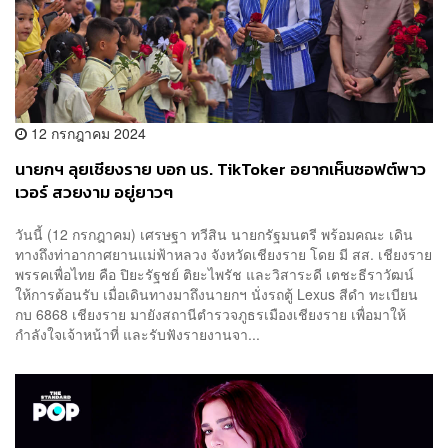
12 กรกฎาคม 2024
นายกฯ ลุยเชียงราย บอก นร. TikToker อยากเห็นซอฟต์พาว
เวอร์ สวยงาม อยู่ยาวๆ
วันนี้ (12 กรกฎาคม) เศรษฐา ทวีสิน นายกรัฐมนตรี พร้อมคณะ เดิน
ทางถึงท่าอากาศยานแม่ฟ้าหลวง จังหวัดเชียงราย โดย มี สส. เชียงราย
พรรคเพื่อไทย คือ ปิยะรัฐชย์ ติยะไพรัช และวิสาระดี เตชะธีราวัฒน์
ให้การต้อนรับ เมื่อเดินทางมาถึงนายกฯ นั่งรถตู้ Lexus สีดำ ทะเบียน
กบ 6868 เชียงราย มายังสถานีตำรวจภูธรเมืองเชียงราย เพื่อมาให้
กำลังใจเจ้าหน้าที่ และรับฟังรายงานจา...