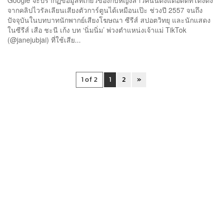
จากคลิปไวรัลเลียนเสียงตัวการ์ตูนได้เหมือนเป๊ะ ช่วงปี 2557 จนถึง
ปัจจุบันในบทบาทนักพากย์เสียงโฆษณา ซีรีส์ สปอตวิทยุ และนักแสดง
ในซีรีส์ เสือ ชะนี เก้ง บท ‘นิ่มนิ่ม’ พ่วงตำแหน่งเจ้าแม่ TikTok
(@janejubjai) ที่ใช้เสีย...
1 of 2
1
2
»