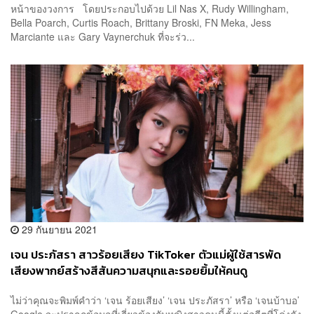
หน้าของวงการ โดยประกอบไปด้วย Lil Nas X, Rudy Willingham,
Bella Poarch, Curtis Roach, Brittany Broski, FN Meka, Jess
Marciante และ Gary Vaynerchuk ที่จะร่ว...
29 กันยายน 2021
เจน ประภัสรา สาวร้อยเสียง TikToker ตัวแม่ผู้ใช้สารพัด
เสียงพากย์สร้างสีสันความสนุกและรอยยิ้มให้คนดู
[Advertorial]
ไม่ว่าคุณจะพิมพ์คำว่า ‘เจน ร้อยเสียง’ ‘เจน ประภัสรา’ หรือ ‘เจนบ้าบอ’
Google จะปรากฏข้อมูลที่เกี่ยวข้องกับหญิงสาวคนนี้ตั้งแต่อดีตที่โด่งดัง