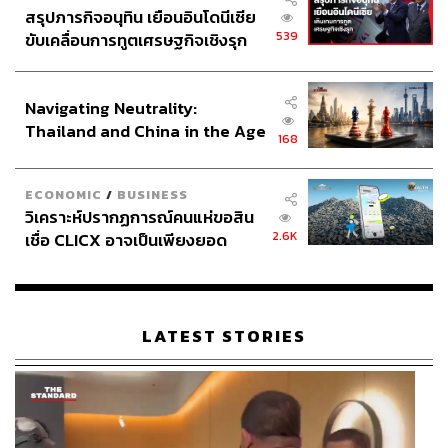
สรุปภารกิจอนุทิน เยือนอินโดนีเซีย
539
ขับเคลื่อนการทูตเศรษฐกิจเชิงรุก
ประกาศหุ้นส่วนยุทธศาสตร์ไทย –
อินโดนีเซีย
Navigating Neutrality:
Thailand and China in the Age
168
of a New Global Order
ECONOMIC
/
BUSINESS
วิเคราะห์ปรากฏการณ์คนแห่ขอสิน
2.6K
เชื่อ CLICX อาจเป็นเพียงยอด
ภูเขาน้ำแข็ง ของปัญหาหนี้ครัว
เรือนไทยที่ถูกซุกไว้
LATEST STORIES