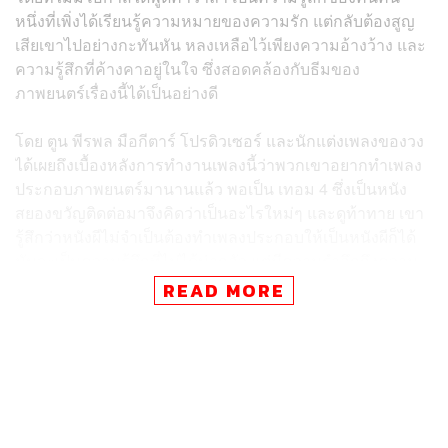
หนึ่งที่เพิ่งได้เรียนรู้ความหมายของความรัก แต่กลับต้องสูญ
เสียเขาไปอย่างกะทันหัน หลงเหลือไว้เพียงความอ้างว้าง และ
ความรู้สึกที่ค้างคาอยู่ในใจ ซึ่งสอดคล้องกับธีมของ
ภาพยนตร์เรื่องนี้ได้เป็นอย่างดี
โดย ตูน พีรพล มือกีตาร์ โปรดิวเซอร์ และนักแต่งเพลงของวง
ได้เผยถึงเบื้องหลังการทำงานเพลงนี้ว่าพวกเขาอยากทำเพลง
ประกอบภาพยนตร์มานานแล้ว พอเป็น เทอม 4 ซึ่งเป็นหนัง
สยองขวัญติดต่อมาจึงคิดว่าเป็นอะไรใหม่ๆ และดูท้าทาย เขา
รู้สึกว่าหนังผีไม่จำเป็นต้องทำเพลงประกอบให้เป็นหนังผีก็ได้
มันจะเป็นความรู้สึกที่ไม่ได้น่ากลัว แต่มีความรำลึกถึงความ
หลัง โหยหวน คร่ำครวญกับความรู้สึก จึงกลายเป็นคอนเซปต์
READ MORE
ของเพลงที่ว่า ‘การจากลาที่เจ็บปวดที่สุดคือการที่ไม่ได้ร่ำลา
กัน’
สำหรับภาพยนตร์ เทอม 4 เป็นภาพยนตร์สยองขวัญจากสห
มงคลฟิล์ม ที่บอกเล่า 4 ตำนานหลอนจาก 4 สถาบันไทยใน 4
ภูมิภาค นำแสดงโดย เก้า จิรายุ และ วี วิโอเลต จากตอน