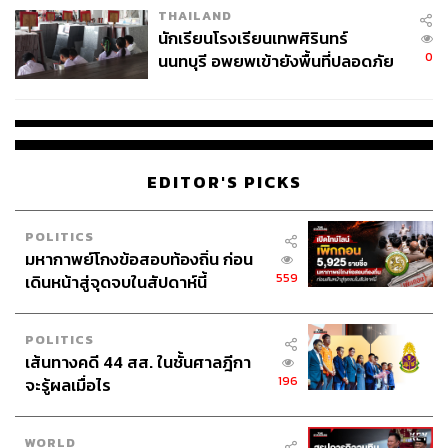
THAILAND
จ่ายหนี้-แอบระบุแบรนด์
นักเรียนโรงเรียนเทพศิรินทร์
0
นนทบุรี อพยพเข้ายังพื้นที่ปลอดภัย
ชั่วคราว หลังเหตุใช้อาวุธปืนภายใน
โรงเรียนคลี่คลาย
EDITOR'S PICKS
POLITICS
มหากาพย์โกงข้อสอบท้องถิ่น ก่อน
559
เดินหน้าสู่จุดจบในสัปดาห์นี้
POLITICS
เส้นทางคดี 44 สส. ในชั้นศาลฎีกา
196
จะรู้ผลเมื่อไร
WORLD