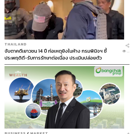
THAILAND
จับตาคดีเยาวชน 14 ปี ก่อเหตุยิงในห้าง กรมพินิจฯ ชี้
...
ประพฤติดี-รับการรักษาต่อเนื่อง ประเมินปล่อยตัว
BUSINESS
/
MARKET