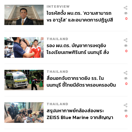
INTERVIEW
ไขรหัสตั้ง ผบ.ตร. ‘ความสามารถ
0
vs อาวุโส’ และอนาคตการปฏิรูปสี
กากี กับ พล.ต.อ. เอก อังสนานนท์
THAILAND
รอง ผบ.ตร. บัญชาการเหตุยิง
0
โรงเรียนเทพศิรินทร์ นนทบุรี สั่ง
ค้นหา 2 รอบยืนยันไร้คนติดค้าง พบ
ศพปู่-ย่าที่บ้านพักผู้ก่อเหตุ
THAILAND
สื่อนอกจับตากราดยิง รร. ใน
0
นนทบุรี ชี้ไทยมีอัตราครอบครองปืน
สูงในระดับต้นของภูมิภาค
THAILAND
สรุปมหากาพย์กล้องส่องพระ
0
ZEISS Blue Marine จากสัญญา
ผลิต 8.3 ล้าน สู่ข้อพิพาท ‘มา
เวลล์ฯ’ ฟ้อง ‘โทน บางแค’ ผิดนัด