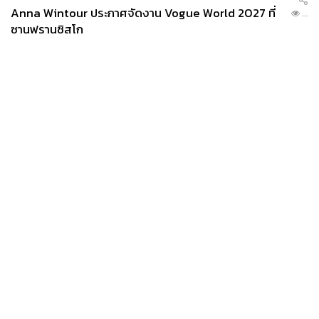
Anna Wintour ประกาศจัดงาน Vogue World 2027 ที่
...
ซานฟรานซิสโก
News
Wealth
Pop
Podcast
Video
Now
Opinion
Careers
Events
Privacy
About
Contact
Policy
FOR
ADVERTISING
MEMBERSHIP