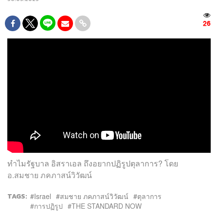
26
ทำไมรัฐบาล อิสราเอล ถึงอยากปฏิรูปตุลาการ? โดย
อ.สมชาย ภคภาสน์วิวัฒน์
TAGS:
Israel
สมชาย ภคภาสน์วิวัฒน์
ตุลาการ
การปฏิรูป
THE STANDARD NOW