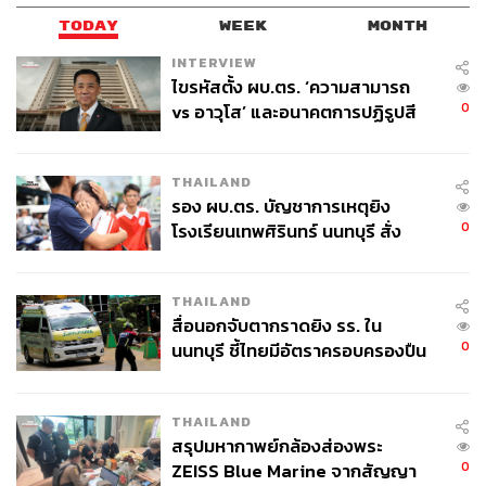
TODAY
WEEK
MONTH
INTERVIEW
ไขรหัสตั้ง ผบ.ตร. ‘ความสามารถ
0
vs อาวุโส’ และอนาคตการปฏิรูปสี
กากี กับ พล.ต.อ. เอก อังสนานนท์
THAILAND
รอง ผบ.ตร. บัญชาการเหตุยิง
0
โรงเรียนเทพศิรินทร์ นนทบุรี สั่ง
ค้นหา 2 รอบยืนยันไร้คนติดค้าง พบ
ศพปู่-ย่าที่บ้านพักผู้ก่อเหตุ
THAILAND
สื่อนอกจับตากราดยิง รร. ใน
0
นนทบุรี ชี้ไทยมีอัตราครอบครองปืน
สูงในระดับต้นของภูมิภาค
THAILAND
สรุปมหากาพย์กล้องส่องพระ
0
ZEISS Blue Marine จากสัญญา