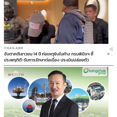
THAILAND
จับตาคดีเยาวชน 14 ปี ก่อเหตุยิงในห้าง กรมพินิจฯ ชี้
...
ประพฤติดี-รับการรักษาต่อเนื่อง ประเมินปล่อยตัว