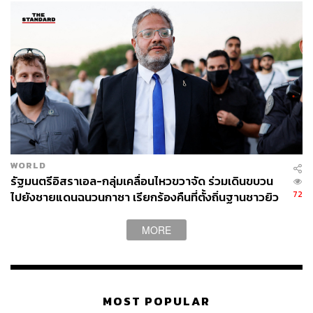
WORLD
รัฐมนตรีอิสราเอล-กลุ่มเคลื่อนไหวขวาจัด ร่วมเดินขบวน
72
ไปยังชายแดนฉนวนกาซา เรียกร้องคืนที่ตั้งถิ่นฐานชาวยิว
MORE
MOST POPULAR