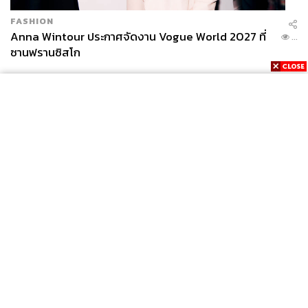
FASHION
Anna Wintour ประกาศจัดงาน Vogue World 2027 ที่
...
ซานฟรานซิสโก
News
Wealth
Pop
Podcast
Video
Now
Opinion
Careers
Events
Privacy
About
Contact
Policy
FOR
ADVERTISING
MEMBERSHIP