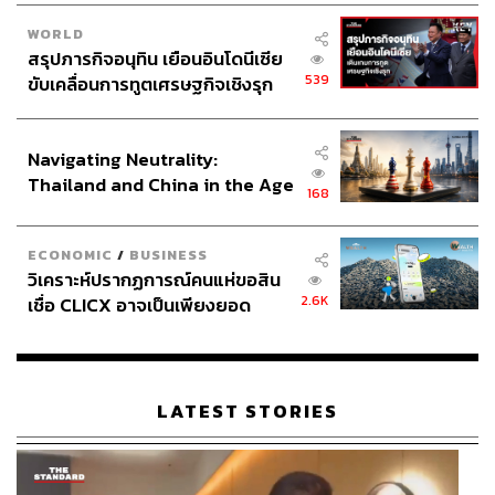
WORLD
สรุปภารกิจอนุทิน เยือนอินโดนีเซีย
539
ขับเคลื่อนการทูตเศรษฐกิจเชิงรุก
ประกาศหุ้นส่วนยุทธศาสตร์ไทย –
อินโดนีเซีย
Navigating Neutrality:
Thailand and China in the Age
168
of a New Global Order
ECONOMIC
/
BUSINESS
วิเคราะห์ปรากฏการณ์คนแห่ขอสิน
2.6K
เชื่อ CLICX อาจเป็นเพียงยอด
ภูเขาน้ำแข็ง ของปัญหาหนี้ครัว
เรือนไทยที่ถูกซุกไว้
LATEST STORIES