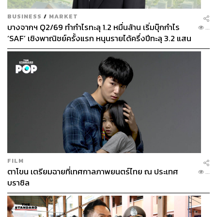
BUSINESS
/
MARKET
บางจากฯ Q2/69 ทำกำไรทะลุ 1.2 หมื่นล้าน เริ่มบุ๊กกำไร
...
‘SAF’ เชิงพาณิชย์ครั้งแรก หนุนรายได้ครึ่งปีทะลุ 3.2 แสน
ล้าน
FILM
ตาโขน เตรียมฉายที่เทศกาลภาพยนตร์ไทย ณ ประเทศ
...
บราซิล