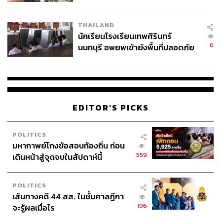
ผลิต 8.3 ล้าน สู่ข้อพิพาท ‘มา
เวลล์ฯ’ ฟ้อง ‘โทน บางแค’ ผิดนัด
THAILAND
จ่ายหนี้-แอบระบุแบรนด์
นักเรียนโรงเรียนเทพศิรินทร์
0
นนทบุรี อพยพเข้ายังพื้นที่ปลอดภัย
ชั่วคราว หลังเหตุใช้อาวุธปืนภายใน
โรงเรียนคลี่คลาย
EDITOR'S PICKS
POLITICS
มหากาพย์โกงข้อสอบท้องถิ่น ก่อน
559
เดินหน้าสู่จุดจบในสัปดาห์นี้
POLITICS
เส้นทางคดี 44 สส. ในชั้นศาลฎีกา
196
จะรู้ผลเมื่อไร