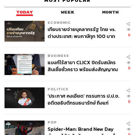
MOST POPULAR
TODAY
WEEK
MONTH
ECONOMIC
เทียบรายจ่ายบุคลากรรัฐ ไทย vs.
0
ต่างประเทศ: พบภาษีทุก 100 บาท
ของคนไทยใช้ไปกับข้าราชการเฉียด
40 บาท
BUSINESS
แบงก์ไร้สาขา CLICX ปิดรับสมัคร
0
สินเชื่อชั่วคราว พร้อมส่งสัญญาณ
เตือนกลุ่มกู้เงินผิดวัตถุประสงค์-ให้
ข้อมูลเท็จ เตรียมดำเนินคดีเด็ดขาด
POLITICS
‘ประภาศ คงเอียด’ กรรมการ ป.ป.ช.
0
อดีตอธิบดีกรมธนารักษ์ ถึงแก่
อนิจกรรม
POP
Spider-Man: Brand New Day
0