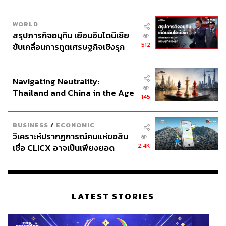
WORLD
สรุปภารกิจอนุทิน เยือนอินโดนีเซีย
512
ขับเคลื่อนการทูตเศรษฐกิจเชิงรุก
ประกาศหุ้นส่วนยุทธศาสตร์ไทย –
อินโดนีเซีย
Navigating Neutrality:
Thailand and China in the Age
145
of a New Global Order
BUSINESS
/
ECONOMIC
วิเคราะห์ปรากฏการณ์คนแห่ขอสิน
2.4K
เชื่อ CLICX อาจเป็นเพียงยอด
ภูเขาน้ำแข็ง ของปัญหาหนี้ครัว
เรือนไทยที่ถูกซุกไว้
LATEST STORIES