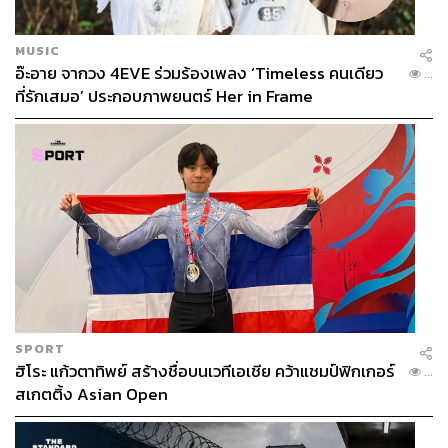
MUSIC
อ๊ะอาย จากวง 4EVE ร่วมร้องเพลง ‘Timeless คนเดียว
...
ที่รักเสมอ’ ประกอบภาพยนตร์ Her in Frame
SPORT
ฮิโระ แก้วตาทิพย์ สร้างชื่อบนเวทีเอเชีย คว้าแชมป์ฟิกเกอร์
...
สเกตติ้ง Asian Open