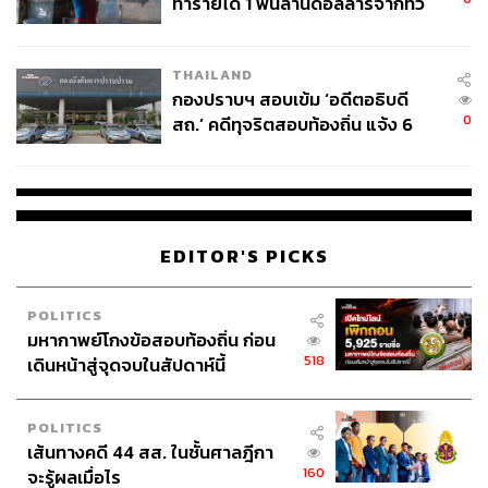
ทำรายได้ 1 พันล้านดอลลาร์จากทั่ว
โลกภายใน 6 วัน
THAILAND
กองปราบฯ สอบเข้ม ‘อดีตอธิบดี
0
สถ.’ คดีทุจริตสอบท้องถิ่น แจ้ง 6
ข้อหาหนัก จ่อชง ป.ป.ช. 12 ส.ค. นี้
EDITOR'S PICKS
POLITICS
มหากาพย์โกงข้อสอบท้องถิ่น ก่อน
518
เดินหน้าสู่จุดจบในสัปดาห์นี้
POLITICS
เส้นทางคดี 44 สส. ในชั้นศาลฎีกา
160
จะรู้ผลเมื่อไร