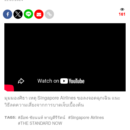
161
มุมมองศิธา เหตุ Singapore Airlines ขอลงจอดฉุกเฉิน แนะ
วิธีลดความเสี่ยงจากการบาดเจ็บเบื้องต้น
TAGS:
อ๊อฟ-ชัยนนท์ หาญคีรีรัตน์
Singapore Airlines
THE STANDARD NOW