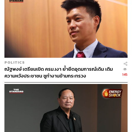
POLITICS
ณัฐพงษ์ เตรียมเปิด ครม.เงา ย้ำยึดอุดมการณ์เดิม เติม
145
ความหวังประชาชน ชูทำงานข้ามกระทรวง