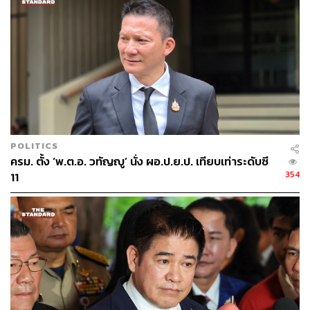
POLITICS
ครม. ตั้ง ‘พ.ต.อ. วทัญญู’ นั่ง ผอ.ป.ย.ป. เทียบเท่าระดับซี
354
11