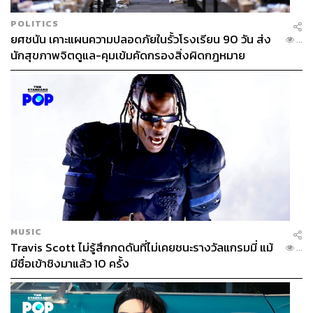
POLITICS
ยศชนัน เคาะแผนความปลอดภัยในรั้วโรงเรียน 90 วัน ส่ง
...
นักสุขภาพจิตดูแล-คุมเข้มคัดกรองสิ่งผิดกฎหมาย
MUSIC
Travis Scott ไม่รู้สึกกดดันที่ไม่เคยชนะรางวัลแกรมมี่ แม้
...
มีชื่อเข้าชิงมาแล้ว 10 ครั้ง