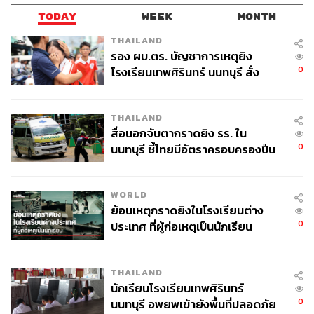
TODAY
WEEK
MONTH
THAILAND
รอง ผบ.ตร. บัญชาการเหตุยิง
0
โรงเรียนเทพศิรินทร์ นนทบุรี สั่ง
ค้นหา 2 รอบยืนยันไร้คนติดค้าง พบ
ศพปู่-ย่าที่บ้านพักผู้ก่อเหตุ
THAILAND
สื่อนอกจับตากราดยิง รร. ใน
0
นนทบุรี ชี้ไทยมีอัตราครอบครองปืน
สูงในระดับต้นของภูมิภาค
WORLD
ย้อนเหตุกราดยิงในโรงเรียนต่าง
0
ประเทศ ที่ผู้ก่อเหตุเป็นนักเรียน
THAILAND
นักเรียนโรงเรียนเทพศิรินทร์
0
นนทบุรี อพยพเข้ายังพื้นที่ปลอดภัย