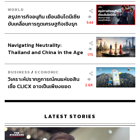
WORLD
สรุปภารกิจอนุทิน เยือนอินโดนีเซีย
544
ขับเคลื่อนการทูตเศรษฐกิจเชิงรุก
ประกาศหุ้นส่วนยุทธศาสตร์ไทย –
อินโดนีเซีย
Navigating Neutrality:
Thailand and China in the Age
175
of a New Global Order
BUSINESS
/
ECONOMIC
วิเคราะห์ปรากฏการณ์คนแห่ขอสิน
2.6K
เชื่อ CLICX อาจเป็นเพียงยอด
ภูเขาน้ำแข็ง ของปัญหาหนี้ครัว
เรือนไทยที่ถูกซุกไว้
LATEST STORIES