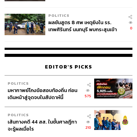
ชั่วคราว หลังเหตุใช้อาวุธปืนภายใน
โรงเรียนคลี่คลาย
POLITICS
ผลชันสูตร 8 ศพ เหตุยิงใน รร.
0
เทพศิรินทร์ นนทบุรี พบกระสุนเข้า
จุดสำคัญ ‘ศีรษะ-หน้าอก’ ครูถูกยิง
4 นัด จากระยะไกล
EDITOR'S PICKS
POLITICS
มหากาพย์โกงข้อสอบท้องถิ่น ก่อน
575
เดินหน้าสู่จุดจบในสัปดาห์นี้
POLITICS
เส้นทางคดี 44 สส. ในชั้นศาลฎีกา
210
จะรู้ผลเมื่อไร