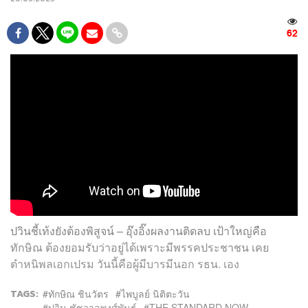
62
ปวินชี้เท้งยังต้องพิสูจน์ – อุ๊งอิ๊งผลงานติดลบ เป้าใหญ่คือ
ทักษิณ ต้องยอมรับว่าอยู่ได้เพราะมีพรรคประชาชน เคย
ตำหนิพลเอกเปรม วันนี้คือผู้มีบารมีนอก รธน. เอง
TAGS:
ทักษิณ ชินวัตร
ไพบูลย์ นิติตะวัน
ปวิน ชัชวาลพงศ์พันธ์
THE STANDARD NOW