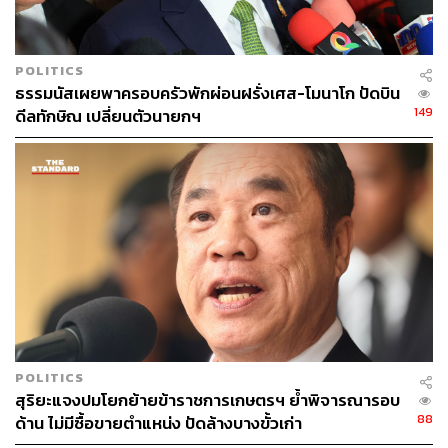
POLITICS
ธรรมนัสเผยพาครอบครัวพักผ่อนฝรั่งเศส-โมนาโก ปัดบิน
149
ดีลทักษิณ เปลี่ยนตัวนายกฯ
POLITICS
สุริยะแจงปมโยกย้ายข้าราชการเกษตรฯ ย้ำพิจารณารอบ
88
ด้าน ไม่มีซื้อขายตำแหน่ง ปัดล้างบางขั้วเก่า