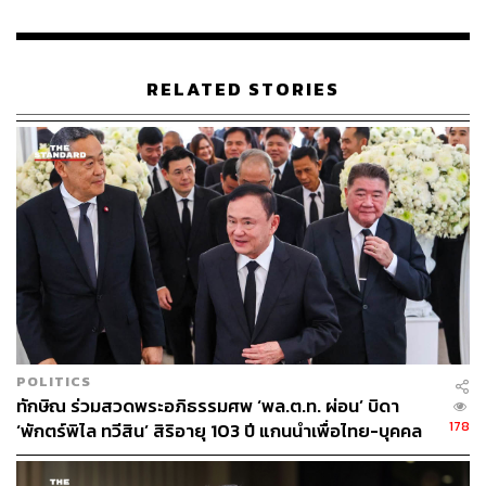
RELATED STORIES
POLITICS
ทักษิณ ร่วมสวดพระอภิธรรมศพ ‘พล.ต.ท. ผ่อน’ บิดา
178
‘พักตร์พิไล ทวีสิน’ สิริอายุ 103 ปี แกนนำเพื่อไทย-บุคคล
หลากวงการร่วมอาลัย