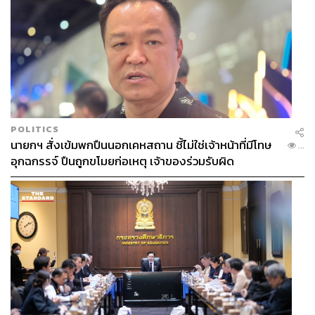
POLITICS
นายกฯ สั่งเข้มพกปืนนอกเคหสถาน ชี้ไม่ใช่เจ้าหน้าที่มีโทษ
...
อุกฉกรรจ์ ปืนถูกขโมยก่อเหตุ เจ้าของร่วมรับผิด