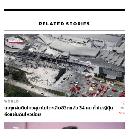
RELATED STORIES
WORLD
เหตุแผ่นดินไหวคุมาโมโตะเสียชีวิตแล้ว 34 คน ทำไมญี่ปุ่น
519
ถึงแผ่นดินไหวบ่อย