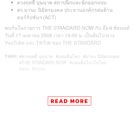
ดวงฤทธิ์ บุนนาค สถาปนิกและนักออกแบบ
ดร.มานะ นิมิตรมงคล ประธานองค์กรต่อต้าน
คอร์รัปชันฯ (ACT)
พบกันในรายการ
THE STANDARD NOW
กับ อ๊อฟ ชัยนนท์
วันที่ 17 เมษายน 2568 เวลา 18.00 น. เป็นต้นไป ทาง
YouTube และ TikTok ของ THE STANDARD
TAGS:
ดวงฤทธิ์ บุนนาค
แผ่นดินไหว
มานะ นิมิตรมงคล
THE STANDARD NOW
แผ่นดินไหวในไทย
สตง. ตึกถล่ม
READ MORE
107