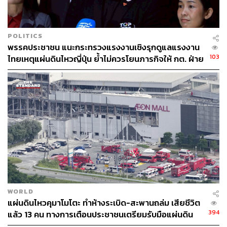
POLITICS
พรรคประชาชน แนะกระทรวงแรงงานเชิงรุกดูแลแรงงาน
103
ไทยเหตุแผ่นดินไหวญี่ปุ่น ย้ำไม่ควรโยนภารกิจให้ กต. ฝ่าย
เดียว
WORLD
แผ่นดินไหวคุมาโมโตะ ทำห้างระเบิด-สะพานถล่ม เสียชีวิต
394
แล้ว 13 คน ทางการเตือนประชาชนเตรียมรับมือแผ่นดิน
ไหวซ้ำ