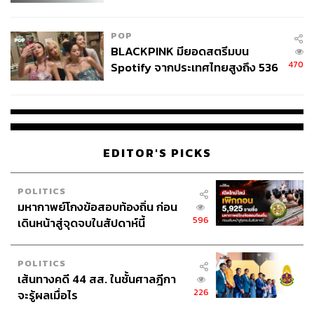
College Football
POP
BLACKPINK มียอดสตรีมบน
470
Spotify จากประเทศไทยสูงถึง 536
ล้านครั้ง ตลอด 10 ปีที่ผ่านมา
EDITOR'S PICKS
POLITICS
มหากาพย์โกงข้อสอบท้องถิ่น ก่อน
596
เดินหน้าสู่จุดจบในสัปดาห์นี้
POLITICS
เส้นทางคดี 44 สส. ในชั้นศาลฎีกา
226
จะรู้ผลเมื่อไร