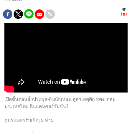
107
เปิดขั้นตอนฮั้วประมูล-กินเงินทอน สู่สาเหตุตึก สตง. ถล่ม
ประเทศไทย ดินแดนคอร์รัปชัน?
คุยกับแขกรับเชิญ 2 ท่าน