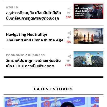
WORLD
สรุปภารกิจอนุทิน เยือนอินโดนีเซีย
550
ขับเคลื่อนการทูตเศรษฐกิจเชิงรุก
ประกาศหุ้นส่วนยุทธศาสตร์ไทย –
อินโดนีเซีย
Navigating Neutrality:
Thailand and China in the Age
186
of a New Global Order
ECONOMIC
/
BUSINESS
วิเคราะห์ปรากฏการณ์คนแห่ขอสิน
2.6K
เชื่อ CLICX อาจเป็นเพียงยอด
ภูเขาน้ำแข็ง ของปัญหาหนี้ครัว
เรือนไทยที่ถูกซุกไว้
LATEST STORIES