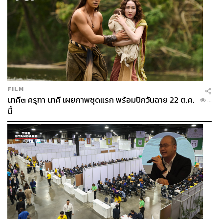
FILM
นาคี๓ ครุฑา นาคี เผยภาพชุดแรก พร้อมปักวันฉาย 22 ต.ค.
...
นี้