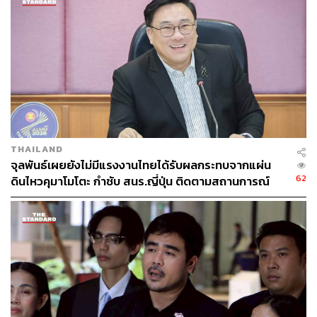
THAILAND
จุลพันธ์เผยยังไม่มีแรงงานไทยได้รับผลกระทบจากแผ่น
62
ดินไหวคุมาโมโตะ กำชับ สนร.ญี่ปุ่น ติดตามสถานการณ์
ใกล้ชิด