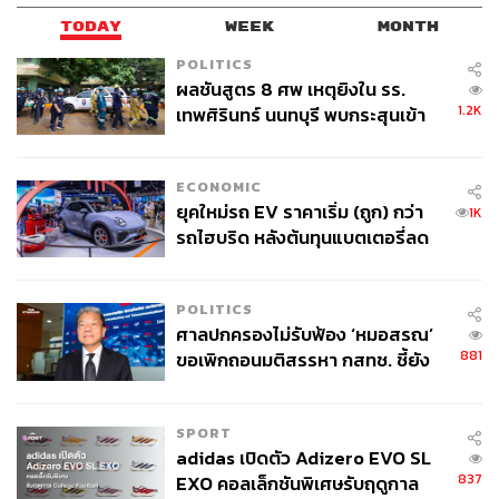
TODAY
WEEK
MONTH
POLITICS
ผลชันสูตร 8 ศพ เหตุยิงใน รร.
1.2K
เทพศิรินทร์ นนทบุรี พบกระสุนเข้า
จุดสำคัญ ‘ศีรษะ-หน้าอก’ ครูถูกยิง
4 นัด จากระยะไกล
ECONOMIC
ยุคใหม่รถ EV ราคาเริ่ม (ถูก) กว่า
1K
รถไฮบริด หลังต้นทุนแบตเตอรี่ลด
ลง - จีนแห่บุกตลาดเกิดใหม่
POLITICS
ศาลปกครองไม่รับฟ้อง ‘หมอสรณ’
881
ขอเพิกถอนมติสรรหา กสทช. ชี้ยัง
ไม่ใช่ผู้เดือดร้อนเสียหาย
SPORT
adidas เปิดตัว Adizero EVO SL
837
EXO คอลเล็กชันพิเศษรับฤดูกาล