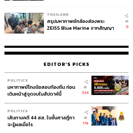
นัยทางการเมือง
THAILAND
สรุปมหากาพย์กล้องส่องพระ
0
ZEISS Blue Marine จากสัญญา
ผลิต 8.3 ล้าน สู่ข้อพิพาท ‘มา
เวลล์ฯ’ ฟ้อง ‘โทน บางแค’ ผิดนัด
จ่ายหนี้-แอบระบุแบรนด์
EDITOR'S PICKS
POLITICS
มหากาพย์โกงข้อสอบท้องถิ่น ก่อน
524
เดินหน้าสู่จุดจบในสัปดาห์นี้
POLITICS
เส้นทางคดี 44 สส. ในชั้นศาลฎีกา
176
จะรู้ผลเมื่อไร