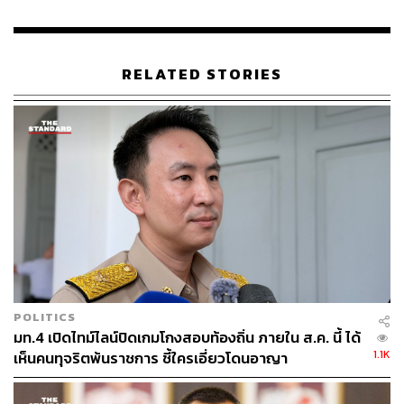
RELATED STORIES
POLITICS
มท.4 เปิดไทม์ไลน์ปิดเกมโกงสอบท้องถิ่น ภายใน ส.ค. นี้ ได้
1.1K
เห็นคนทุจริตพ้นราชการ ชี้ใครเอี่ยวโดนอาญา