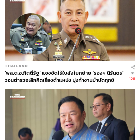
THAILAND
‘พล.ต.อ.กิตติ์รัฐ’ แจงชัดไร้ใบสั่งโยกย้าย ‘รองฯ นิรันดร’
128
วอนตำรวจเลิกคิดเรื่องตำแหน่ง มุ่งทำงานบำบัดทุกข์
บำรุงสุข