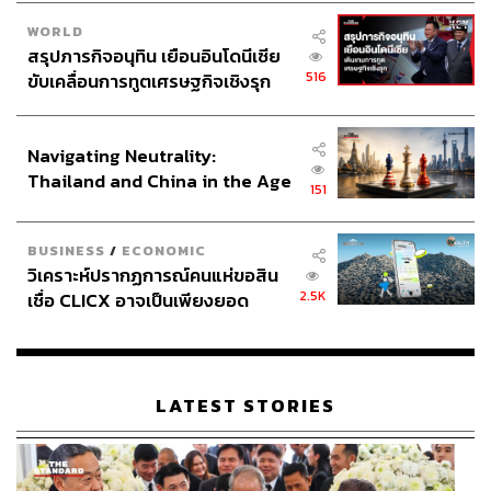
WORLD
สรุปภารกิจอนุทิน เยือนอินโดนีเซีย
516
ขับเคลื่อนการทูตเศรษฐกิจเชิงรุก
ประกาศหุ้นส่วนยุทธศาสตร์ไทย –
อินโดนีเซีย
Navigating Neutrality:
Thailand and China in the Age
151
of a New Global Order
BUSINESS
/
ECONOMIC
วิเคราะห์ปรากฏการณ์คนแห่ขอสิน
2.5K
เชื่อ CLICX อาจเป็นเพียงยอด
ภูเขาน้ำแข็ง ของปัญหาหนี้ครัว
เรือนไทยที่ถูกซุกไว้
LATEST STORIES