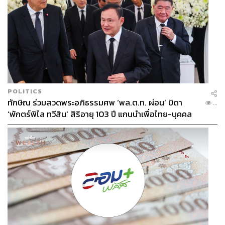
POLITICS
ทักษิณ ร่วมสวดพระอภิธรรมศพ ‘พล.ต.ท. ผ่อน’ บิดา
...
‘พักตร์พิไล ทวีสิน’ สิริอายุ 103 ปี แกนนำเพื่อไทย-บุคคล
หลากวงการร่วมอาลัย