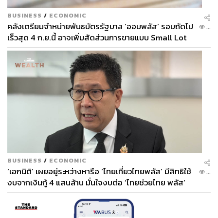
BUSINESS
/
ECONOMIC
คลังเตรียมจำหน่ายพันธบัตรรัฐบาล ‘ออมพลัส’ รอบถัดไป
...
เร็วสุด 4 ก.ย.นี้ อาจเพิ่มสัดส่วนการขายแบบ Small Lot
First มากขึ้น
BUSINESS
/
ECONOMIC
‘เอกนิติ’ เผยอยู่ระหว่างหารือ ‘ไทยเที่ยวไทยพลัส’ มีสิทธิใช้
...
งบจากเงินกู้ 4 แสนล้าน มั่นใจงบต่อ ‘ไทยช่วยไทย พลัส’
เฟส 2 มีเพียงพอ