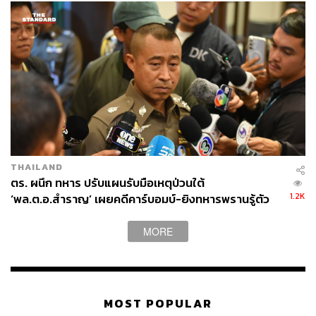
THAILAND
ตร. ผนึก ทหาร ปรับแผนรับมือเหตุป่วนใต้
1.2K
‘พล.ต.อ.สำราญ’ เผยคดีคาร์บอมบ์-ยิงทหารพรานรู้ตัว
กลุ่มก่อเหตุแล้ว
MORE
MOST POPULAR