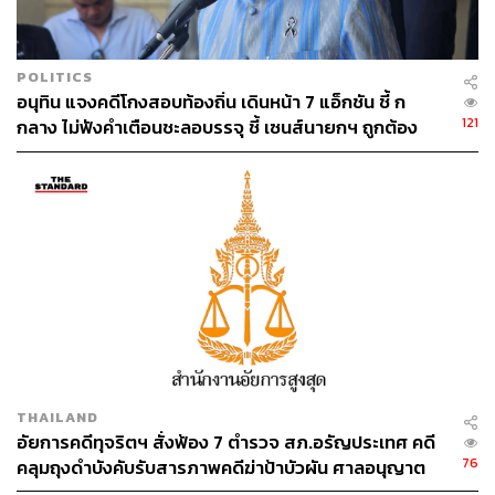
POLITICS
อนุทิน แจงคดีโกงสอบท้องถิ่น เดินหน้า 7 แอ็กชัน ชี้ ก
121
กลาง ไม่ฟังคำเตือนชะลอบรรจุ ชี้ เซนส์นายกฯ ถูกต้อง
THAILAND
อัยการคดีทุจริตฯ สั่งฟ้อง 7 ตำรวจ สภ.อรัญประเทศ คดี
76
คลุมถุงดำบังคับรับสารภาพคดีฆ่าป้าบัวผัน ศาลอนุญาต
ปล่อยตัวชั่วคราว นัดสอบ 17 ส.ค.นี้