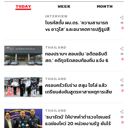
TODAY
WEEK
MONTH
INTERVIEW
ไขรหัสตั้ง ผบ.ตร. ‘ความสามารถ
0
vs อาวุโส’ และอนาคตการปฏิรูปสี
กากี กับ พล.ต.อ. เอก อังสนานนท์
THAILAND
กองปราบฯ สอบเข้ม ‘อดีตอธิบดี
0
สถ.’ คดีทุจริตสอบท้องถิ่น แจ้ง 6
ข้อหาหนัก จ่อชง ป.ป.ช. 12 ส.ค. นี้
THAILAND
ครอบครัวรับร่าง ฮลุน โซโล่ แล้ว
0
เตรียมส่งชันสูตรหาสาเหตุการเสีย
ชีวิต
THAILAND
‘ธนารัตน์’ ให้ปากคำตำรวจไซเบอร์
0
แฉช่องโหว่ 20 หน่วยงานรัฐ ยันไร้