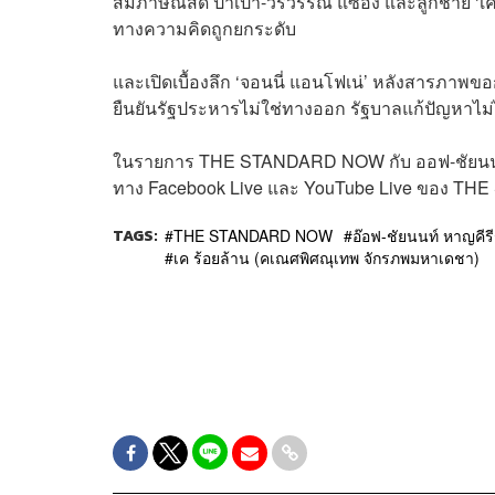
สัมภาษณ์สด ป้าเป้า-วรวรรณ แซ่อั้ง และลูกชาย ‘เค 
ทางความคิดถูกยกระดับ
และเปิดเบื้องลึก ‘จอนนี่ แอนโฟเน่’ หลังสารภาพ
ยืนยันรัฐประหารไม่ใช่ทางออก รัฐบาลแก้ปัญหาไม่ไ
ในรายการ THE STANDARD NOW กับ ออฟ-ชัยนนท์ ห
ทาง Facebook Live และ YouTube Live ของ T
TAGS:
THE STANDARD NOW
อ๊อฟ-ชัยนนท์ หาญคีรี
เค ร้อยล้าน (คเณศพิศณุเทพ จักรภพมหาเดชา)