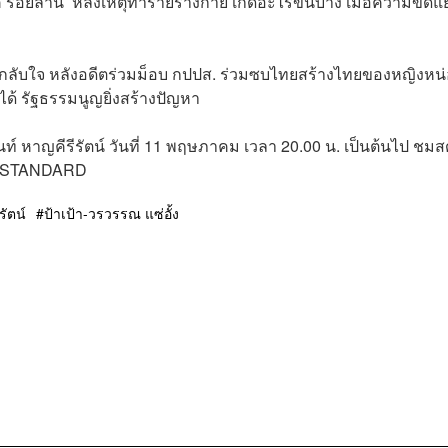
ร้อยล้าน’ หลังเหตุทำร้ายร่างกาย เกิดอะไรขึ้นบ้าง เมื่อความขัดแย
ขอกลับใจ หลังอดีตร่วมม็อบ กปปส. ร่วมซบไทยสร้างไทยของหญิงหน
ด้ รัฐธรรมนูญยิ่งสร้างปัญหา
าญคีรีรัตน์ วันที่ 11 พฤษภาคม เวลา 20.00 น. เป็นต้นไป ชมส
HE STANDARD
รัตน์
ป้าเป้า-วรวรรณ แซ่อั้ง