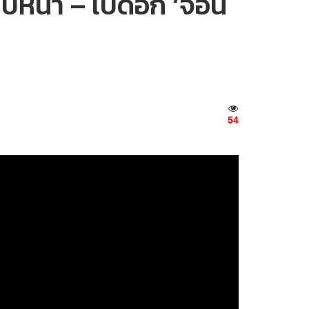
ตบหน้า – เปิดอก ‘จอน
54