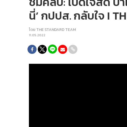
ชมคลิป: เปิดใจสด ป้า
นี่’ กปปส. กลับใจ 
โดย
THE STANDARD TEAM
11.05.2022