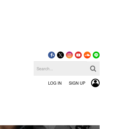
LOG IN
SIGN UP