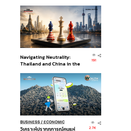
เศรษฐกิจเชิงรุก ประกาศหุ้น
ส่วนยุทธศาสตร์ไทย –
อินโดนีเซีย
Navigating Neutrality:
191
Thailand and China in the
Age of a New Global
Order
BUSINESS
/
ECONOMIC
2.7K
วิเคราะห์ปรากฏการณ์คนแห่