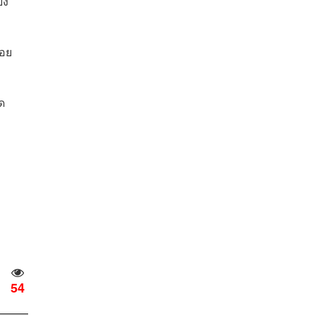
้ง
่อย
ด
54