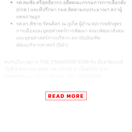
รศ.สมชัย ศรีสุทธิยากร อดีตคณะกรรมการการเลือกตั้ง
(กกต.) และที่ปรึกษา กมธ.ติดตามงบประมาณฯ สภาผู้
แทนราษฎร
รศ.ดร.พิชาย รัตนดิลก ณ ภูเก็ต ผู้อำนวยการหลักสูตร
การเมืองและยุทธศาสตร์การพัฒนา คณะพัฒนาสังคม
และยุทธศาสตร์การบริหาร สถาบันบัณฑิต
พัฒนบริหารศาสตร์ (นิด้า)
พบกันในรายการ
THE STANDARD NOW
กับ อ๊อฟ ชัยนนท์
วันที่ 8 ธันวาคม 2566 เวลา 20.00 น. เป็นต้นไป ทาง
Facebook และ YouTube ของ THE STANDARD
TAGS:
THE STANDARD NOW
อ๊อฟ-ชัยนนท์ หาญคีรีรัตน์
สมชัย ศรีสุทธิยากร
พรรคประชาธิปัตย์
READ MORE
พิชาย รัตนดิลก ณ ภูเก็ต
มาดามเดียร์-วทันยา บุนนาค
เฉลิมชัย ศรีอ่อน