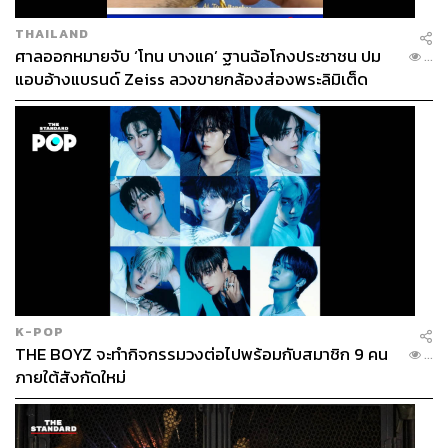
THAILAND
ศาลออกหมายจับ ‘โทน บางแค’ ฐานฉ้อโกงประชาชน ปม
...
แอบอ้างแบรนด์ Zeiss ลวงขายกล้องส่องพระลิมิเต็ด
K-POP
THE BOYZ จะทำกิจกรรมวงต่อไปพร้อมกับสมาชิก 9 คน
...
ภายใต้สังกัดใหม่