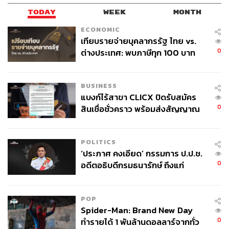
TODAY
WEEK
MONTH
ECONOMIC
เทียบรายจ่ายบุคลากรรัฐ ไทย vs.
0
ต่างประเทศ: พบภาษีทุก 100 บาท
ของคนไทยใช้ไปกับข้าราชการเฉียด
40 บาท
BUSINESS
แบงก์ไร้สาขา CLICX ปิดรับสมัคร
0
สินเชื่อชั่วคราว พร้อมส่งสัญญาณ
เตือนกลุ่มกู้เงินผิดวัตถุประสงค์-ให้
ข้อมูลเท็จ เตรียมดำเนินคดีเด็ดขาด
POLITICS
‘ประภาศ คงเอียด’ กรรมการ ป.ป.ช.
0
อดีตอธิบดีกรมธนารักษ์ ถึงแก่
อนิจกรรม
POP
Spider-Man: Brand New Day
0
ทำรายได้ 1 พันล้านดอลลาร์จากทั่ว