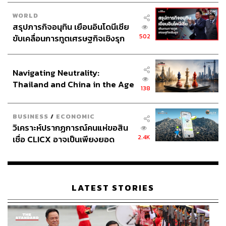
WORLD
สรุปภารกิจอนุทิน เยือนอินโดนีเซีย
502
ขับเคลื่อนการทูตเศรษฐกิจเชิงรุก
ประกาศหุ้นส่วนยุทธศาสตร์ไทย –
อินโดนีเซีย
Navigating Neutrality:
Thailand and China in the Age
138
of a New Global Order
BUSINESS
/
ECONOMIC
วิเคราะห์ปรากฏการณ์คนแห่ขอสิน
2.4K
เชื่อ CLICX อาจเป็นเพียงยอด
ภูเขาน้ำแข็ง ของปัญหาหนี้ครัว
เรือนไทยที่ถูกซุกไว้
LATEST STORIES