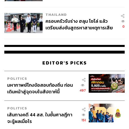
โลกภายใน 6 วัน
THAILAND
ครอบครัวรับร่าง ฮลุน โซโล่ แล้ว
0
เตรียมส่งชันสูตรหาสาเหตุการเสีย
ชีวิต
EDITOR'S PICKS
POLITICS
มหากาพย์โกงข้อสอบท้องถิ่น ก่อน
497
เดินหน้าสู่จุดจบในสัปดาห์นี้
POLITICS
เส้นทางคดี 44 สส. ในชั้นศาลฎีกา
151
จะรู้ผลเมื่อไร