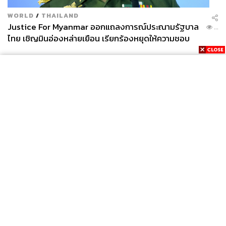
WORLD
/
THAILAND
Justice For Myanmar ออกแถลงการณ์ประณามรัฐบาล
...
ไทย เชิญมินอ่องหล่ายเยือน เรียกร้องหยุดให้ความชอบ
ธรรมรัฐบาลทหาร
News
Wealth
Pop
Podcast
Video
Now
Opinion
Careers
Events
Privacy
About
Contact
Policy
FOR
ADVERTISING
MEMBERSHIP