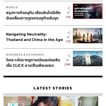
WORLD
สรุปภารกิจอนุทิน เยือนอินโดนีเซีย
541
ขับเคลื่อนการทูตเศรษฐกิจเชิงรุก
ประกาศหุ้นส่วนยุทธศาสตร์ไทย –
อินโดนีเซีย
Navigating Neutrality:
Thailand and China in the Age
170
of a New Global Order
BUSINESS
/
ECONOMIC
วิเคราะห์ปรากฏการณ์คนแห่ขอสิน
2.6K
เชื่อ CLICX อาจเป็นเพียงยอด
ภูเขาน้ำแข็ง ของปัญหาหนี้ครัว
เรือนไทยที่ถูกซุกไว้
LATEST STORIES