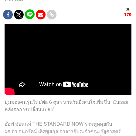
179
มุมมองคนรุ่นใหม่ต่อ 6 ตุลา นานวันยิ่งสนใจเพิ่มขึ้น ‘นับถอย
หลังรอการเปลี่ยนแปลง’
อ๊อฟ ชัยนนท์ THE STANDARD NOW ร่วมพูดคุยกับ
ผศ.ดร.กนกรัตน์ เลิศชูสกุล อาจารย์ประจำคณะรัฐศาสตร์