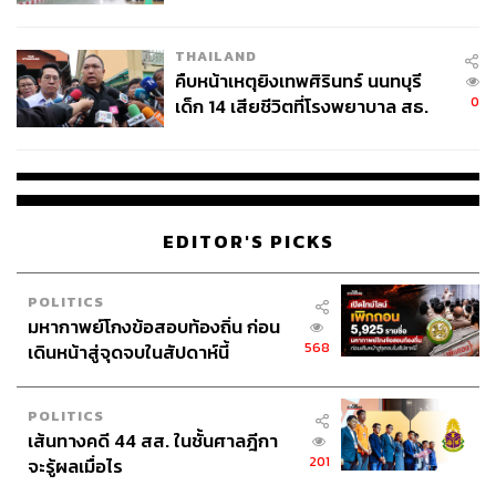
สอบปมขโมยปืนปู่ก่อเหตุ
THAILAND
คืบหน้าเหตุยิงเทพศิรินทร์ นนทบุรี
0
เด็ก 14 เสียชีวิตที่โรงพยาบาล สธ.
ยืนยันครูเสียชีวิต 5 ราย เจ็บ 22
ราย
EDITOR'S PICKS
POLITICS
มหากาพย์โกงข้อสอบท้องถิ่น ก่อน
568
เดินหน้าสู่จุดจบในสัปดาห์นี้
POLITICS
เส้นทางคดี 44 สส. ในชั้นศาลฎีกา
201
จะรู้ผลเมื่อไร