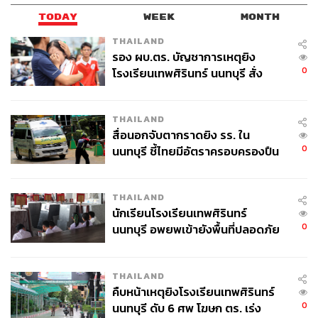
TODAY
WEEK
MONTH
THAILAND
รอง ผบ.ตร. บัญชาการเหตุยิง
0
โรงเรียนเทพศิรินทร์ นนทบุรี สั่ง
ค้นหา 2 รอบยืนยันไร้คนติดค้าง พบ
ศพปู่-ย่าที่บ้านพักผู้ก่อเหตุ
THAILAND
สื่อนอกจับตากราดยิง รร. ใน
0
นนทบุรี ชี้ไทยมีอัตราครอบครองปืน
สูงในระดับต้นของภูมิภาค
THAILAND
นักเรียนโรงเรียนเทพศิรินทร์
0
นนทบุรี อพยพเข้ายังพื้นที่ปลอดภัย
ชั่วคราว หลังเหตุใช้อาวุธปืนภายใน
โรงเรียนคลี่คลาย
THAILAND
คืบหน้าเหตุยิงโรงเรียนเทพศิรินทร์
0
นนทบุรี ดับ 6 ศพ โฆษก ตร. เร่ง