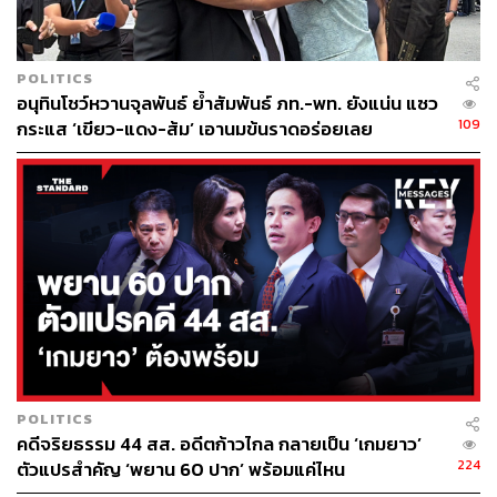
POLITICS
อนุทินโชว์หวานจุลพันธ์ ย้ำสัมพันธ์ ภท.-พท. ยังแน่น แซว
109
กระแส ‘เขียว-แดง-ส้ม’ เอานมข้นราดอร่อยเลย
POLITICS
คดีจริยธรรม 44 สส. อดีตก้าวไกล กลายเป็น ‘เกมยาว’
224
ตัวแปรสำคัญ ‘พยาน 60 ปาก’ พร้อมแค่ไหน