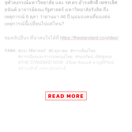
จุฬาลงกรณ์มหาวิทยาลัย และ รศ.ดร.ธำรงศักดิ์ เพชรเลิศ
อนันต์ อาจารย์คณะรัฐศาสตร์ มหาวิทยาลัยรังสิต ถึง
เหตุการณ์ 6 ตุลา ว่าผ่านมา 46 ปี มุมมองคนที่มองต่อ
เหตุการณ์นี้เปลี่ยนไปแค่ไหน?
ชมคลิปอื่นๆ ที่น่าสนใจได้ที่
https://thestandard.co/video/
TAGS:
ประวัติศาสตร์
6 ตุลาคม
การเมืองไทย
การเมืองและการปกครองไทย
กนกรัตน์ เลิศชูสกุล
THE STANDARD NOW
อ๊อฟ-ชัยนนท์ หาญคีรีรัตน์
ธำรงศักดิ์ เพชรเลิศอนันต์
READ MORE
180