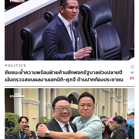
POLITICS
ชัยชนะย้ำความพร้อมฝ่ายค้านซักฟอกรัฐบาลช่วงปลายปี
85
เน้นตรวจสอบผลงานเอกนิติ-ศุภจี ด้านปากท้องประชาชน