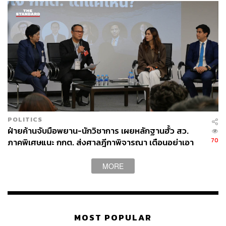
POLITICS
ฝ่ายค้านจับมือพยาน-นักวิชาการ เผยหลักฐานฮั้ว สว.
70
ภาคพิเศษแนะ กกต. ส่งศาลฎีกาพิจารณา เตือนอย่าเอา
ตัวเป็นตู้รับกระสุนแทน
MORE
MOST POPULAR