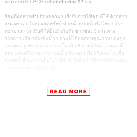
เข้าระบบ RT-PCR กลับยืนยันเพียง 92 ราย
ร้อนถึงหลายฝ่ายต้องออกมาแย้งกับการใช้ชุด ATK ดังกล่าว
เช่น ดร.เอกวัฒน์ ผสมทรัพย์ หัวหน้าหน่วยไวรัสวิทยา โรง
พยาบาลรามาธิบดี ได้ยืนยันกับทีมข่าวช่อง 3 ผ่านทาง
รายการ
เรื่องเด่นเย็นนี้
ว่า ตามที่ได้ทดสอบคุณภาพของชุด
ตรวจเลอปู พบว่าผลบวกลวงไม่เกิน 5 เปอร์เซ็นต์ ส่วนผลที่
สสจ.นครศรีธรรมราช ระบุนั้น จึงมองว่าไม่จริงและไม่เชื่อ
มั่นผลนี้ ซึ่งมองว่าเป็นไปไม่ได้ ทั้งนี้เห็นว่าวิธีการใช้งานและ
อ่านค่าถูกต้องหรือผิดวิธี
ด้าน นพ.สุรโชค ต่างวิวัฒน์ รองเลขาธิการ อย. ก็กล่าวยืนยัน
กับสำนักข่าว ThaiPBS ว่า ชุดตรวจ ATK ยี่ห้อเลอปูมี
READ MORE
มาตรฐานรับรองจาก อย. ทั้งยังมีการตรวจสอบแล้ว
ความคลาดเคลื่อนอาจมาจากการเก็บรักษาในที่อุณหภูมิหรือ
ความชื้นสูง หรือใช้ชุดตรวจผิดวิธี
เช่นเดียวกับ สปสช. ที่ยังยืนยันสนับสนุนการใช้งาน ATK เลอปู
ให้กับร้านค้าอีก 250,000 ชิ้นต่อไป