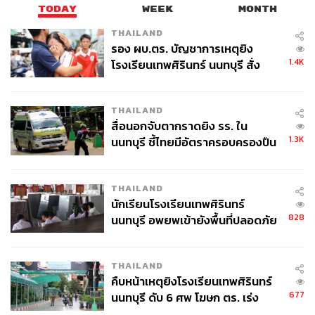
TODAY
WEEK
MONTH
THAILAND
รอง ผบ.ตร. บัญชาการเหตุยิง
1.4K
โรงเรียนเทพศิรินทร์ นนทบุรี สั่ง
ค้นหา 2 รอบยืนยันไร้คนติดค้าง พบ
ศพปู่-ย่าที่บ้านพักผู้ก่อเหตุ
THAILAND
สื่อนอกจับตากราดยิง รร. ใน
1.3K
นนทบุรี ชี้ไทยมีอัตราครอบครองปืน
สูงในระดับต้นของภูมิภาค
THAILAND
นักเรียนโรงเรียนเทพศิรินทร์
828
นนทบุรี อพยพเข้ายังพื้นที่ปลอดภัย
ชั่วคราว หลังเหตุใช้อาวุธปืนภายใน
โรงเรียนคลี่คลาย
THAILAND
คืบหน้าเหตุยิงโรงเรียนเทพศิรินทร์
677
นนทบุรี ดับ 6 ศพ โฆษก ตร. เร่ง
สอบปมขโมยปืนปู่ก่อเหตุ