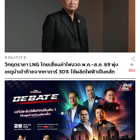
POLITICS
วิกฤตราคา LNG ไทยเสี่ยงค่าไฟงวด พ.ค.-ส.ค. 69 พุ่ง
302
เหตุนำเข้าก๊าซจากกาตาร์ 30% ใช้ผลิตไฟฟ้าเป็นหลัก