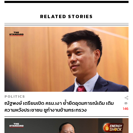
ABOUT THE AUTHOR
RELATED STORIES
THE STANDARD TEAM
กองบรรณาธิการ THE STANDARD
POLITICS
ณัฐพงษ์ เตรียมเปิด ครม.เงา ย้ำยึดอุดมการณ์เดิม เติม
146
ความหวังประชาชน ชูทำงานข้ามกระทรวง