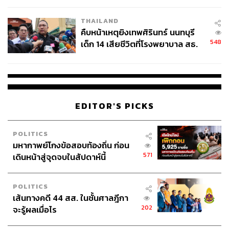
THAILAND
คืบหน้าเหตุยิงเทพศิรินทร์ นนทบุรี
548
เด็ก 14 เสียชีวิตที่โรงพยาบาล สธ.
ยืนยันครูเสียชีวิต 5 ราย เจ็บ 22
ราย
EDITOR'S PICKS
POLITICS
มหากาพย์โกงข้อสอบท้องถิ่น ก่อน
571
เดินหน้าสู่จุดจบในสัปดาห์นี้
POLITICS
เส้นทางคดี 44 สส. ในชั้นศาลฎีกา
202
จะรู้ผลเมื่อไร