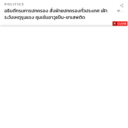
POLITICS
อธิบดีกรมการปกครอง สั่งฝ่ายปกครองทั่วประเทศ เฝ้า
...
ระวังเหตุรุนแรง คุมเข้มอาวุธปืน-ยาเสพติด
News
Wealth
Pop
Podcast
Video
Now
Opinion
Careers
Events
Privacy
About
Contact
Policy
FOR
ADVERTISING
MEMBERSHIP