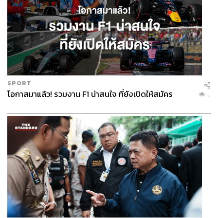
SPORT
โอกาสมาแล้ว! รวมงาน F1 น่าสนใจ ที่ยังเปิดให้สมัคร
...