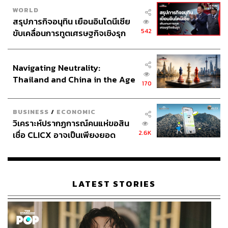
WORLD
สรุปภารกิจอนุทิน เยือนอินโดนีเซีย
542
ขับเคลื่อนการทูตเศรษฐกิจเชิงรุก
ประกาศหุ้นส่วนยุทธศาสตร์ไทย –
อินโดนีเซีย
Navigating Neutrality:
Thailand and China in the Age
170
of a New Global Order
BUSINESS
/
ECONOMIC
วิเคราะห์ปรากฏการณ์คนแห่ขอสิน
2.6K
เชื่อ CLICX อาจเป็นเพียงยอด
ภูเขาน้ำแข็ง ของปัญหาหนี้ครัว
เรือนไทยที่ถูกซุกไว้
LATEST STORIES