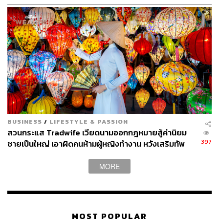
BUSINESS
/
LIFESTYLE & PASSION
สวนกระแส Tradwife เวียดนามออกกฎหมายสู้ค่านิยม
397
ชายเป็นใหญ่ เอาผิดคนห้ามผู้หญิงทำงาน หวังเสริมทัพ
ภาคการผลิตระยะยาว
MORE
MOST POPULAR