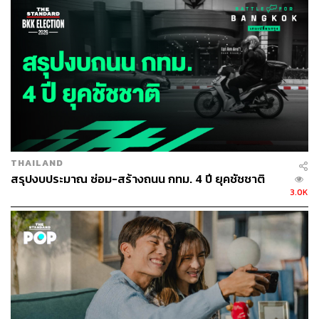
THAILAND
สรุปงบประมาณ ซ่อม-สร้างถนน กทม. 4 ปี ยุคชัชชาติ
3.0K