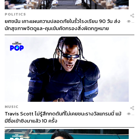
POLITICS
ยศชนัน เคาะแผนความปลอดภัยในรั้วโรงเรียน 90 วัน ส่ง
...
นักสุขภาพจิตดูแล-คุมเข้มคัดกรองสิ่งผิดกฎหมาย
MUSIC
Travis Scott ไม่รู้สึกกดดันที่ไม่เคยชนะรางวัลแกรมมี่ แม้
...
มีชื่อเข้าชิงมาแล้ว 10 ครั้ง