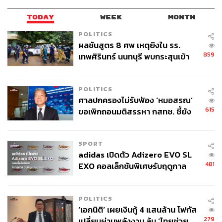
TODAY
WEEK
MONTH
POLITICS
ผลชันสูตร 8 ศพ เหตุยิงใน รร.
859
เทพศิรินทร์ นนทบุรี พบกระสุนเข้า
จุดสำคัญ ‘ศีรษะ-หน้าอก’ ครูถูกยิง
4 นัด จากระยะไกล
POLITICS
ศาลปกครองไม่รับฟ้อง ‘หมอสรณ’
615
ขอเพิกถอนมติสรรหา กสทช. ชี้ยัง
ไม่ใช่ผู้เดือดร้อนเสียหาย
SPORT
adidas เปิดตัว Adizero EVO SL
481
EXO คอลเล็กชันพิเศษรับฤดูกาล
College Football
POLITICS
‘เอกนิติ’ เผยเงินกู้ 4 แสนล้าน โฟกัส
279
เปลี่ยนผ่านพลังงาน ลุ้น ‘ไทยช่วย