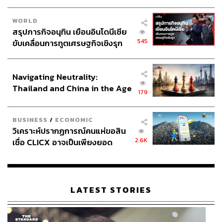
WORLD
สรุปภารกิจอนุทิน เยือนอินโดนีเซีย
545
ขับเคลื่อนการทูตเศรษฐกิจเชิงรุก
ประกาศหุ้นส่วนยุทธศาสตร์ไทย –
อินโดนีเซีย
Navigating Neutrality:
Thailand and China in the Age
179
of a New Global Order
BUSINESS
/
ECONOMIC
วิเคราะห์ปรากฏการณ์คนแห่ขอสิน
2.6K
เชื่อ CLICX อาจเป็นเพียงยอด
ภูเขาน้ำแข็ง ของปัญหาหนี้ครัว
เรือนไทยที่ถูกซุกไว้
LATEST STORIES