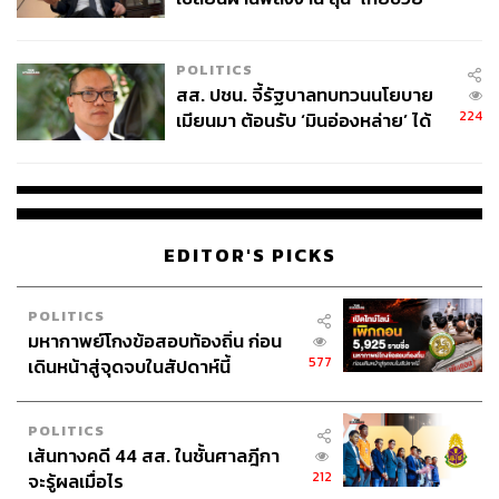
ไทยพลัส’ เฟส 2 รอประเมินความ
เหมาะสม
POLITICS
สส. ปชน. จี้รัฐบาลทบทวนนโยบาย
224
เมียนมา ต้อนรับ ‘มินอ่องหล่าย’ ได้
แค่สัญญาว่างเปล่า
EDITOR'S PICKS
POLITICS
มหากาพย์โกงข้อสอบท้องถิ่น ก่อน
577
เดินหน้าสู่จุดจบในสัปดาห์นี้
POLITICS
เส้นทางคดี 44 สส. ในชั้นศาลฎีกา
212
จะรู้ผลเมื่อไร