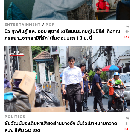
ENTERTAINMENT
/
POP
มิว ศุภศิษฏ์ และ ออม สุชาร์ เตรียมประกบคู่ในซีรีส์ ‘ถึงคุณ
137
ภรรยา…จากสามีที่รัก’ เริ่มตอนแรก 1 มิ.ย. นี้
POLITICS
ชัยวัฒน์ประเดิมหาเสียงย่านบางรัก มั่นใจเป้าหมายกวาด
166
ส.ก. สีส้ม 50 เขต