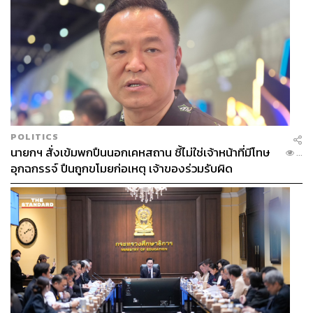
POLITICS
นายกฯ สั่งเข้มพกปืนนอกเคหสถาน ชี้ไม่ใช่เจ้าหน้าที่มีโทษ
...
อุกฉกรรจ์ ปืนถูกขโมยก่อเหตุ เจ้าของร่วมรับผิด