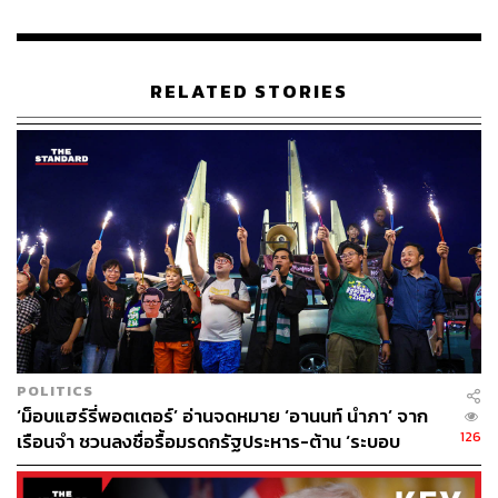
RELATED STORIES
POLITICS
‘ม็อบแฮร์รี่พอตเตอร์’ อ่านจดหมาย ‘อานนท์ นำภา’ จาก
126
เรือนจำ ชวนลงชื่อรื้อมรดกรัฐประหาร-ต้าน ‘ระบอบ
สีน้ำเงิน’