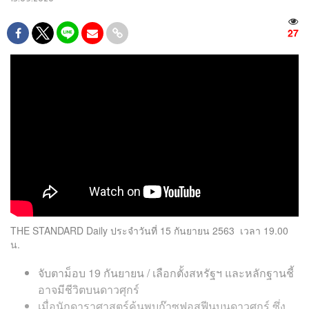
27
THE STANDARD Daily ประจำวันที่ 15 กันยายน 2563 เวลา 19.00
น.
จับตาม็อบ 19 กันยายน / เลือกตั้งสหรัฐฯ และหลักฐานชี้
อาจมีชีวิตบนดาวศุกร์
เมื่อนักดาราศาสตร์ค้นพบก๊าซฟอสฟีนบนดาวศุกร์ ซึ่ง