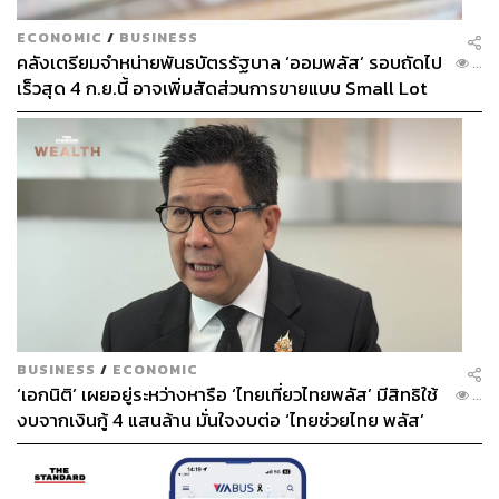
ECONOMIC
/
BUSINESS
คลังเตรียมจำหน่ายพันธบัตรรัฐบาล ‘ออมพลัส’ รอบถัดไป
...
เร็วสุด 4 ก.ย.นี้ อาจเพิ่มสัดส่วนการขายแบบ Small Lot
First มากขึ้น
BUSINESS
/
ECONOMIC
‘เอกนิติ’ เผยอยู่ระหว่างหารือ ‘ไทยเที่ยวไทยพลัส’ มีสิทธิใช้
...
งบจากเงินกู้ 4 แสนล้าน มั่นใจงบต่อ ‘ไทยช่วยไทย พลัส’
เฟส 2 มีเพียงพอ