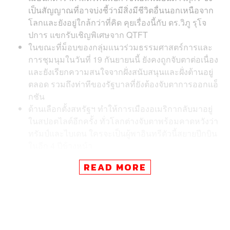
เป็นสัญญาณที่อาจบ่งชี้ว่ามีสิ่งมีชีวิตอื่นนอกเหนือจาก
โลกและยังอยู่ใกล้กว่าที่คิด คุยเรื่องนี้กับ ดร.วิภู รุโจ
ปการ แขกรับเชิญพิเศษจาก QTFT
ในขณะที่ม็อบของกลุ่มแนวร่วมธรรมศาสตร์การและ
การชุมนุมในวันที่ 19 กันยายนนี้ ยังคงถูกจับตาต่อเนื่อง
และยังเรียกความสนใจจากฝั่งสนับสนุนและฝั่งต้านอยู่
ตลอด รวมถึงท่าทีของรัฐบาลที่ยังต้องจับตาการออกแอ็
กชัน
ด้านเลือกตั้งสหรัฐฯ ทำให้การเมืองอเมริกากลับมาอยู่
ในสปอตไลต์อีกครั้ง ทั่วโลกต่างจับตาพร้อมคาดหวังว่า
ทรัมป์และไบเดน ใครจะเป็นผู้พาอินทรีตัวนี้สยายปีกบิน
ในอีก 4 ปีข้างหน้า
READ MORE
สามารถติดตาม THE STANDARD Daily ได้เป็นประจำทุกวัน
จันทร์-พฤหัส เวลา 19.00 น. เป็นต้นไป ที่
Facebook Liv
e
และ
Youtube Live
ของ thestandardth
TAGS:
US Election 2020
THE STANDARD Daily