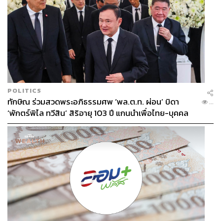
POLITICS
ทักษิณ ร่วมสวดพระอภิธรรมศพ ‘พล.ต.ท. ผ่อน’ บิดา
...
‘พักตร์พิไล ทวีสิน’ สิริอายุ 103 ปี แกนนำเพื่อไทย-บุคคล
หลากวงการร่วมอาลัย