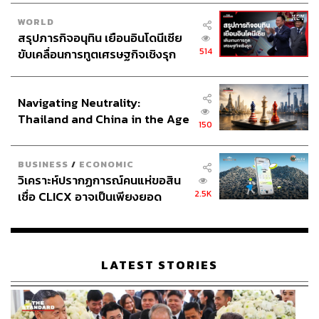
WORLD
สรุปภารกิจอนุทิน เยือนอินโดนีเซีย
514
ขับเคลื่อนการทูตเศรษฐกิจเชิงรุก
ประกาศหุ้นส่วนยุทธศาสตร์ไทย –
อินโดนีเซีย
Navigating Neutrality:
Thailand and China in the Age
150
of a New Global Order
BUSINESS
/
ECONOMIC
วิเคราะห์ปรากฏการณ์คนแห่ขอสิน
2.5K
เชื่อ CLICX อาจเป็นเพียงยอด
ภูเขาน้ำแข็ง ของปัญหาหนี้ครัว
เรือนไทยที่ถูกซุกไว้
LATEST STORIES