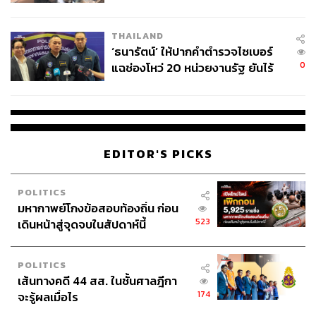
ผลิต 8.3 ล้าน สู่ข้อพิพาท ‘มา
เวลล์ฯ’ ฟ้อง ‘โทน บางแค’ ผิดนัด
THAILAND
จ่ายหนี้-แอบระบุแบรนด์
‘ธนารัตน์’ ให้ปากคำตำรวจไซเบอร์
0
แฉช่องโหว่ 20 หน่วยงานรัฐ ยันไร้
นัยทางการเมือง
EDITOR'S PICKS
POLITICS
มหากาพย์โกงข้อสอบท้องถิ่น ก่อน
523
เดินหน้าสู่จุดจบในสัปดาห์นี้
POLITICS
เส้นทางคดี 44 สส. ในชั้นศาลฎีกา
174
จะรู้ผลเมื่อไร