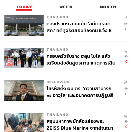
TODAY
WEEK
MONTH
THAILAND
กองปราบฯ สอบเข้ม ‘อดีตอธิบดี
0
สถ.’ คดีทุจริตสอบท้องถิ่น แจ้ง 6
ข้อหาหนัก จ่อชง ป.ป.ช. 12 ส.ค. นี้
THAILAND
ครอบครัวรับร่าง ฮลุน โซโล่ แล้ว
0
เตรียมส่งชันสูตรหาสาเหตุการเสีย
ชีวิต
INTERVIEW
ไขรหัสตั้ง ผบ.ตร. ‘ความสามารถ
0
vs อาวุโส’ และอนาคตการปฏิรูปสี
กากี กับ พล.ต.อ. เอก อังสนานนท์
THAILAND
สรุปมหากาพย์กล้องส่องพระ
0
ZEISS Blue Marine จากสัญญา