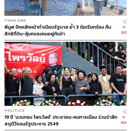
THAILAND
พีมูฟ ปักหลักหน้าทำเนียบรัฐบาล ย้ำ 3 ข้อเรียกร้อง คืน
182
สิทธิที่ดิน-คุ้มครองคนอยู่กับป่า
POLITICS
19 ปี ‘นวมทอง ไพรวัลย์’ ประชาชน-คนการเมือง ร่วมรำลึก
166
สดุดีวีรชนรัฐประหาร 2549