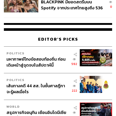
BLACKPINK มียอดสตรีมบน
0
Spotify จากประเทศไทยสูงถึง 536
ล้านครั้ง ตลอด 10 ปีที่ผ่านมา
EDITOR'S PICKS
POLITICS
มหากาพย์โกงข้อสอบท้องถิ่น ก่อน
592
เดินหน้าสู่จุดจบในสัปดาห์นี้
POLITICS
เส้นทางคดี 44 สส. ในชั้นศาลฎีกา
222
จะรู้ผลเมื่อไร
WORLD
สรุปภารกิจอนุทิน เยือนอินโดนีเซีย