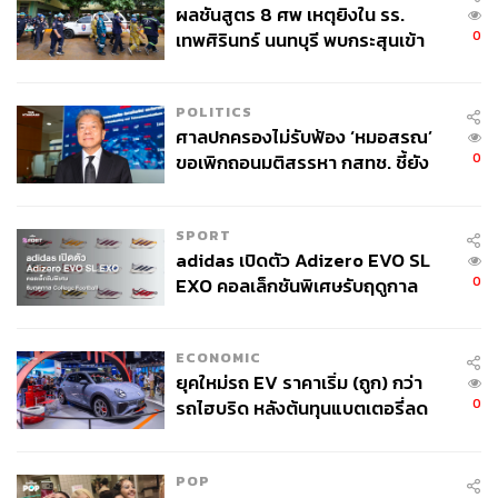
ผลชันสูตร 8 ศพ เหตุยิงใน รร.
0
เทพศิรินทร์ นนทบุรี พบกระสุนเข้า
จุดสำคัญ ‘ศีรษะ-หน้าอก’ ครูถูกยิง
4 นัด จากระยะไกล
POLITICS
ศาลปกครองไม่รับฟ้อง ‘หมอสรณ’
0
ขอเพิกถอนมติสรรหา กสทช. ชี้ยัง
ไม่ใช่ผู้เดือดร้อนเสียหาย
SPORT
adidas เปิดตัว Adizero EVO SL
0
EXO คอลเล็กชันพิเศษรับฤดูกาล
College Football
ECONOMIC
ยุคใหม่รถ EV ราคาเริ่ม (ถูก) กว่า
0
รถไฮบริด หลังต้นทุนแบตเตอรี่ลด
ลง - จีนแห่บุกตลาดเกิดใหม่
POP