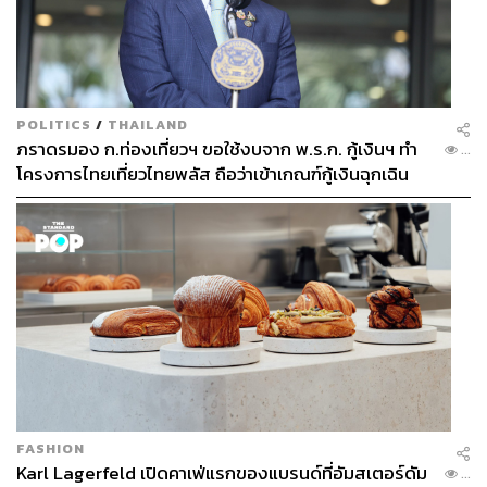
POLITICS
/
THAILAND
ภราดรมอง ก.ท่องเที่ยวฯ ขอใช้งบจาก พ.ร.ก. กู้เงินฯ ทำ
...
โครงการไทยเที่ยวไทยพลัส ถือว่าเข้าเกณฑ์กู้เงินฉุกเฉิน
FASHION
Karl Lagerfeld เปิดคาเฟ่แรกของแบรนด์ที่อัมสเตอร์ดัม
...