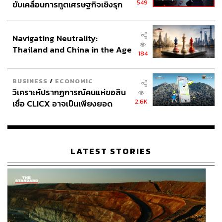
549
ขับเคลื่อนการทูตเศรษฐกิจเชิงรุก
ประกาศหุ้นส่วนยุทธศาสตร์ไทย –
อินโดนีเซีย
Navigating Neutrality:
Thailand and China in the Age
184
of a New Global Order
BUSINESS
/
ECONOMIC
วิเคราะห์ปรากฏการณ์คนแห่ขอสิน
2.6K
เชื่อ CLICX อาจเป็นเพียงยอด
ภูเขาน้ำแข็ง ของปัญหาหนี้ครัว
เรือนไทยที่ถูกซุกไว้
LATEST STORIES