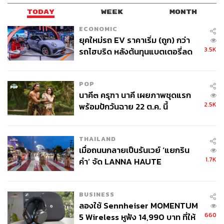
TODAY
WEEK
MONTH
ECONOMIC
ยุคใหม่รถ EV ราคาเริ่ม (ถูก) กว่า
3.5K
รถไฮบริด หลังต้นทุนแบตเตอรี่ลด
ลง - จีนแห่บุกตลาดเกิดใหม่
POP
นาคี๓ ครุฑา นาคี เผยภาพชุดแรก
2.5K
พร้อมปักวันฉาย 22 ต.ค. นี้
THAILAND
เมื่อถนนกลายเป็นรันเวย์ ‘แยกริน
1.7K
คำ’ จัด LANNA HAUTE
COUTURE กลางสายฝน
BUSINESS
ลองใช้ Sennheiser MOMENTUM
660
5 Wireless หูฟัง 14,990 บาท ที่ให้