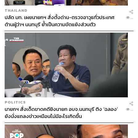
THAILAND
ปลัด มท. เผยนายกฯ สั่งตั้งด่าน-ตรวจอาวุธทั่วประเทศ
...
ด้านผู้ว่าฯ นนทบุรี ย้ำเป็นความขัดแย้งส่วนตัว
POLITICS
นายกฯ สั่งเด็ดขาดคดียิงนายก อบจ.นนทบุรี ติง ‘ฉลอง’
...
ยังนั่งแถลงข่าวเหมือนไม่มีอะไรเกิดขึ้น