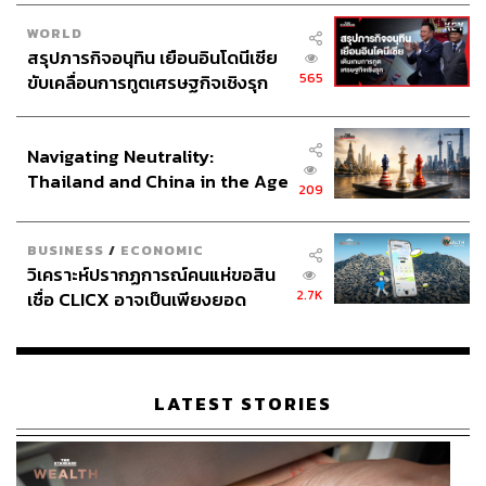
WORLD
สรุปภารกิจอนุทิน เยือนอินโดนีเซีย
565
ขับเคลื่อนการทูตเศรษฐกิจเชิงรุก
ประกาศหุ้นส่วนยุทธศาสตร์ไทย –
อินโดนีเซีย
Navigating Neutrality:
Thailand and China in the Age
209
of a New Global Order
BUSINESS
/
ECONOMIC
วิเคราะห์ปรากฏการณ์คนแห่ขอสิน
2.7K
เชื่อ CLICX อาจเป็นเพียงยอด
ภูเขาน้ำแข็ง ของปัญหาหนี้ครัว
เรือนไทยที่ถูกซุกไว้
LATEST STORIES