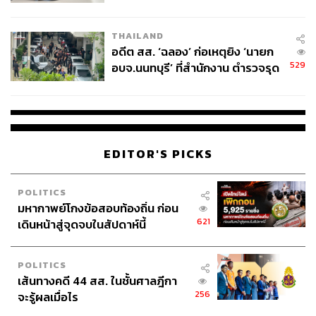
ผู้ใช้ถอดเปลี่ยนแบตเองได้ ก่อนกฎ
EU บังคับปีหน้า
THAILAND
อดีต สส. ‘ฉลอง’ ก่อเหตุยิง ‘นายก
529
อบจ.นนทบุรี’ ที่สำนักงาน ตำรวจรุด
ลงพื้นที่
EDITOR'S PICKS
POLITICS
มหากาพย์โกงข้อสอบท้องถิ่น ก่อน
621
เดินหน้าสู่จุดจบในสัปดาห์นี้
POLITICS
เส้นทางคดี 44 สส. ในชั้นศาลฎีกา
256
จะรู้ผลเมื่อไร