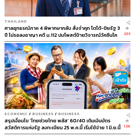
THAILAND
​ศาลอุทธรณ์ภาค 4 พิพากษากลับ สั่งจำคุก โตโต้-ปิยรัฐ 3
203
ปี ไม่รอลงอาญา คดี ม.112 ปมโพสต์ป้ายวิจารณ์วัคซีนโค
วิด-19
ECONOMIC
/
BUSINESS
/
BUSINESS
สรุปเงื่อนไข ‘ไทยช่วยไทย พลัส’ 60/40 เติมเงินบัตร
1.5K
สวัสดิการแห่งรัฐ ลงทะเบียน 25 พ.ค.นี้ เริ่มใช้จ่าย 1 มิ.ย.นี้