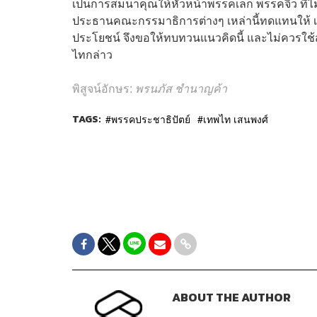
เป็นการสมนาคุณให้หัวหน้าพรรคเล็ก พรรคจิ๋ว ที่
ประธานคณะกรรมาธิการต่างๆ เหล่านี้ทดแทนให้ 
ประโยชน์ จึงขอให้ทบทวนแนวคิดนี้ และไม่ควรใช้ส
ไทกล่าว
พิสูจน์อักษร:
พรนภัส ชำนาญค้า
TAGS:
พรรคประชาธิปัตย์
เทพไท เสนพงศ์
ABOUT THE AUTHOR