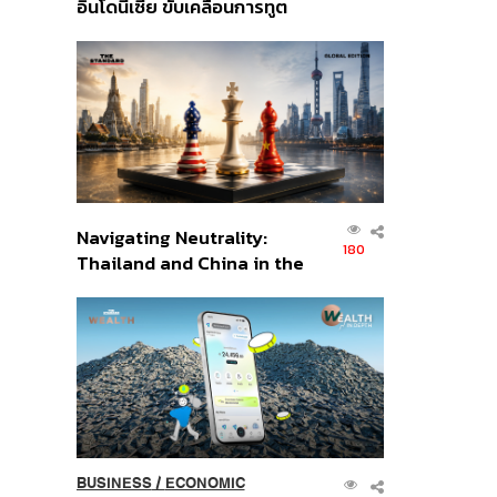
อินโดนีเซีย ขับเคลื่อนการทูต
เศรษฐกิจเชิงรุก ประกาศหุ้น
ส่วนยุทธศาสตร์ไทย –
อินโดนีเซีย
Navigating Neutrality:
180
Thailand and China in the
Age of a New Global
Order
BUSINESS
/
ECONOMIC