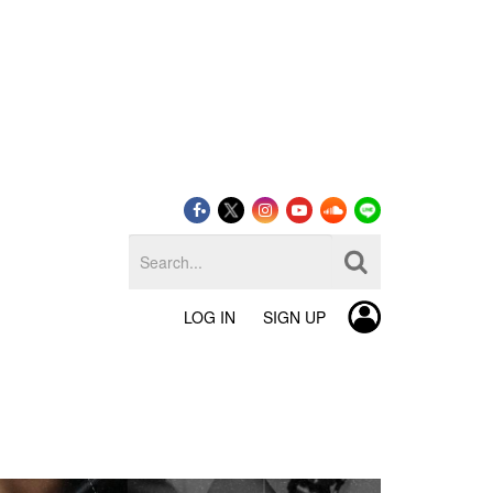
LOG IN
SIGN UP