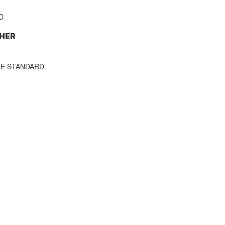
D
HER
THE STANDARD