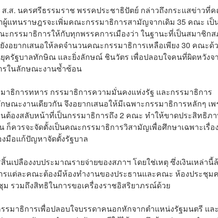
พงศ์ ส.ส. นครศรีธรรมราช พรรคประชาธิปัตย์ กล่าวถึงกระแสข่าวที่
าผู้แทนราษฎรจะเพิ่มคณะกรรมาธิการสามัญจากเดิม 35 คณะ เป็น
ณะกรรมาธิการให้กับทุกพรรคการเมืองว่า ในฐานะที่เป็นสมาชิกสภ
ตัวยังอยากเสนอให้ลดจำนวนคณะกรรมาธิการเหลือเพียง 30 คณะด้ว
รัฐบาลทักษิณ และยิ่งลักษณ์ ชินวัตร เพื่อปลอบใจคนที่ผิดหวังจ
การในลักษณะงานซ้ำซ้อน
มาธิการทหาร กรรมาธิการความมั่นคงแห่งรัฐ และกรรมาธิการ
และลักษณะงานเดียวกัน จึงอยากเสนอให้มีเฉพาะกรรมาธิการหลักๆ เ
นต้องสลับหน้าที่เป็นกรรมาธิการถึง 2 คณะ ทำให้ขาดประสิทธิภ
น ก็ควรจะจัดตั้งเป็นคณะกรรมาธิการวิสามัญเพื่อศึกษาเฉพาะเรื่อ
่องมือแก้ปัญหาจัดตั้งรัฐบาล
้นเปลืองงบประมาณรายจ่ายของสภาฯ โดยใช่เหตุ ซึ่งเงินเหล่านี้ล
การแต่ละคณะต้องมีห้องทำงานของประธานและคณะ ห้องประชุ
ะชุม รวมถึงสิทธิในการขอเครื่องราชอิสริยาภรณ์ด้วย
คณะกรรมาธิการเพื่อปลอบใจบรรดาคนอกหักจากตำแหน่งรัฐมนตรี แล