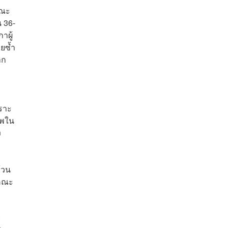
คณะ
 36-
าผู้
ยซ้ำ
าก
พราะ
าพใน
ง
้วน
มคณะ
ะ