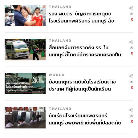
ดังกล่าวไปแล้ว
THAILAND
รอง ผบ.ตร. บัญชาการเหตุยิง
วันที่ตำรวจบุกค้นบ้านของยูยองชอล มีการพบสมุดวาดภาพ
0
โรงเรียนเทพศิรินทร์ นนทบุรี สั่ง
การ์ตูนที่บ่งบอกว่าเขารู้ดีว่าตัวเองมีสองบุคลิก คือด้านอ่อน
ค้นหา 2 รอบยืนยันไร้คนติดค้าง พบ
โยน กับด้านปีศาจเมื่อได้ก่อเหตุ หลายภาพในนั้นเป็นมือ
ศพปู่-ย่าที่บ้านพักผู้ก่อเหตุ
อาชีพมาก จนตำรวจคนหนึ่งบอกว่า ถ้าเขาโตมาในสภาพ
THAILAND
แวดล้อมที่ดีกว่านี้ก็อาจจะกลายเป็นศิลปินก็ได้
สื่อนอกจับตากราดยิง รร. ใน
0
นนทบุรี ชี้ไทยมีอัตราครอบครองปืน
สูงในระดับต้นของภูมิภาค
WORLD
ย้อนเหตุกราดยิงในโรงเรียนต่าง
0
ประเทศ ที่ผู้ก่อเหตุเป็นนักเรียน
THAILAND
นักเรียนโรงเรียนเทพศิรินทร์
แน่นอนว่าการกระทำอันโหดร้ายเกินมนุษย์ของยูยองชอลไม่
0
นนทบุรี อพยพเข้ายังพื้นที่ปลอดภัย
สมควรถูกลดหย่อนโทษไปด้วยเหตุผลใดก็ตาม การมีชีวิตอยู่
ชั่วคราว หลังเหตุใช้อาวุธปืนภายใน
หลังรั้วลวดหนามเพื่อสำนึกความผิดยังน้อยไปด้วยซ้ำ เมื่อ
โรงเรียนคลี่คลาย