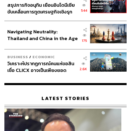
สรุปภารกิจอนุทิน เยือนอินโดนีเซีย
544
ขับเคลื่อนการทูตเศรษฐกิจเชิงรุก
3.0K
ประกาศหุ้นส่วนยุทธศาสตร์ไทย –
อินโดนีเซีย
Navigating Neutrality:
ABOUT THE AUTHOR
Thailand and China in the Age
175
หทัยธาร ฉัตรเลิศมงคล
of a New Global Order
นักศึกษาเอกภาษาศาสตร์ สนใจภาษา
วัฒนธรรม และชีวิตขับเคลื่อนด้วยการติ่ง
BUSINESS
/
ECONOMIC
เสมอมา
วิเคราะห์ปรากฏการณ์คนแห่ขอสิน
2.6K
เชื่อ CLICX อาจเป็นเพียงยอด
ภูเขาน้ำแข็ง ของปัญหาหนี้ครัว
เรือนไทยที่ถูกซุกไว้
LATEST STORIES