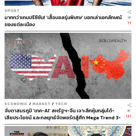
หญิงที่ขายบริการทางเพศหรือผู้หญิงที่เกี่ยวข้องจะไม่ถูกมอง
ว่าเป็นมนุษย์ครับ”
SPORT
มากกว่าเกมปรีซีซัน! ‘เสื้อบอลรุ่นพิเศษ’ บอกเล่าเอกลักษณ์
77
ของแต่ละเมือง
ECONOMIC
/
MARKET
/
TECH
จับตาสมรภูมิ ‘เทค-AI’ สหรัฐฯ-จีน เจาะลึกหุ้นกลุ่มได้-
ทันทีที่ตำรวจใช้ความรุนแรงและพูดจาดูถูก ยูยองชอลจึงบอก
137
เสียประโยชน์ และกลยุทธ์จัดพอร์ตสู้ศึก Mega Trend 3-
อย่างหมดเปลือกว่าเป็นผู้ก่อเหตุของคดีฆาตกรรม 21 ราย
5 ปีข้างหน้า
ราวกับว่าทั้งหมดนั้นคือการกระทำที่น่าภาคภูมิใจเหลือเกิน