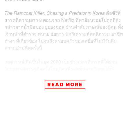
The Raincoat Killer: Chasing a Predator in Korea
คือซีรีส์
สารคดีความยาว 3 ตอนจาก Netflix ที่พาย้อนรอยไปดูคดีดัง
กล่าวจากน้ำมือของ ยูยองชอล ผ่านคำสัมภาษณ์ของผู้คน ทั้ง
เจ้าหน้าที่ตำรวจ ทนาย อัยการ นักวิเคราะห์พฤติกรรม อาชีพ
ต่างๆ ที่เกี่ยวข้อง ไปจนถึงครอบครัวของเหยื่อที่ไม่มีวันลืม
ความอำมหิตครั้งนี้
เหตุการณ์เกิดขึ้นในยุค 2000 เป็นช่วงเวลาที่เกาหลีใต้ผ่าน
วิกฤตทางเศรษฐกิจครั้งใหญ่ คนที่รอดพ้นจากวิกฤตได้ก็
กอบโกยผลประโยชน์จนร่ำรวยมากขึ้น ตรงกันข้ามกับคน
จำนวนมากที่ล้มแล้วไม่สามารถลุกกลับมาได้อีก กลายเป็น
READ MORE
คนไร้บ้าน ล้มละลาย ครอบครัวแตกแยก ความโกรธแค้นที่
ถูกกีดกันจากสังคมได้ส่งผลให้เวลานั้นมีอาชญากรรมที่ไม่
เจาะจงเป้าหมายเกิดขึ้นมากกว่าปกติ
คดีแรกเริ่มด้วยเหตุฆาตกรรมครอบครัวหนึ่งในกรุงโซล ที่
เกิดเหตุเต็มไปด้วยเลือดของเหยื่อและร่างกายที่ถูกทำร้ายจน