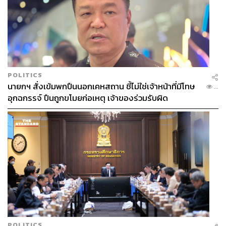
POLITICS
นายกฯ สั่งเข้มพกปืนนอกเคหสถาน ชี้ไม่ใช่เจ้าหน้าที่มีโทษ
...
อุกฉกรรจ์ ปืนถูกขโมยก่อเหตุ เจ้าของร่วมรับผิด
POLITICS