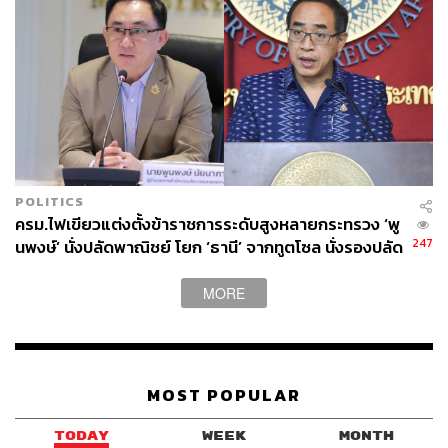
สารคดีไม่ได้ลงรายละเอียดภูมิหลังหรือแรงจูงใจของยูยอง
ชอลเท่าไรนัก แต่เน้นถึงการรับมือของตำรวจในเวลานั้น
มากกว่า โดยมีการใช้ภาพจำลองที่มีเสียงบรรยายจากมุมมอง
ของยูยองชอลแทรกเป็นระยะ ซึ่งทำให้เรารู้สึกอิหลักอิเหลื่อ
มากๆ กับการฟังความคิดของฆาตกรประกอบไปกับฟุตเทจ
จริง โดยเฉพาะการได้ยินคำพูดภายใต้เสื้อกันฝนสีเหลืองใน
วันทำแผนประกอบรับคำสารภาพที่บอกว่า “ผมหวังว่านี่จะ
เป็นบทเรียนไม่ให้พวกผู้หญิงปล่อยตัวพร่ำเพรื่อ และอยากให้
POLITICS
พวกเศรษฐีได้สติบ้าง” ยิ่งตอกย้ำให้เห็นว่าเขาไม่ได้มีความ
ครม.ไฟเขียวแต่งตั้งข้าราชการระดับสูงหลายกระทรวง ‘พู
รู้สึกผิดชอบชั่วดีเหมือนคนทั่วไปแล้ว
247
นพงษ์’ นั่งปลัดพาณิชย์ โยก ‘ธานี’ จากทูตโซล นั่งรองปลัด
กต.
หากย้อนไปก่อนหน้านี้ นี่ไม่ใช่การก่อเหตุครั้งแรกของเขา ยู
MORE
ยองชอลเกิดมาในครอบครัวที่ยากจนและเผชิญกับการทำร้าย
ร่างกายตั้งแต่เด็ก เติบโตมาพร้อมกับการสั่งสมความรุนแรง
มาเรื่อยๆ และเคยกระทำความผิดอื่นๆ มามากมาย เช่น
ขโมยของ ชิงทรัพย์ ปลอมแปลงเป็นตำรวจ ไปจนถึงกระทำ
MOST POPULAR
ชำเราผู้เยาว์ แม้ว่าจะได้รับโทษประหารชีวิต แต่ปัจจุบันเขา
ยังคงชดใช้ความผิดอยู่ในคุก เพราะเกาหลีใต้ได้ยกเลิกโทษ
TODAY
WEEK
MONTH