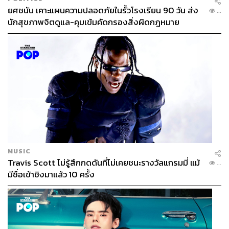
ยศชนัน เคาะแผนความปลอดภัยในรั้วโรงเรียน 90 วัน ส่ง
...
นักสุขภาพจิตดูแล-คุมเข้มคัดกรองสิ่งผิดกฎหมาย
MUSIC
Travis Scott ไม่รู้สึกกดดันที่ไม่เคยชนะรางวัลแกรมมี่ แม้
...
มีชื่อเข้าชิงมาแล้ว 10 ครั้ง