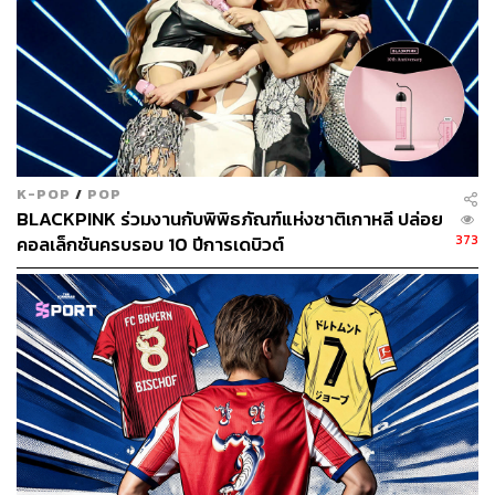
ทว่าการฆาตกรรมต่อเนื่องไม่ได้หยุดอยู่ที่บ้านเศรษฐี ยูยอง
ชอลเบนความเคียดแค้นมาหาผู้หญิงขายบริการทางเพศ
อาชีพที่ถึงถูกลูกค้าหรือนายจ้างเอาเปรียบก็ไม่สามารถขอ
ความช่วยเหลือจากใครได้ ถึงจะหายตัวไปก็ไม่มีใครสนใจ
K-POP
/
POP
เพราะไม่ได้ติดต่อกับครอบครัวบ่อยๆ อยู่แล้ว พวกเธอถูก
BLACKPINK ร่วมงานกับพิพิธภัณฑ์แห่งชาติเกาหลี ปล่อย
ทำร้ายด้วยค้อนเช่นเดียวกับคดีฆาตกรรมคนรวย ซึ่งยูยอง
373
คอลเล็กชันครบรอบ 10 ปีการเดบิวต์
ชอลก็ยิ่งลงมือก่อเหตุถี่ขึ้นเรื่อยๆ และเลวร้ายมากกว่าเดิม
ทุกคนรู้ดีว่าผู้ประกอบธุรกิจผิดกฎหมายกับตำรวจต่างมีผล
ประโยชน์ซึ่งกันและกัน เลยเป็นเรื่องตลกร้ายที่คดีคืบหน้าได้ก็
เมื่อหญิงสาวเริ่มหายไปตัวมากขึ้นเรื่อยๆ ‘พ่อเล้า’ จึงกลาย
เป็นแหล่งข่าวสำคัญที่ให้เบาะแสกับตำรวจ จนสามารถล่อซื้อ
แล้วจับกุมผู้ต้องสงสัยได้สำเร็จ
“ความจริงตอนนี้ก็ไม่ได้เปลี่ยนไปมากนัก ในสังคมเกาหลี