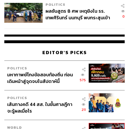
เทียบกับครอบครัวของเหยื่อที่ต้องอยู่กับบาดแผลในใจไป
POLITICS
ตลอดชีวิต
ผลชันสูตร 8 ศพ เหตุยิงใน รร.
0
เทพศิรินทร์ นนทบุรี พบกระสุนเข้า
แต่เราไม่อาจมองข้ามปัจจัยจากสภาพสังคมที่สามารถปั้นให้
จุดสำคัญ ‘ศีรษะ-หน้าอก’ ครูถูกยิง
คนคนหนึ่งจิตใจบิดเบี้ยวจนกลายเป็นฆาตกรในที่สุด ทั้งความ
4 นัด จากระยะไกล
รุนแรงในครอบครัว ความเกลียดชังผู้หญิง (Misogyny) ความ
เหลื่อมล้ำทางชนชั้น ธุรกิจสีเทาที่มีเจ้าหน้าที่รัฐสนับสนุน
หรือระบบราชการที่ไร้ประสิทธิภาพ เหล่านี้ล้วนแล้วแต่เป็น
EDITOR'S PICKS
องค์ประกอบที่เอื้อให้เกิดคดีอันน่าสะเทือนขวัญไปไม่น้อย
กว่ากัน
POLITICS
มหากาพย์โกงข้อสอบท้องถิ่น ก่อน
ภาพ: Netflix
575
เดินหน้าสู่จุดจบในสัปดาห์นี้
TAGS:
Netflix
ฆาตกรรม
South Korea
ซีรีส์สารคดี
POLITICS
เส้นทางคดี 44 สส. ในชั้นศาลฎีกา
211
จะรู้ผลเมื่อไร
WORLD