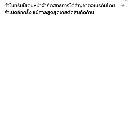
ทำไมทรัมป์เดินหน้าจำกัดสิทธิการได้สัญชาติอเมริกันโดย
...
กำเนิดอีกครั้ง แม้ศาลสูงสุดเคยตัดสินคัดค้าน
News
Wealth
Pop
Podcast
Video
Now
Opinion
Careers
Events
Privacy
About
Contact
Policy
FOR
ADVERTISING
MEMBERSHIP