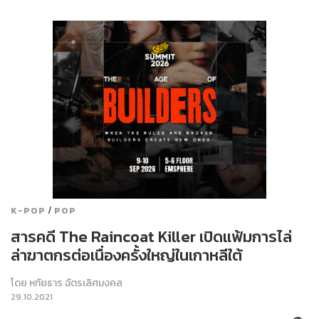
/
K-POP
POP
สารคดี The Raincoat Killer เปิดแฟ้มการไล่
ล่าฆาตกรต่อเนื่องครั้งใหญ่ในเกาหลีใต้
โดย
หทัยธาร ฉัตรเลิศมงคล
29.10.2021