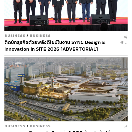
LOADING...
ABOUT THE AUTHOR
BUSINESS
/
BUSINESS
ถนัดกิจ จันกิเสน
ติดปีกธุรกิจด้วยพลังดีไซน์ในงาน SYNC Design &
Content Creator ประจำกองบรรณาธิการ
...
THE STANDARD WEALTH ผู้เสพติดโลก
Innovation in SITE 2026 [ADVERTORIAL]
ธุรกิจ การตลาด เทคโนโลยี และชอบสำรวจ
โลกออฟไลน์และออนไลน์มาถอดรหัสความ
เคลื่อนไหวให้เป็นเรื่องเข้าใจง่าย สนุก และได้
ไอเดียใหม่ๆ
BUSINESS
/
BUSINESS