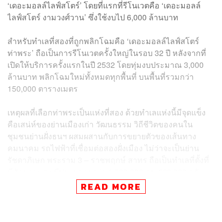
‘เดอะมอลล์ไลฟ์สโตร์’ โดยที่แรกที่รีโนเวตคือ ‘เดอะมอลล์
ไลฟ์สโตร์ งามวงศ์วาน’ ซึ่งใช้งบไป 6,000 ล้านบาท
สำหรับทำเลที่สองที่ถูกพลิกโฉมคือ ‘เดอะมอลล์ไลฟ์สโตร์
ท่าพระ’ ถือเป็นการรีโนเวตครั้งใหญ่ในรอบ 32 ปี หลังจากที่
เปิดให้บริการครั้งแรกในปี 2532 โดยทุ่มงบประมาณ 3,000
ล้านบาท พลิกโฉมใหม่ทั้งหมดทุกพื้นที่ บนพื้นที่รวมกว่า
150,000 ตารางเมตร
เหตุผลที่เลือกท่าพระเป็นแห่งที่สอง ด้วยทำเลแห่งนี้มีจุดแข็ง
คือเสน่ห์ของย่านเมืองเก่า วัฒนธรรม วิถีชีวิตของคนใน
ชุมชนย่านฝั่งธนฯ ผสมผสานกับการขยายตัวของเส้นทาง
คมนาคม รถไฟฟ้าที่เชื่อมต่อสองฝั่งเมือง ไม่ว่าจะเป็นย่าน
รัชดาภิเษก พระราม 3 – ราชพฤกษ์ สาทร ถือเป็นทำเลที่ตั้งที่
มีศักยภาพสูง มีประชากรกว่า 1,200,000 คน 600,000 ครัว
เรือน กว่า 120 โครงการคอนโดมิเนียม
READ MORE
แถมยังตั้งอยู่ใจกลางทำเลศักยภาพ และเป็นศูนย์กลางการ
คมนาคมที่สำคัญของย่านฝั่งธนฯ เนื่องจากมีโครงข่าย