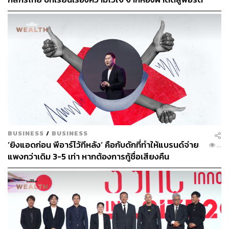
การลงทุน [เนื้อหาสนับสนุนโดยธนาคารกสิกรไทย]
ช่องทางติดตาม
THE STANDARD WEALTH
Twitter:
twitter.com/standard_wealth
Instagram:
instagram.com/thestandardwealth
Official Line
คลิก
https://lin.ee/xfPbXUP
สามารถติดตาม THE STANDARD WEALTH
ผ่านแอปพลิเคชันต่างๆ ที่คุณสะดวกหรือใช้งานอยู่แล้วได้เลย
BUSINESS
/
BUSINESS
‘ยิงแอดก่อน พีอาร์ไว้ทีหลัง’ คือกับดักที่ทำให้แบรนด์จ่าย
...
แพงกว่าเดิม 3-5 เท่า หากต้องการกู้ชื่อเสียงคืน
TAGS:
ธุรกิจ
ห้างสรรพสินค้า
เดอะมอลล์ กรุ๊ป
เดอะมอลล์ไลฟ์สโตร์ ท่าพระ