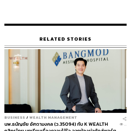
นัก เพราะเข้าใจดีว่าโควิดยังมีผลกระทบต่อทั้งกำลังซื้อและ
ร้านค้าอยู่”
อย่างไรก็ตามจากงบสำหรับการรีโนเวต 20,000 ล้านบาท ถูก
ใช้ไปแล้วที่ งามวงศ์วานและท่าพระ 9,000 ล้านบาท เหลือ
ราว 11,000 ล้านบาท ซึ่งจะถูกใช้สำหรับการรีโนเวตสาขา
RELATED STORIES
บางแคและบางกะปิ ซึ่งขณะนี้อยู่ระหว่างการศึกษาและ
ออกแบบ
ข่าวที่เกี่ยวข้อง:
เดอะมอลล์เคาะฤกษ์เปิดโฉมใหม่ ‘เดอะมอลล์ไลฟ์สโต
ร์ ท่าพระ’ 2 ธันวาคมนี้ ส่วนบางแคและบางกะปิคาดปรั
บโฉมเสร็จภายในปี 2566
กางโรดแมป ‘เดอะมอลล์’ ปั้นยุทธศาสตร์อีคอมเมิร์ซ รั
บเทรนด์ค้าปลีกโลก
นี่คือยุคของปลาเร็วและสมาร์ท! เจาะเบื้องหลังการยกเ
ครื่องใหญ่ในรอบ 30 ปี ของ ‘เดอะมอลล์งามวงศ์วาน’ ภ
BUSINESS
/
WEALTH MANAGEMENT
ายใต้การทุ่มงบ 4 พันล้านของเดอะมอลล์
นพ.ธนัญชัย อัศดามงคล (ว.35094) กับ K WEALTH
...
กสิกรไทย บทเรียนเรื่องความไว้ใจ จากห้องผ่าตัดสู่พอร์ต