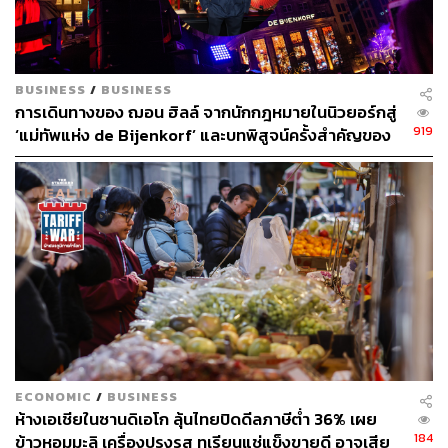
นอกจากนี้ ยังได้ปรับซูเปอร์มาร์เก็ต จากโฮม เฟรช มาร์ท มา
เป็น ‘กูร์เมต์ มาร์เก็ต’ ให้เทียบเท่ากับสาขาสยามพารากอน,
เพิ่มพื้นที่นั่งส่วนกลาง, เพิ่มห้องน้ำ และเพิ่มที่จอดรถจาก
BUSINESS
/
BUSINESS
2,200 คัน เป็น 3,500 คัน
การเดินทางของ ฌอน ฮิลล์ จากนักกฎหมายในนิวยอร์กสู่
919
‘แม่ทัพแห่ง de Bijenkorf’ และบทพิสูจน์ครั้งสำคัญของ
เดอะมอลล์วางเป้าหมาย ต้องการให้ระยะเวลาที่อยู่ใน
ทายาทรุ่นที่ 4 แห่งตระกูลจิราธิวัฒน์
ศูนย์การค้าเพิ่มขึ้นจาก 1 ชั่วโมง 15 นาที เป็น 1 ชั่วโมง 30
นาที และจำนวนทราฟฟิกเพิ่มจาก 3.5 หมื่นคนต่อวันใน
ระหว่างรีโนเวต เป็น 5 หมื่นคนในวันธรรมดา และ 6-6.5
หมื่นคนในช่วงวันหยุด และภายใน 2-3 ปี ต้องการเพิ่มเป็น 1
แสนคนต่อวัน
อย่างไรก็ตาม ที่สาขางามวงศ์วานยังเป็นสาขาแรกที่ได้ใช้
โลโก้ใหม่ ซึ่งได้ปรับ Corporate Identity จาก M ริบบิ้นม้วนสี
แดง พลิกโฉมสู่อักษร M แบบเรียบง่าย ดูแข็งแรง และแฝง
ความร่วมสมัยเป็นสากลมากยิ่งขึ้น และคำว่า Lifestore สื่อถึง
ECONOMIC
/
BUSINESS
ห้างเอเชียในซานดิเอโก ลุ้นไทยปิดดีลภาษีต่ำ 36% เผย
ความมีชีวิตชีวา เข้าถึงง่ายด้วยตัวอักษรตัวเขียน จับคู่กับ M
184
ข้าวหอมมะลิ เครื่องปรุงรส ทุเรียนแช่แข็งขายดี อาจเสีย
ทำให้เกิดเป็นความสมดุล แต่ยังคงเอกลักษณ์สีแดงไว้เป็น