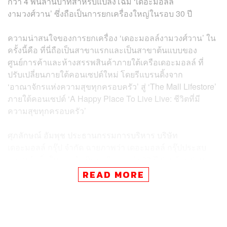
กว่า 4 พันล้านบาทสำหรับแปลงโฉม ‘เดอะมอลล์
งามวงศ์วาน’ ซึ่งถือเป็นการยกเครื่องใหญ่ในรอบ 30 ปี
ความน่าสนใจของการยกเครื่อง ‘เดอะมอลล์งามวงศ์วาน’ ใน
ครั้งนี้คือ ที่นี่ถือเป็นสาขาแรกและเป็นสาขาต้นแบบของ
ศูนย์การค้าและห้างสรรพสินค้าภายใต้เครือเดอะมอลล์ ที่
ปรับเปลี่ยนภายใต้คอนเซปต์ใหม่ โดยรีแบรนดิ้งจาก
‘อาณาจักรแห่งความสุขทุกครอบครัว’ สู่ ‘The Mall Lifestore’
ภายใต้คอนเซปต์ ‘A Happy Place To Live Live: ชีวิตที่มี
ความสุขทุกครอบครัว’
ศุภลักษณ์ อัมพุช ประธานกรรมการบริหาร บริษัท
เดอะมอลล์ กรุ๊ป จำกัด ฉายภาพว่า เดอะมอลล์ กรุ๊ปประสบ
ความสำเร็จในการดำเนินธุรกิจมากว่า 39 ปี ผ่านร้อนผ่าน
หนาว ผ่านวิกฤตต่างๆ มาหลายครั้ง โดยสามารถอยู่รอดมา
READ MORE
ได้จากยุคที่เมืองไทยเคยมีห้างสรรพสินค้ากว่า 26 บริษัท ใน
จำนวนนี้เป็นห้างต่างประเทศกว่า 10 บริษัท ส่วนวันนี้เหลือ
เพียง 2 เครือใหญ่เท่านั้นคือ เดอะมอลล์ และเซ็นทรัล