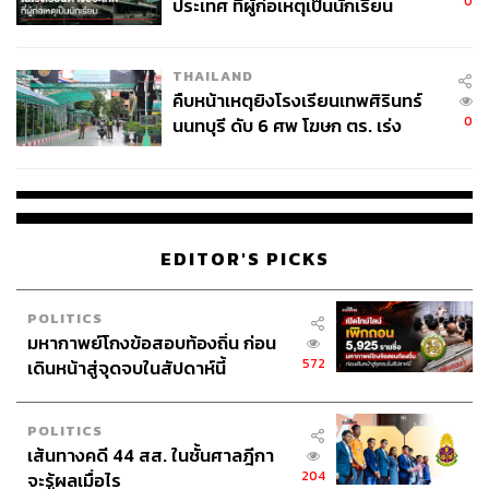
0
ประเทศ ที่ผู้ก่อเหตุเป็นนักเรียน
ถนัดกิจ จันกิเสน
Content Creator ประจำกองบรรณาธิการ
THE STANDARD WEALTH ผู้เสพติดโลก
THAILAND
ธุรกิจ การตลาด เทคโนโลยี และชอบสำรวจ
คืบหน้าเหตุยิงโรงเรียนเทพศิรินทร์
โลกออฟไลน์และออนไลน์มาถอดรหัสความ
0
นนทบุรี ดับ 6 ศพ โฆษก ตร. เร่ง
เคลื่อนไหวให้เป็นเรื่องเข้าใจง่าย สนุก และได้
ไอเดียใหม่ๆ
สอบปมขโมยปืนปู่ก่อเหตุ
EDITOR'S PICKS
POLITICS
มหากาพย์โกงข้อสอบท้องถิ่น ก่อน
572
เดินหน้าสู่จุดจบในสัปดาห์นี้
POLITICS
เส้นทางคดี 44 สส. ในชั้นศาลฎีกา
204
จะรู้ผลเมื่อไร