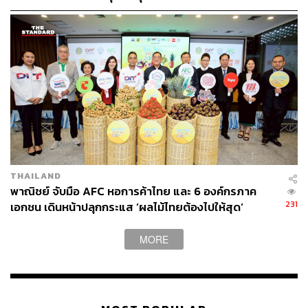
ตลาดให้คู่แข่ง
ตัวแทนของความสุขที่ไม่เคยเปลี่ยน
โดยโลโก้ใหม่นี้จะถูกนำไปใช้ที่เดอะมอลล์ทุกสาขาที่จะ
เปลี่ยนโฉม ซึ่งการปรับภาพลักษณ์ใหม่ครั้งนี้เป็นตามแผน
โรดแมป 5 ปีที่วางไว้ (ปี 2562-2566) และหลังจากปรับ
เดอะมอลล์ไลฟ์สโตร์ งามวงศ์วาน จะรีโนเวตเดอะมอลล์ อีก
3 สาขา เพื่อรองรับฐานลูกค้าทุกมุมเมือง ได้แก่ เดอะมอลล์
ท่าพระ, เดอะมอลล์ บางแค ช่วงต้นปี 2564 และอีกภายใน 2
ปี จะรีโนเวต เดอะมอลล์ บางกะปิ โดยคาดว่าจะแล้วเสร็จ
ภายในปี 2566 และใช้งบประมาณในการรีโนเวตทั้งสิ้นกว่า 2
THAILAND
หมื่นล้านบาท
พาณิชย์ จับมือ AFC หอการค้าไทย และ 6 องค์กรภาค
231
เอกชน เดินหน้าปลุกกระแส ’ผลไม้ไทยต้องไปให้สุด’
ขณะเดียวกัน ในช่วงที่ผ่านมาได้มีการปรับปรุงโซนห้างสรรพ
สินค้าที่ตั้งอยู่ในศูนย์การค้าสยามพารากอน ด้วยงบ 1 พันล้าน
MORE
บาท โดยในช่วงปลายปีหน้า โซนศูนย์การค้าก็จะรีโนเวตใหม่
ด้วยเช่นกัน
พิสูจน์อักษร: วรรษมล สิงหโกมล