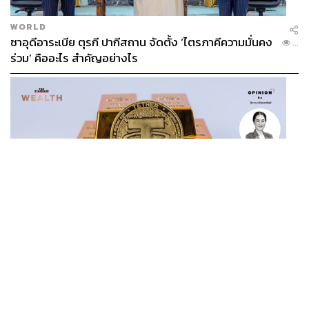
WORLD
ซาอุดีอาระเบีย ตุรกี ปากีสถาน จัดตั้ง ‘ไตรภาคีความมั่นคง
...
ร่วม’ คืออะไร สำคัญอย่างไร
BUSINESS
/
CRYPTOCURRENCY
/
OPINION
/
ฐิภา นว
วัฒนทรัพย์
...
‘New Demand’ ผู้เล่นทองคำรายใหม่ ‘Tether’