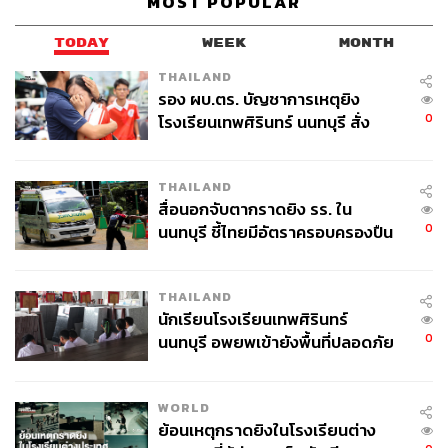
MOST POPULAR
สามารถติดตาม THE STANDARD WEALTH
TODAY
WEEK
MONTH
ผ่านแอปพลิเคชันต่างๆ ที่คุณสะดวกหรือใช้งานอยู่แล้วได้เลย
THAILAND
รอง ผบ.ตร. บัญชาการเหตุยิง
0
โรงเรียนเทพศิรินทร์ นนทบุรี สั่ง
ค้นหา 2 รอบยืนยันไร้คนติดค้าง พบ
ศพปู่-ย่าที่บ้านพักผู้ก่อเหตุ
THAILAND
TAGS:
ห้างสรรพสินค้า
บริษัท เดอะมอลล์ กรุ๊ป จำกัด
สื่อนอกจับตากราดยิง รร. ใน
0
นนทบุรี ชี้ไทยมีอัตราครอบครองปืน
สูงในระดับต้นของภูมิภาค
THAILAND
นักเรียนโรงเรียนเทพศิรินทร์
0
นนทบุรี อพยพเข้ายังพื้นที่ปลอดภัย
ชั่วคราว หลังเหตุใช้อาวุธปืนภายใน
582
โรงเรียนคลี่คลาย
WORLD
ย้อนเหตุกราดยิงในโรงเรียนต่าง
ABOUT THE AUTHOR