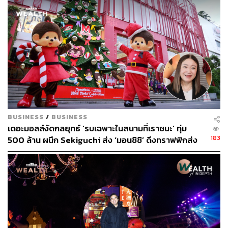
ชั้นให้ชัดเจน เพื่อดึงดูดให้ลูกค้าเก่ามาเดินบ่อยขึ้น และลูกค้า
ใหม่อยากที่จะเข้ามา”
โฉมใหม่นี้ต้องการจับลูกค้าในทุกเซกเมนต์ จากเดิมที่มีฐาน
ลูกค้าเป็นกลุ่มผู้ใหญ่ที่มีกำลังซื้อเป็นหลัก ดังนั้นจะมีฐาน
ลูกค้ากว้างขึ้น ร้านค้าที่มีอยู่จึงไม่เพียงพอที่จะเป็น ‘แม่เหล็ก’
ดึงดูดได้ จากร้านที่มีอยู่ทั้งหมด 250 ร้าน กว่า 20% จึงเป็น
ร้านที่ใหม่ที่เพิ่งเข้ามาเปิดในสาขางามวงศ์วานและเป็นครั้ง
แรกของเครือเดอะมอลล์ด้วย เช่น
MUJI, ร้านอองตอง และ
ร้าน Nice Two Meat U
เป็นต้น
BUSINESS
/
BUSINESS
เดอะมอลล์งัดกลยุทธ์ ‘รบเฉพาะในสนามที่เราชนะ’ ทุ่ม
ขณะเดียวกัน ในกลุ่มของบิวตี้ได้มีการโฟกัสมากขึ้น โดยดึง
183
500 ล้าน ผนึก Sekiguchi ส่ง ‘มอนชิชิ’ ดึงทราฟฟิกส่ง
แบรนด์หรู เช่น Chanel และ Dior เป็นต้น ซึ่งพบว่าเมื่อเพิ่มแบ
ท้ายปี
รนด์ใหม่ๆ เข้ามา ทำให้ยอดขายโตขึ้น 20% ด้านกลุ่มแฟชั่น
ได้เติมแบรนด์เข้ามา ซึ่งไม่ได้เน้นหวือหวา แต่เน้นใส่ได้จริง
ในระยะยาว และราคาสมเหตุสมผล ตลอดจนปรับปรุง
BeTrend ซึ่งเป็นร้านขายอุปการณ์ไอทีและแก็ดเจ็ต ซึ่ง
เดอะมอลล์หมายมั่นว่า จะทำให้เป็นจุดที่ดึงดูดกลุ่มคนรุ่นใหม่
เข้ามา