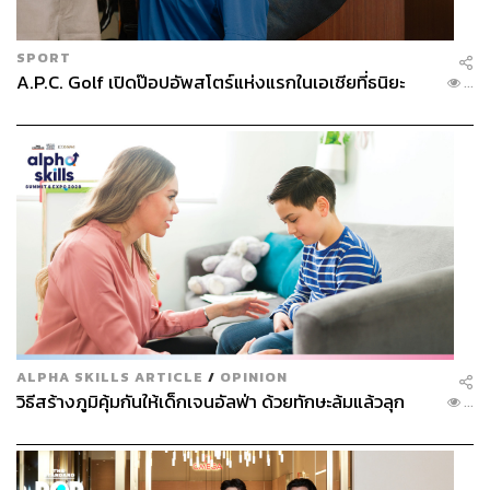
SPORT
A.P.C. Golf เปิดป๊อปอัพสโตร์แห่งแรกในเอเชียที่ธนิยะ
...
ALPHA SKILLS ARTICLE
/
OPINION
วิธีสร้างภูมิคุ้มกันให้เด็กเจนอัลฟ่า ด้วยทักษะล้มแล้วลุก
...