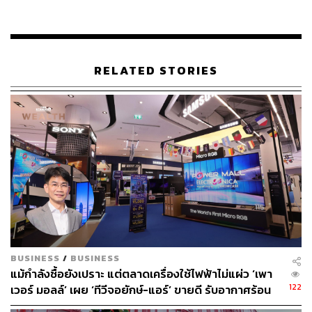
“ผู้บริโภคเบื่อที่จะเดินห้างค้าปลีกในรูปแบบเดิมๆ สิ่งที่
เดอะมอลล์เราทำจึงเป็นแบบไฮบริด ที่เส้นแบ่งระหว่าง
ศูนย์การค้าและห้างสรรพสินค้าเข้ามาอยู่ใกล้กันจนผู้บริโภค
แยกไม่ออก จนไม่รู้สึกว่ามาเดินห้าง แต่มาเดินแล้วมีความสุข
RELATED STORIES
มาพบเจอผู้คน มากิน แฮงเอาต์ และช้อปปิ้ง”
สำหรับการยกเครื่องครั้งใหญ่ของ ‘เดอะมอลล์งามวงศ์วาน’
นั้น
อัจฉรา อัมพุช
รองประธานกรรมการบริหารอาวุโส
กล่าวว่า ได้เริ่มขึ้นเมื่อ 2 ปีก่อน ซึ่งนอกจากเรื่องที่ค่อนข้าง
เก่าและไม่ทันสมัยแล้ว อีกหนึ่งเรื่องที่กลายเป็นโจทย์ยา
กมากๆ คือ ‘ออนไลน์’ ที่กำลังตามมาติดๆ และเติบโตมากขึ้น
เรื่อยๆ
“พอมานั่งดู พบว่าเดอะมอลล์งามวงศ์วานมีพื้นที่ 3 แสน
ตารางเมตร จะว่าเล็กก็ไม่เล็ก ใหญ่ก็ไม่ใหญ่ ถือเป็นขนาดที่
BUSINESS
/
BUSINESS
กำลังดี โดยเราต้องทำร้านค้าแบบดั้งเดิมไม่ให้เหมือนเดิม
แม้กำลังซื้อยังเปราะ แต่ตลาดเครื่องใช้ไฟฟ้าไม่แผ่ว ‘เพา
และจะใช้สูตรสำเร็จเมื่อ 30 ปีก่อนไม่ได้ ที่ห้างคือห้าง ศูนย์
122
เวอร์ มอลล์’ เผย ‘ทีวีจอยักษ์-แอร์’ ขายดี รับอากาศร้อน
คือศูนย์ แต่เราต้องทำให้ Seamless สร้างบรรยากาศแต่ละ
จัดและบอลโลกครึ่งปีหลัง