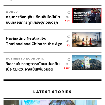
WORLD
สรุปภารกิจอนุทิน เยือนอินโดนีเซีย
542
ขับเคลื่อนการทูตเศรษฐกิจเชิงรุก
ประกาศหุ้นส่วนยุทธศาสตร์ไทย –
อินโดนีเซีย
Navigating Neutrality:
Thailand and China in the Age
172
of a New Global Order
BUSINESS
/
ECONOMIC
วิเคราะห์ปรากฏการณ์คนแห่ขอสิน
2.6K
เชื่อ CLICX อาจเป็นเพียงยอด
ภูเขาน้ำแข็ง ของปัญหาหนี้ครัว
เรือนไทยที่ถูกซุกไว้
LATEST STORIES