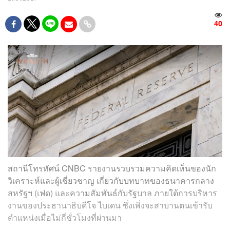
40
สถานีโทรทัศน์ CNBC รายงานรวบรวมความคิดเห็นของนัก
วิเคราะห์และผู้เชี่ยวชาญ เกี่ยวกับบทบาทของธนาคารกลาง
สหรัฐฯ (เฟด) และความสัมพันธ์กับรัฐบาล ภายใต้การบริหาร
งานของประธานาธิบดีโจ ไบเดน ซึ่งเพิ่งจะสาบานตนเข้ารับ
ตำแหน่งเมื่อไม่กี่ชั่วโมงที่ผ่านมา