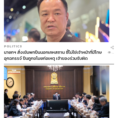
POLITICS
นายกฯ สั่งเข้มพกปืนนอกเคหสถาน ชี้ไม่ใช่เจ้าหน้าที่มีโทษ
...
อุกฉกรรจ์ ปืนถูกขโมยก่อเหตุ เจ้าของร่วมรับผิด