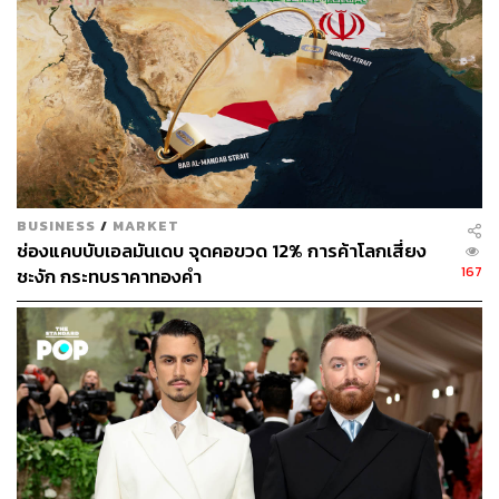
ABOUT THE AUTHOR
THE STANDARD WEALTH
สำนักข่าวเศรษฐกิจ ธุรกิจ และการลงทุน โดย
ทีมข่าว THE STANDARD
BUSINESS
/
MARKET
ช่องแคบบับเอลมันเดบ จุดคอขวด 12% การค้าโลกเสี่ยง
167
ชะงัก กระทบราคาทองคำ