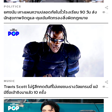
POLITICS
ยศชนัน เคาะแผนความปลอดภัยในรั้วโรงเรียน 90 วัน ส่ง
...
นักสุขภาพจิตดูแล-คุมเข้มคัดกรองสิ่งผิดกฎหมาย
MUSIC
Travis Scott ไม่รู้สึกกดดันที่ไม่เคยชนะรางวัลแกรมมี่ แม้
...
มีชื่อเข้าชิงมาแล้ว 10 ครั้ง