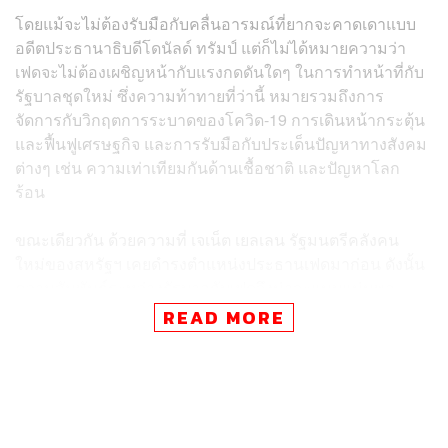
โดยแม้จะไม่ต้องรับมือกับคลื่นอารมณ์ที่ยากจะคาดเดาแบบ
อดีตประธานาธิบดีโดนัลด์ ทรัมป์ แต่ก็ไม่ได้หมายความว่า
เฟดจะไม่ต้องเผชิญหน้ากับแรงกดดันใดๆ ในการทำหน้าที่กับ
รัฐบาลชุดใหม่ ซึ่งความท้าทายที่ว่านี้ หมายรวมถึงการ
จัดการกับวิกฤตการระบาดของโควิด-19 การเดินหน้ากระตุ้น
และฟื้นฟูเศรษฐกิจ และการรับมือกับประเด็นปัญหาทางสังคม
ต่างๆ เช่น ความเท่าเทียมกันด้านเชื้อชาติ และปัญหาโลก
ร้อน
ขณะเดียวกัน ด้วยความที่ เจเน็ต เยลเลน รัฐมนตรีคลังคน
ใหม่ของสหรัฐฯ เคยดำรงตำแหน่งประธานเฟดมาก่อน ดังนั้น
ความสัมพันธ์ระหว่างรัฐบาลกับเฟดจึงน่าจะแนบแน่นพอ
สมควร
READ MORE
ในส่วนของนโยบาย หลายฝ่ายมองว่า ประธานาธิบดีไบเดน
ไม่น่าจะเข้าไปก้าวก่ายหรือกดดันเฟดมากนัก และน่าจะเห็น
ด้วยกับการเดินหน้าใช้นโยบายอัตราดอกเบี้ยระดับต่ำต่อไป
จนกว่าที่อัตราเงินเฟ้อจะขยายตัวเติบโตได้ตามเป้าที่ตั้งไว้ที่