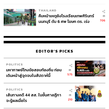
ชั่วคราว หลังเหตุใช้อาวุธปืนภายใน
โรงเรียนคลี่คลาย
THAILAND
คืบหน้าเหตุยิงโรงเรียนเทพศิรินทร์
706
นนทบุรี ดับ 6 ศพ โฆษก ตร. เร่ง
สอบปมขโมยปืนปู่ก่อเหตุ
EDITOR'S PICKS
POLITICS
มหากาพย์โกงข้อสอบท้องถิ่น ก่อน
575
เดินหน้าสู่จุดจบในสัปดาห์นี้
POLITICS
เส้นทางคดี 44 สส. ในชั้นศาลฎีกา
210
จะรู้ผลเมื่อไร