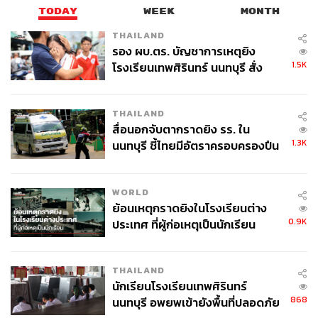
TODAY
WEEK
MONTH
THAILAND
รอง ผบ.ตร. บัญชาการเหตุยิง
1.5K
โรงเรียนเทพศิรินทร์ นนทบุรี สั่ง
ค้นหา 2 รอบยืนยันไร้คนติดค้าง พบ
ศพปู่-ย่าที่บ้านพักผู้ก่อเหตุ
THAILAND
สื่อนอกจับตากราดยิง รร. ใน
1.3K
นนทบุรี ชี้ไทยมีอัตราครอบครองปืน
สูงในระดับต้นของภูมิภาค
WORLD
ย้อนเหตุกราดยิงในโรงเรียนต่าง
0.9K
ประเทศ ที่ผู้ก่อเหตุเป็นนักเรียน
THAILAND
นักเรียนโรงเรียนเทพศิรินทร์
868
นนทบุรี อพยพเข้ายังพื้นที่ปลอดภัย