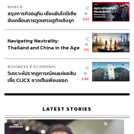
WORLD
สรุปภารกิจอนุทิน เยือนอินโดนีเซีย
543
ขับเคลื่อนการทูตเศรษฐกิจเชิงรุก
ประกาศหุ้นส่วนยุทธศาสตร์ไทย –
อินโดนีเซีย
Navigating Neutrality:
Thailand and China in the Age
175
of a New Global Order
BUSINESS
/
ECONOMIC
วิเคราะห์ปรากฏการณ์คนแห่ขอสิน
2.6K
เชื่อ CLICX อาจเป็นเพียงยอด
ภูเขาน้ำแข็ง ของปัญหาหนี้ครัว
เรือนไทยที่ถูกซุกไว้
LATEST STORIES