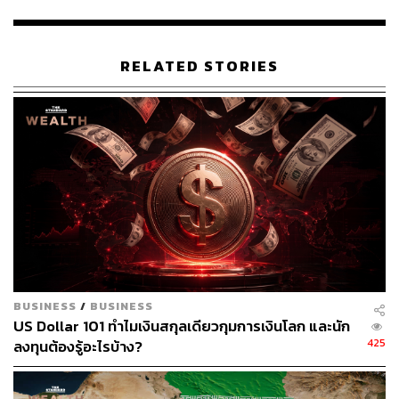
RELATED STORIES
สามารถติดตาม THE STANDARD WEALTH
ผ่านแอปพลิเคชันต่างๆ ที่คุณสะดวกหรือใช้งานอยู่แล้วได้เลย
TAGS:
Joe Biden
เลือกตั้งสหรัฐฯ
ธนาคารกลางสหรัฐฯ (Fed)
US Election 2020
BUSINESS
/
BUSINESS
US Dollar 101 ทำไมเงินสกุลเดียวกุมการเงินโลก และนัก
425
ลงทุนต้องรู้อะไรบ้าง?
40