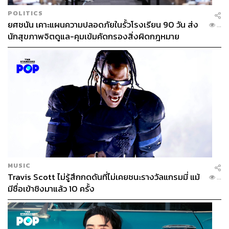
POLITICS
ยศชนัน เคาะแผนความปลอดภัยในรั้วโรงเรียน 90 วัน ส่ง
...
นักสุขภาพจิตดูแล-คุมเข้มคัดกรองสิ่งผิดกฎหมาย
MUSIC
Travis Scott ไม่รู้สึกกดดันที่ไม่เคยชนะรางวัลแกรมมี่ แม้
...
มีชื่อเข้าชิงมาแล้ว 10 ครั้ง