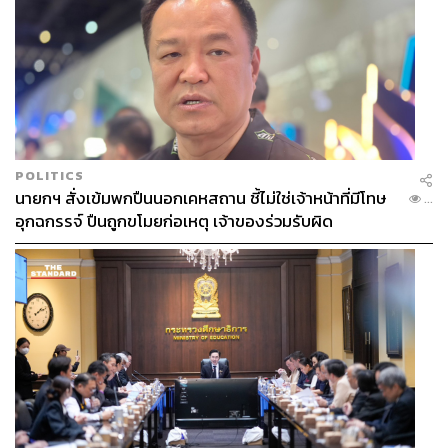
POLITICS
นายกฯ สั่งเข้มพกปืนนอกเคหสถาน ชี้ไม่ใช่เจ้าหน้าที่มีโทษ
...
อุกฉกรรจ์ ปืนถูกขโมยก่อเหตุ เจ้าของร่วมรับผิด