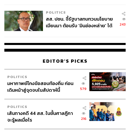
ไทยพลัส’ เฟส 2 รอประเมินความ
เหมาะสม
POLITICS
สส. ปชน. จี้รัฐบาลทบทวนนโยบาย
243
เมียนมา ต้อนรับ ‘มินอ่องหล่าย’ ได้
แค่สัญญาว่างเปล่า
EDITOR'S PICKS
POLITICS
มหากาพย์โกงข้อสอบท้องถิ่น ก่อน
579
เดินหน้าสู่จุดจบในสัปดาห์นี้
POLITICS
เส้นทางคดี 44 สส. ในชั้นศาลฎีกา
216
จะรู้ผลเมื่อไร