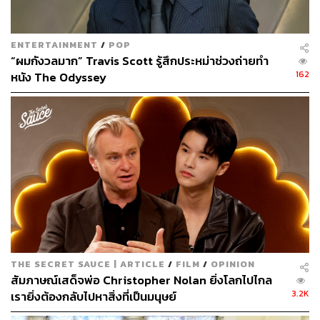
ENTERTAINMENT
/
POP
“ผมกังวลมาก” Travis Scott รู้สึกประหม่าช่วงถ่ายทำ
162
หนัง The Odyssey
THE SECRET SAUCE | ARTICLE
/
FILM
/
OPINION
สัมภาษณ์เสด็จพ่อ Christopher Nolan ยิ่งโลกไปไกล
3.2K
เรายิ่งต้องกลับไปหาสิ่งที่เป็นมนุษย์