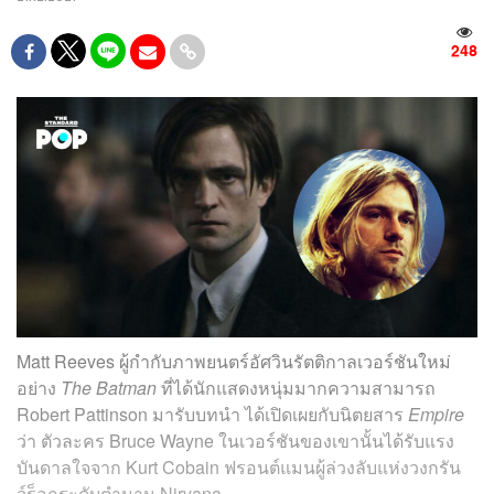
248
Matt Reeves ผู้กำกับภาพยนตร์อัศวินรัตติกาลเวอร์ชันใหม่
อย่าง
The Batman
ที่ได้นักแสดงหนุ่มมากความสามารถ
Robert Pattinson มารับบทนำ ได้เปิดเผยกับนิตยสาร
Empire
ว่า ตัวละคร Bruce Wayne ในเวอร์ชันของเขานั้นได้รับแรง
บันดาลใจจาก Kurt Cobain ฟรอนต์แมนผู้ล่วงลับแห่งวงกรัน
จ์ร็อกระดับตำนาน Nirvana