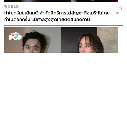
WORLD
ทำไมทรัมป์เดินหน้าจำกัดสิทธิการได้สัญชาติอเมริกันโดย
...
กำเนิดอีกครั้ง แม้ศาลสูงสุดเคยตัดสินคัดค้าน
ENTERTAINMENT
เก้า นพเก้า และ พาย รินรดา เตรียมร่วมงานกันใน ‘รสกาล
...
Enchanted Taste In Time’