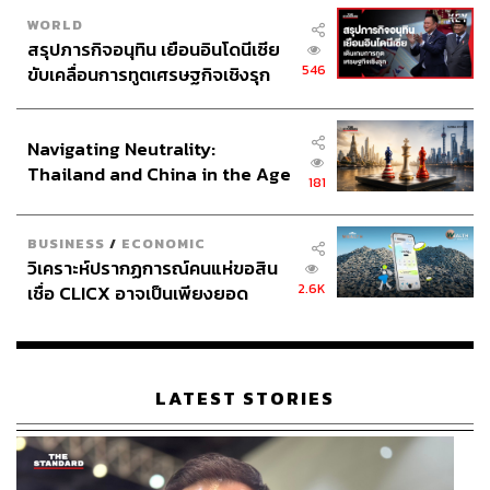
WORLD
สรุปภารกิจอนุทิน เยือนอินโดนีเซีย
546
ขับเคลื่อนการทูตเศรษฐกิจเชิงรุก
ประกาศหุ้นส่วนยุทธศาสตร์ไทย –
อินโดนีเซีย
Navigating Neutrality:
Thailand and China in the Age
181
of a New Global Order
BUSINESS
/
ECONOMIC
วิเคราะห์ปรากฏการณ์คนแห่ขอสิน
2.6K
เชื่อ CLICX อาจเป็นเพียงยอด
ภูเขาน้ำแข็ง ของปัญหาหนี้ครัว
เรือนไทยที่ถูกซุกไว้
LATEST STORIES