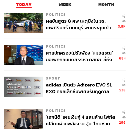
TODAY
WEEK
MONTH
POLITICS
ผลชันสูตร 8 ศพ เหตุยิงใน รร.
0.9K
เทพศิรินทร์ นนทบุรี พบกระสุนเข้า
จุดสำคัญ ‘ศีรษะ-หน้าอก’ ครูถูกยิง
4 นัด จากระยะไกล
POLITICS
ศาลปกครองไม่รับฟ้อง ‘หมอสรณ’
684
ขอเพิกถอนมติสรรหา กสทช. ชี้ยัง
ไม่ใช่ผู้เดือดร้อนเสียหาย
SPORT
adidas เปิดตัว Adizero EVO SL
538
EXO คอลเล็กชันพิเศษรับฤดูกาล
College Football
POLITICS
‘เอกนิติ’ เผยเงินกู้ 4 แสนล้าน โฟกัส
296
เปลี่ยนผ่านพลังงาน ลุ้น ‘ไทยช่วย