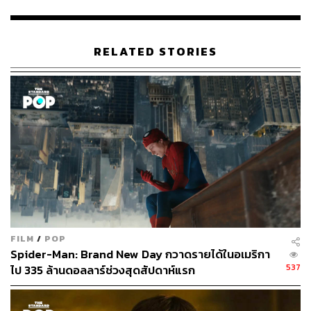
TAGS:
Robert Pattinson
The Batman
Matt Reeves
Bruce Wayne
ภาพยนตร์
Kurt Cobain
RELATED STORIES
248
ABOUT THE AUTHOR
ธนากร สุนทร
FILM
/
POP
จบจากคณะนิเทศศาสตร์ มหาวิทยาลัยรังสิต
Spider-Man: Brand New Day กวาดรายได้ในอเมริกา
ชอบดูคอนเสิร์ต ใช้บทเพลงของ The 1975
เป็นพลังขับเคลื่อนชีวิต และอยากเป็นนักเขียน
537
ไป 335 ล้านดอลลาร์ช่วงสุดสัปดาห์แรก
ที่มีคนอยากอ่าน