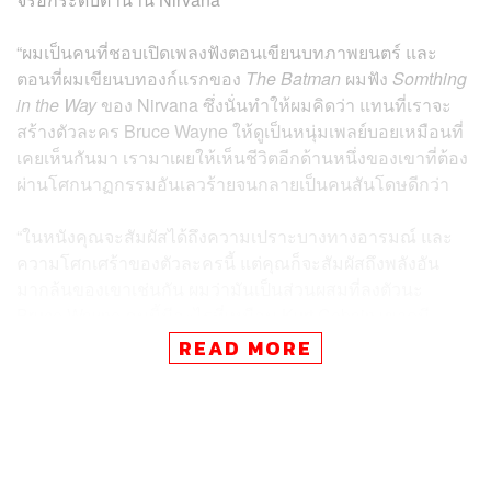
“ผมเป็นคนที่ชอบเปิดเพลงฟังตอนเขียนบทภาพยนตร์ และ
ตอนที่ผมเขียนบทองก์แรกของ
The Batman
ผมฟัง
Somthing
in the Way
ของ Nirvana ซึ่งนั่นทำให้ผมคิดว่า แทนที่เราจะ
สร้างตัวละคร Bruce Wayne ให้ดูเป็นหนุ่มเพลย์บอยเหมือนที่
เคยเห็นกันมา เรามาเผยให้เห็นชีวิตอีกด้านหนึ่งของเขาที่ต้อง
ผ่านโศกนาฏกรรมอันเลวร้ายจนกลายเป็นคนสันโดษดีกว่า
“ในหนังคุณจะสัมผัสได้ถึงความเปราะบางทางอารมณ์ และ
ความโศกเศร้าของตัวละครนี้ แต่คุณก็จะสัมผัสถึงพลังอัน
มากล้นของเขาเช่นกัน ผมว่ามันเป็นส่วนผสมที่ลงตัวนะ
Bruce Wayne คนนี้มีอะไรที่เหมือน Kurt Cobain เขาดูมี
ความเป็นร็อกสตาร์ แต่ขณะเดียวกันก็ดูเป็นคนที่โดดเดี่ยว
READ MORE
เพราะอย่างนั้นผมจึงเชื่อมโยงเขาเข้ากับหนังเรื่อง
Last Days
(2005)
ของ Gus Van Sant (ภาพยนตร์ที่อ้างอิงเนื้อหาจาก
ชีวิตของ Kurt) รวมถึงไอเดียเกี่ยวกับการที่ Kurt Cobain ต้อง
อาศัยอยู่ในคฤหาสน์อันผุพัง”