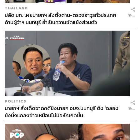
THAILAND
ปลัด มท. เผยนายกฯ สั่งตั้งด่าน-ตรวจอาวุธทั่วประเทศ
...
ด้านผู้ว่าฯ นนทบุรี ย้ำเป็นความขัดแย้งส่วนตัว
POLITICS
นายกฯ สั่งเด็ดขาดคดียิงนายก อบจ.นนทบุรี ติง ‘ฉลอง’
...
ยังนั่งแถลงข่าวเหมือนไม่มีอะไรเกิดขึ้น