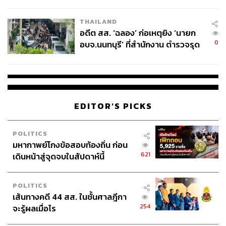
ผู้ใช้ถอดเปลี่ยนแบตเองได้ ก่อนกฎ
EU บังคับปีหน้า
THAILAND
อดีต สส. ‘ฉลอง’ ก่อเหตุยิง ‘นายก
0
อบจ.นนทบุรี’ ที่สำนักงาน ตำรวจรุด
ลงพื้นที่
The Art of Banksy: “Without Limits” จัดแสดงขึ้นตั้งแต่วันที่
26 ตุลาคม – 31 ธันวาคม 2565 ณ พิพิธภัณฑ์ศิลปะไทยร่วม
สมัย (MOCA BANGKOK) ราคาบัตรเข้างาน 250 บาท
สามารถซื้อบัตรได้แล้วที่ Zipevent
www.zipeventapp.com/e/
EDITOR'S PICKS
THE-ART-OF-BANKSY-WITHOUT-LIMITS
หรือจุดขายบัตร
พิพิธภัณฑ์ศิลปะไทยร่วมสมัย (MOCA BANGKOK)
POLITICS
มหากาพย์โกงข้อสอบท้องถิ่น ก่อน
TAGS:
Banksy
นิทรรศการศิลปะ
นิทรรศการศิลป์
621
เดินหน้าสู่จุดจบในสัปดาห์นี้
POLITICS
เส้นทางคดี 44 สส. ในชั้นศาลฎีกา
254
จะรู้ผลเมื่อไร