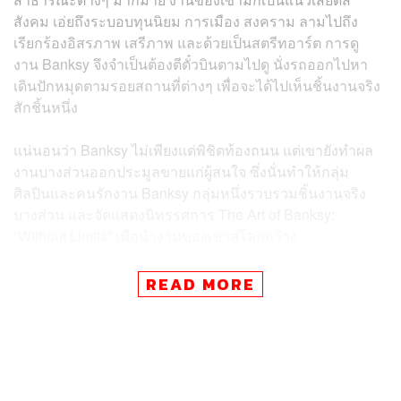
สังคม เอ่ยถึงระบอบทุนนิยม การเมือง สงคราม ลามไปถึง
เรียกร้องอิสรภาพ เสรีภาพ และด้วยเป็นสตรีทอาร์ต การดู
งาน Banksy จึงจำเป็นต้องตีตั๋วบินตามไปดู นั่งรถออกไปหา
เดินปักหมุดตามรอยสถานที่ต่างๆ เพื่อจะได้ไปเห็นชิ้นงานจริง
สักชิ้นหนึ่ง
แน่นอนว่า Banksy ไม่เพียงแต่พิชิตท้องถนน แต่เขายังทำผล
งานบางส่วนออกประมูลขายแก่ผู้สนใจ ซึ่งนั่นทำให้กลุ่ม
ศิลปินและคนรักงาน Banksy กลุ่มหนึ่งรวบรวมชิ้นงานจริง
บางส่วน และจัดแสดงนิทรรศการ The Art of Banksy:
“Without Limits” เพื่อนำงานของเขาสู่โลกกว้าง
READ MORE