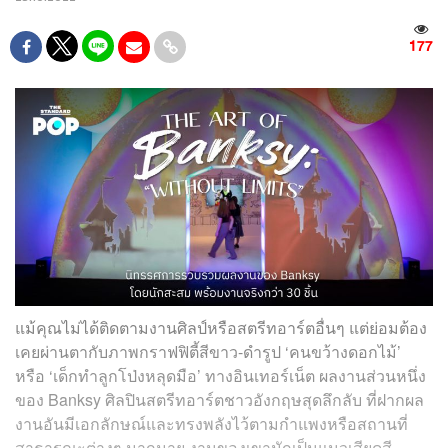
177
แม้คุณไม่ได้ติดตามงานศิลป์หรือสตรีทอาร์ตอื่นๆ แต่ย่อมต้อง
เคยผ่านตากับภาพกราฟฟิตี้สีขาว-ดำรูป ‘คนขว้างดอกไม้’
หรือ ‘เด็กทำลูกโป่งหลุดมือ’ ทางอินเทอร์เน็ต ผลงานส่วนหนึ่ง
ของ Banksy ศิลปินสตรีทอาร์ตชาวอังกฤษสุดลึกลับ ที่ฝากผล
งานอันมีเอกลักษณ์และทรงพลังไว้ตามกำแพงหรือสถานที่
สาธารณะต่างๆ มากมาย งานของเขามักเป็นแนวเสียดสี