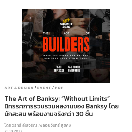
/
/
ART & DESIGN
EVENT
POP
The Art of Banksy: “Without Limits”
นิทรรศการรวบรวมผลงานของ Banksy โดย
นักสะสม พร้อมงานจริงกว่า 30 ชิ้น
โดย
วริทธิ์ ลิ้มเจริญ
,
พลอยจันทร์ สุขคง
25.10.2022