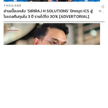
THAILAND
อ่านเบื้องหลัง ‘SIRIRAJ H SOLUTIONS’ ปักหมุด ICS สู่
...
โมเดลคืนทุนใน 3 ปี รายได้โต 30% [ADVERTORIAL]
POLITICS
ไชยชนก ย้ำรัฐบาลมีเสถียรภาพ-มั่นคง ไม่รู้กระแส 10
...
สส.กล้าธรรม ซบภูมิใจไทย ชี้ปรับ ครม. 1 ปีแค่กรอบประเมิน
โยนนายกฯ ตัดสินใจ