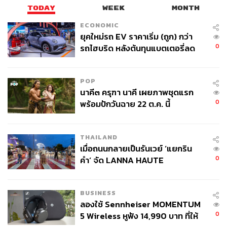
TODAY
WEEK
MONTH
ECONOMIC
ยุคใหม่รถ EV ราคาเริ่ม (ถูก) กว่า
0
รถไฮบริด หลังต้นทุนแบตเตอรี่ลด
ลง - จีนแห่บุกตลาดเกิดใหม่
POP
นาคี๓ ครุฑา นาคี เผยภาพชุดแรก
0
พร้อมปักวันฉาย 22 ต.ค. นี้
THAILAND
เมื่อถนนกลายเป็นรันเวย์ ‘แยกริน
0
คำ’ จัด LANNA HAUTE
COUTURE กลางสายฝน
BUSINESS
ลองใช้ Sennheiser MOMENTUM
0
5 Wireless หูฟัง 14,990 บาท ที่ให้