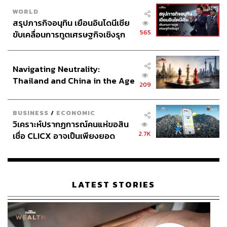
WORLD
177
สรุปภารกิจอนุทิน เยือนอินโดนีเซีย
565
ขับเคลื่อนการทูตเศรษฐกิจเชิงรุก
ประกาศหุ้นส่วนยุทธศาสตร์ไทย –
ABOUT THE AUTHOR
อินโดนีเซีย
วริทธิ์ ลิ้มเจริญ
Navigating Neutrality:
คนเชียงใหม่ เรียนจบปริญญาตรี คณะ
Thailand and China in the Age
สถาปัตยกรรมศาสตร์ มหาวิทยาลัยเชียงใหม่
209
of a New Global Order
ชอบกิน ชอบเที่ยว ชอบถ่ายรูป ชอบรีวิวให้
เพื่อนฟัง เลยมาฝึกงานที่ THE STANDARD
POP
BUSINESS
/
ECONOMIC
วิเคราะห์ปรากฏการณ์คนแห่ขอสิน
ABOUT THE AUTHOR
2.7K
เชื่อ CLICX อาจเป็นเพียงยอด
ภูเขาน้ำแข็ง ของปัญหาหนี้ครัว
พลอยจันทร์ สุขคง
เรือนไทยที่ถูกซุกไว้
Senior Content Creator ประจำกองไลฟ์สไตล์
สำนักข่าว THE STANDARD
LATEST STORIES
ABOUT THE PHOTOGRAPHER
สลัก แก้วเชื้อ
ช่างภาพประจำสำนักข่าว THE STANDARD