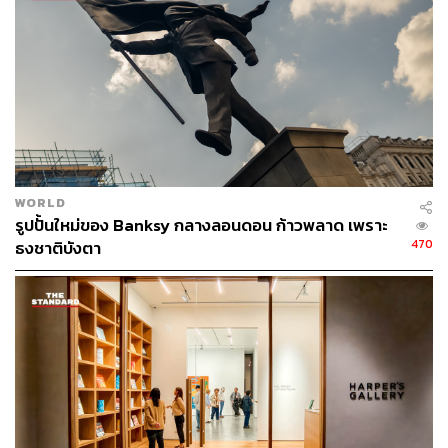
The Art of Banksy: “Without Limits” เป็นนิทรรศการรวบรวม
ผลงานของ Banksy โดยเหล่านักสะสม ครั้งแรกในอาเซียน ที่
WORLD
เคยจัดแสดงมาแล้วกว่า 18 เมืองสำคัญทั่วโลก โดยมี King
รูปปั้นใหม่ของ Banksy กลางลอนดอน ก้าวพลาด เพราะ
Power, MOCA BANGKOK และ Plan B Media เข้ามาเป็น
470
ธงชาติบังตา
พาร์ตเนอร์ในการจัดงาน
ภายในงานจัดแสดงผลงานจริง 30 ชิ้น และผลงานรีเมกอื่นๆ
รวมกันกว่า 150 ชิ้น ทั้งภาพพิมพ์ ภาพถ่าย ประติมากรรม
รวมไปถึงมัลติมีเดียอื่นๆ โดยเราจะได้เห็นงานคุ้นตากันอย่าง
‘Flower Thrower’ ภาพกราฟฟิตี้ขาว-ดำรูปคนขว้างดอกไม้
หรือ ‘Girl with Balloon’ รูปเด็กหญิงตัวน้อยที่ทำลูกโป่งสีแดง
หลุดหาย นอกจากนี้ยังมีงานแนวประติมากรรมที่น่าสนใจ