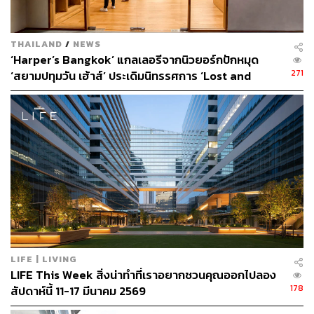
เช่น Police Helmet with Mirrors หรือห้องมัลติมีเดีย ‘Infinity
Room’ ที่นำคุณไปพบงานและโลกของ Banksy ในชั่วพริบตา
THAILAND
/
NEWS
‘Harper’s Bangkok’ แกลเลอรีจากนิวยอร์กปักหมุด
271
‘สยามปทุมวัน เฮ้าส์’ ประเดิมนิทรรศการ ‘Lost and
Found’ ของ ‘Joel Mesler’ ครั้งแรกในอาเซียน
[Advertorial]
LIFE | LIVING
LIFE This Week สิ่งน่าทำที่เราอยากชวนคุณออกไปลอง
178
สัปดาห์นี้ 11-17 มีนาคม 2569