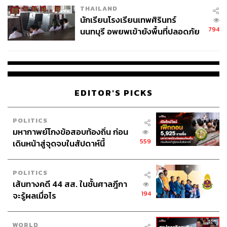
จะมีการใส่อารมณ์มากขึ้น ไปสู่กลุ่มที่เป็นอินฟูขนาดเล็ก
THAILAND
จ่ายหนี้-แอบระบุแบรนด์
ทำให้เรื่องพร่กระจายมากขึ้น พอไปถึงผู้คน จะมองและแทบ
นักเรียนโรงเรียนเทพศิรินทร์
จะแยกไม่ออกว่าสิ่งนี้เป็นเรื่องมาจากการจัดตั้งหรือกระแส
794
นนทบุรี อพยพเข้ายังพื้นที่ปลอดภัย
ธรรมชาติ และง่ายมากที่คนคล้อยตาม
ชั่วคราว หลังเหตุใช้อาวุธปืนภายใน
โรงเรียนคลี่คลาย
“การกระทำแบบนี้จริงๆถือเป็นการหมิ่นประมาท ลดทอน
เกียรติและศักดิ์ศรีความเป็นมนุษย์ เป็นการกระทำที่ขาด
ความกล้าหาญ ทำให้ผู้วิจารณ์และตรวจสอบ ไม่กล้าและ
EDITOR'S PICKS
สร้างความหวาดกลัวให้เจ้าตัว จึงต้องแก้ไขสิ่งนี้ด้วยกัน” อร
พิณ กล่าว
POLITICS
มหากาพย์โกงข้อสอบท้องถิ่น ก่อน
ทั้งนี้คณะกรรมาธิการการพัฒนาการเมืองฯ ได้เชิญ
กองอำน
559
เดินหน้าสู่จุดจบในสัปดาห์นี้
วยการรักษาความมั่นคงภายในราชอาณาจักร
หรือ
กอ.รมน.และ กอ.รมน.ภาค 4 ส่วนหน้า สำนักงานคณะ
กรรมการสิทธิมนุษยชนแห่งชาติ และกระทรวงดิจิทัลฯ มา
POLITICS
เส้นทางคดี 44 สส. ในชั้นศาลฎีกา
ชี้แจงด้วย
194
จะรู้ผลเมื่อไร
TAGS:
iLaw
กระทรวงดิจิทัลเพื่อเศรษฐกิจและสังคม
นักข่าว
ฐปณีย์ เอียดศรีไชย
ปฏิบัติการไอโอ
WORLD