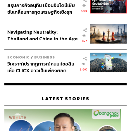
Rocket Media Lab
สื่อมวลชน
สรุปภารกิจอนุทิน เยือนอินโดนีเซีย
539
ขับเคลื่อนการทูตเศรษฐกิจเชิงรุก
ประกาศหุ้นส่วนยุทธศาสตร์ไทย –
อินโดนีเซีย
Navigating Neutrality:
Thailand and China in the Age
167
of a New Global Order
99
ECONOMIC
/
BUSINESS
วิเคราะห์ปรากฏการณ์คนแห่ขอสิน
2.6K
เชื่อ CLICX อาจเป็นเพียงยอด
ABOUT THE AUTHOR
ภูเขาน้ำแข็ง ของปัญหาหนี้ครัว
เรือนไทยที่ถูกซุกไว้
THE STANDARD TEAM
กองบรรณาธิการ THE STANDARD
LATEST STORIES