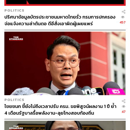
ที่ผ่านมาได้ปวารณาตัวเอง อุทิศเวลาเพื่อทำข่าวในจังหวัด
ชายแดนภาคใต้มากที่สุด และเป็นนักข่าวที่ตามกระบวนการ
POLITICS
สันติภาพ คณะพูดคุยเพื่อสันติภาพ จึงต้องสัมภาษณ์ทุกฝ่าย
ปริศนาข้อมูลบัตรประชาชนมหาดไทยรั่ว กรมการปกครอง
รวมถึง BRN เพราะต้องมีพื้นที่กลางในการสื่อสารให้ทุกฝ่าย
457
จ่อแจ้งความล่าต้นตอ ดีอีสั่งเอาผิดผู้เผยแพร่
ได้เสนอความเห็น แต่กลับถูกนำภาพที่สัมภาษณ์ BRN ไป
กล่าวหาว่าเป็นนักข่าว BRN ทั้งๆที่เราทำหน้าที่สื่อมวลชน
เหมือนนักข่าวคนอื่นทำ
“อยากขอความเป็นธรรมและความยุติธรรมจากทุกฝ่าย
เพราะไม่รู้จะไปเรียกร้องที่ไหน จะมองว่าสื่อมวลชนได้สิทธิ
พิเศษมายื่นเรื่องก็ขอใช้สิทธิ เพราะการทำหน้าที่สื่อมวลชน
ถูกใส่ร้ายป้ายสีเกินความเป็นมนุษย์ ขนาดสื่อมวลชนมีสิทธิ
เสรีภาพ ได้รับความคุ้มครองตามรัฐธรรมนูญยังโดนแบบนี้
แล้วประชาชนทั่วไปที่คิดต่างจากรัฐ หรือเป็นคู่ขัดแย้งกับใคร
จะโดนวิธิการมาทำแบบนี้ ก็เป็นอันตรายกับสังคม ส่วนตัวก็
POLITICS
ไชยชนก ชี้ยังไม่ถึงเวลาปรับ ครม. ขอพิสูจน์ผลงาน 1 ปี ย้ำ
ไปพบนักจิตวิทยา มา 2 ครั้ง และกระทบกับการทำหน้าที่นัก
47
4 เดือนรัฐบาลรื้อพลังงาน-ลุยโกงสอบท้องถิ่น
ข่าว กลับทำได้น้อยลง เพราะกระทบจิตใจ และกลัว โดย
เฉพาะความไม่ปลอดภัยในการทำข่าว ไปเจอหน้าใครถูก
มองหน้าถาม ไปประชุมกับเจ้าหน้าที่ มีเพื่อนคนหนึ่งมากระ