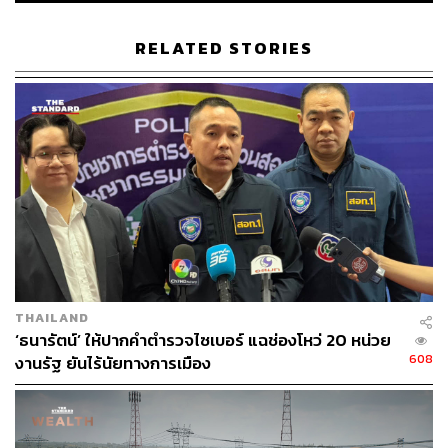
ฐปณีย์ กล่าวว่า หลังวันที่ 13 เมษายน จะมีเพจข้อความ
ลักษณะนี้มาอย่างต่อเนื่อง จึงยื่นหนังสือถึงนายกรัฐมนตรี
RELATED STORIES
และยังมีการกระทำซ้ำมากขึ้น จนวันที่ 18 เมษายน ได้ไป
ปรึกษากับตำรวจไซเบอร์ว่าถ้าอยากตรวจสอบเพจเหล่านี้ ให้
ไปยื่นฟ้องหมิ่นประมาทที่สภ.เมืองยะลา ยื่นฟ้อง 10 เพจที่ยก
ตัวอย่าง และวันที่ 21 เมษายนตนได้ไปยื่นเรื่องที่ คณะ
กรรมการสิทธิมนุษยชนแห่งชาติ แต่พวกเขายังโจมตีไม่หยุด
“อย่างในภาพ AI เป็นภาพดิฉันถูก สส.รอมฎอน จูงเชือก
เหมือนจูงสนุก และข้อความบอกว่า ตำแหน่งใหม่ หมารับใช้
BRN เป็นภาพที่ร้ายแรงมาก และภาพนู้ดที่เป็นภาพกับ อลาดี
ร้ายแรงในความรู้สึกดิฉันมาก เป็นภาพที่ดิฉันไปงานแต่งงาน
เพื่อน ไม่มีรูปนี้เก็บไว้แล้วเขามีภาพนี้ได้อย่างไร และเรื่องนี้ก็
THAILAND
กระทบไปถึง อลาดีด้วย”
‘ธนารัตน์’ ให้ปากคำตำรวจไซเบอร์ แฉช่องโหว่ 20 หน่วย
608
งานรัฐ ยันไร้นัยทางการเมือง
ฐปณีย์ เล่าเหตุการณ์ทั้งน้ำตาโดย ระบุว่า แม้จะแจ้งความไป
แล้ว แต่เพจเหล่านี้ยังคุกคามอย่างต่อเนื่อง จนวันที่ 25
พ.ค.เพจ Truth of the Day ไปเขียนว่าสื่อตัวดียื่นเรื่องถึง
กมธ.และเชิญ ผอ.รมน.มาชี้แจง จึงอยากถามว่า เพจนี้รู้ได้