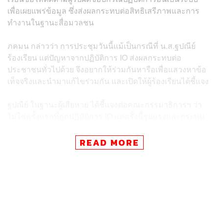
เพื่อเผยแพร่ข้อมูล ซึ่งส่งผลกระทบต่อสิทธิเสรีภาพและการ
ทำงานในฐานะสื่อมวลชน
ภคมน กล่าวว่า การประชุมวันนี้แม้เป็นกรณีที่ น.ส.ฐปณีย์
ร้องเรียน แต่ปัญหาจากปฏิบัติการ IO ส่งผลกระทบต่อ
ประชาชนทั่วไปด้วย จึงอยากให้ร่วมกันหารือเพื่อแสวงหาข้อ
เท็จจริงและนำมาแก้ไขร่วมกัน และเปิดให้ผู้ร้องเรียนได้ชี้แจง
ฐปณีย์ ในฐานะผู้เสียหาย ได้ชี้แจงต่อคณะกรรมาธิการฯ ว่า
ไม่ใช่ครั้งแรกที่ถูกปฏิบัติการ IO แต่ครั้งนี้รุนแรงและกระทบ
ทางจิตใจอย่างร้ายแรง ซึ่งที่มาการร้องเรียนมาจากการ
ติดตามข่าวลอบยิงนายกมลศักดิ์ ลีวาเมาะ สส.เขต 5 จังหวัด
READ MORE
นราธิวาส เนื่องจากเป็นนักข่าวที่ติดตามข่าวจังหวัดชายแดน
ภาคใต้มาตลอด 22 ปี ไม่ว่าจะเป็นเหตุระเบิดหรือความรุน
แรงใดๆ และเป็นนักข่าวภาคสนามที่ไปลงพื้นที่จริง จึงเป็น
หน้าที่ที่ต้องไปติดตามข่าวนี้เพราะเป็นคดีสำคัญ ซึ่งหลังจาก
รายงานข่าวว่ามีการใช้รถ กอ.รมน.นราธิวาส มาใช้ก่อเหตุ
ยิง สส.กมลศักดิ์ และมีการแถลงข่าวของ พล.ท.นรธิป โพย