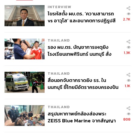
ใช้คำหยาบ การโจมตีเกี่ยวกับความไม่สงบในชายแดนใต้ พบ
INTERVIEW
ไขรหัสตั้ง ผบ.ตร. ‘ความสามารถ
ว่าสร้างเอนเกจเมนต์มากที่สุด ทำให้เกิดการมองเห็น มากสุด
2.7K
vs อาวุโส’ และอนาคตการปฏิรูปสี
การโจมตีการเป็นนักข่าว ทั้งการเป็นนักข่าวโจร และถูกเลิก
กากี กับ พล.ต.อ. เอก อังสนานนท์
จ้าง ซึ่งพบมากในช่วงหนึ่ง และถ้าเป็นการโจมตีเรื่องเป็นนัก
สิทธิมนุษยชนก็จะขับไล่ ให้ไปอยู่ที่อื่น
THAILAND
รอง ผบ.ตร. บัญชาการเหตุยิง
“มีการตั้งคำถามว่า ข้อความเหล่านี้เป็นข้อความที่เป็น
1.3K
โรงเรียนเทพศิรินทร์ นนทบุรี สั่ง
ธรรมชาติหรือไม่ ถ้าคนเล่นโซเซียลมีเดีย จะรู้ว่าข้อความ
ค้นหา 2 รอบยืนยันไร้คนติดค้าง พบ
ต่างๆดูมีคำสั่ง การทำ IO หากเป็น IO ในช่วงหลัง 4-5 ปีมานี้
ศพปู่-ย่าที่บ้านพักผู้ก่อเหตุ
เป็นข้อสันนิษฐานว่า การมา AI ทำให้ครีเอทภาพได้ง่ายขึ้น
THAILAND
ทำให้มีข้อความหลากหลายมากขึ้น”
สื่อนอกจับตากราดยิง รร. ใน
1.1K
นนทบุรี ชี้ไทยมีอัตราครอบครองปืน
อรพิณ กล่าวว่า กลุ่มที่เข้ามามีส่วนโจมตี ฐปณีย์ ทำอะไรบ้าง
สูงในระดับต้นของภูมิภาค
จากรายงานพบว่า กลุ่มหนึ่งมีข้อมูลต้นทาง เชิงยุทธศาสตร์
THAILAND
ว่าจะให้เล่นเรื่องอะไร ข้อมูลเป็นช่วงๆ เช่น นักข่าวโจร เลิก
สรุปมหากาพย์กล้องส่องพระ
จ้าง และจะมีกลุ่มที่ 2 นำประเด็นนี้มี Repagaging ทำให้
808
ZEISS Blue Marine จากสัญญา
เนื้อหานั้นเล่าผ่านสื่ออนไลน์ เหมือนสำนักข่าวออนไลน์ เป็น
ผลิต 8.3 ล้าน สู่ข้อพิพาท ‘มา
ภาพแชร์ง่าย เอาข้อมูลไปแชร์ต่อ มีลักษณะนำทางอารมณ์
เวลล์ฯ’ ฟ้อง ‘โทน บางแค’ ผิดนัด