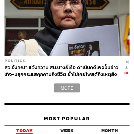
ซิบบอกว่ามีคนหนึ่งไม่อยากถ่ายภาพกับเราเพราะคิดว่าเป็น
BRN”
ฐปณีย์ กล่าวย้ำว่า จึงอยากให้มีการสอบสวนและติดตาม
อย่างน้อยเพจที่ป้ายสีผู้อื่นเหล่านี้ เป็นใคร ที่ได้ยื่นเรื่องไป
สภ.เมืองยะลา ได้รับแจ้งกลับมาว่า 10 เพจที่ฟ้องไปมีตัวตน 1
เพจ แต่อีก 9 เพจ ยังไม่พบตัวตนจึงเรียกร้องถามหาความจริง
และร้องไปยัง Meta ว่าจะจัดการกับเพจอย่างนี้ และยังทำต่อ
POLITICS
เนื่องจนกระทบกับการทำหน้าที่นักข่าว และความปลอดภัย
สว.อังคณา แจ้งความ สน.บางยี่เรือ ดำเนินคดีเพจปั้นข่าว
ต่อชีวิต
108
เท็จ-ปลุกกระแสคุกคามถึงชีวิต ย้ำไม่เคยโพสต์ถึงเหตุยิง
ทหารพราน 5 นาย ที่นราธิวาส
ด้านอรพิณ ยิ่งยงพัฒนา ผู้อำนวยการ Rocket Media Lab และ
MORE
กรรมการ iLaw ชี้แจง รายงานปฏิบัติการไอโอฤดูร้อน 2026
ซึ่งศึกษากรณีการโจมตี น.ส.ฐปณีย์ ระหว่างวันที่ 13-27
เมษายน 2569 ที่พบ #อย่างเป็นระบบ 2 คำ คือ #นักข่าวโจร
#โฆษกBRN จึงนำคำมาค้นหา เจอ 7 วาทกรรม ตั้งแต่การ
MOST POPULAR
โจมตีชาติพันธุ์ กล่าวถึงเป็นนักข่าวสิทธิมนุษยชน ในการทำ
ข่าวโรฮิงญา เล่นกับประเด็นไม่ใช่คนไทย นำตัวไปรักษาสิทธิ
TODAY
WEEK
MONTH
ชาติพันธุ์อื่นๆ เช่นใช้คำกว่า โรฮิงแยม และการโจมตีบุคคลที่