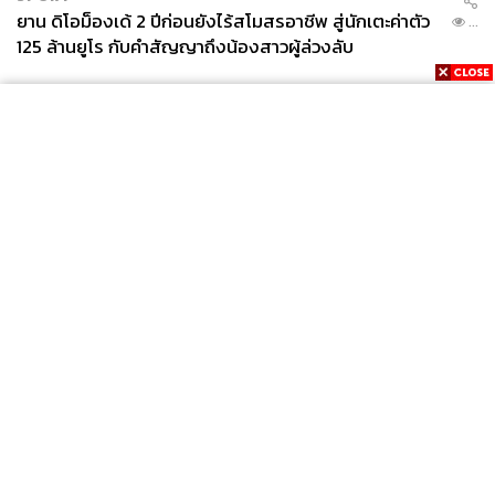
ยาน ดิโอม็องเด้ 2 ปีก่อนยังไร้สโมสรอาชีพ สู่นักเตะค่าตัว
...
125 ล้านยูโร กับคำสัญญาถึงน้องสาวผู้ล่วงลับ
News
Wealth
Pop
Podcast
Video
Now
Opinion
Careers
Events
Privacy
About
Contact
Policy
FOR
ADVERTISING
MEMBERSHIP