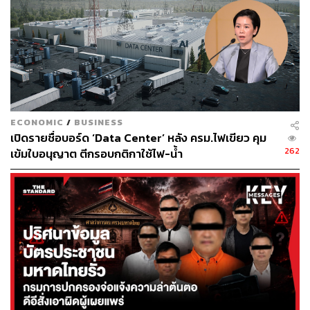
อย่างไร เพราะเราเองและ กมธ.ไม่เคยให้ข่าวเรื่องนี้หลังยื่น
หนังสือถึง กมธ.เมื่อวันที่ 21 พฤษภาคม
“เรื่องนี้กระทบกับจิตใจค่อนข้างสูง เพราะการโจมตีเยอะ ใช้
ภาพ AI มันรุนแรงและไปเร็ว ผลกระทบทางจิตใจมีคนถามว่า
แรงนะ มีคนถามว่าเราแบ่งแยกดินแดนจริงไหม ไม่ใช่แค่
คนในสามจังหวัด แต่คนในกรุงเทพก็ถาม และถามว่าไป
ECONOMIC
/
BUSINESS
สนับสนุนแบ่งแยกดินแดนเหรอ เราก็ยืนยันว่าไปทำข่าว แล้ว
เปิดรายชื่อบอร์ด ‘Data Center’ หลัง ครม.ไฟเขียว คุม
เขาตอบว่า อย่าไปทำอย่างนั้นนะคะ ถ้าไปทำอย่างนั้นไม่เอา
262
เข้มใบอนุญาต ตีกรอบกติกาใช้ไฟ-น้ำ
ไว้ แสดงว่า เขาเชื่อใส่ร้ายป้ายสี”
ฐปณีย์ กล่าวว่า ในฐานะสื่อมวลชน ยืนยันว่าไปทำข่าว
สื่อมวลชนเท่านั้นในช่วง 18 ปีที่ทำข่าว 3 มิติ ตนทำข่าว
ชายแดนใต้มาโดยตลอด รวมถึง 10 ปีของการมีคณะพูดคุย
เพื่อสันติภาพ หน้าที่นักข่าวทำหน้าที่สื่อเพื่อสันติภาพ เพราะ
นักข่าวก็อยากเห็นสันติในจังหวัดชายแดนภาคใต้ ดิฉันเป็น
คน อ.จะนะ จ.สงขลาเป็นประชาชนที่ได้รับผลกระทบด้วย