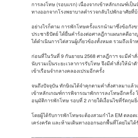
การลงโทษ (รอบแรก) เนื่องจากเข้าหลักเกณฑ์เป็นนั
ทางออกจากโรงพยาบาลตำรวจกลับไปพักอาศัยที่บ้า
อย่างไรก็ตาม การพักโทษครั้งแรกนำมาซึ่งข้อกังข
ประชาธิปัตย์ ได้ยื่นคำร้องต่อศาลฎีกาแผนกคดีอ
ได้ดำเนินการไต่สวนผู้เกี่ยวข้องทั้งหมด รวมถึงเ
ก่อนที่ในวันที่ 9 กันยายน 2568 ศาลฎีกาฯ จะมีคำสั
นับรวมเป็นระยะเวลาการรับโทษ จึงมีคำสั่งให้นำตัวท
เข้าเรือนจำกลางคลองเปรมอีกครั้ง
จนถึงปัจจุบัน ทักษิณได้จำคุกตามคำสั่งศาลมาแล้วเ
เข้าหลักเกณฑ์การพิจารณาพักการลงโทษอีกครั้ง
อนุมัติการพักโทษ รอบที่ 2 ภายใต้เงื่อนไขที่รัดกุมยิ่
โดยผู้ได้รับการพักโทษจะต้องสวมกำไล EM ตลอดเ
เคร่งครัด และห้ามเดินทางออกนอกพื้นที่โดยไม่ได