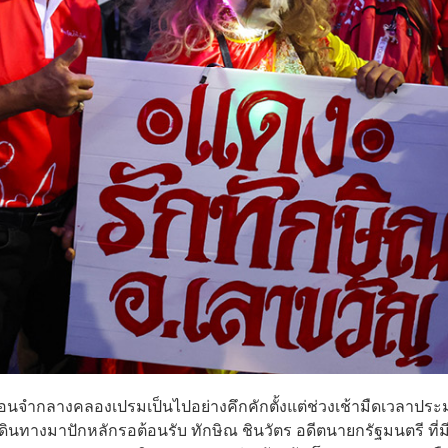
ือนจำกลางคลองเปรมเป็นไปอย่างคึกคักตั้งแต่ช่วงเช้ามืดเวลาปร
นทางมาปักหลักรอต้อนรับ ทักษิณ ชินวัตร อดีตนายกรัฐมนตรี ที่ม