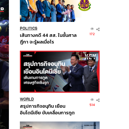
POLITICS
172
เส้นทางคดี 44 สส. ในชั้นศาล
ฎีกา จะรู้ผลเมื่อไร
WORLD
514
สรุปภารกิจอนุทิน เยือน
อินโดนีเซีย ขับเคลื่อนการทูต
เศรษฐกิจเชิงรุก ประกาศหุ้น
ส่วนยุทธศาสตร์ไทย –