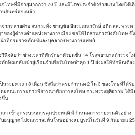
กโทษที่มีอายุมากกว่า 70 ปี และมีโรคประจำตัวร้ายแรง โดยได้เด
นจันทร์ส่องหล้า
าจากหลายฝ่าย จนกระทั่ง ชาญชัย อิสระเสนารักษ์ อดีต สส. พรรค
าญาของผู้ดำรงตำแหน่งทางการเมือง ขอให้ไต่สวนการบังคับโทษ ซึ่
จ้าหน้าที่กรมราชทัณฑ์และบุคลากรทางการแพทย์
่งวินิจฉัยว่า ช่วงเวลาที่พักรักษาตัวบนชั้น 14 โรงพยาบาลตำรวจ ไม่
ักษิณกลับเข้าสู่เรือนจำเพื่อรับโทษจำคุก 1 ปี ส่งผลให้ทักษิณต้อ
ป็นระยะเวลา 8 เดือน ซึ่งถือว่าครบกำหนด 2 ใน 3 ของโทษที่ได้รับ 
 โดยคณะกรรมการพิจารณาพักการลงโทษ กระทรวงยุติธรรม ได้มีม
งขึ้น
วลา เข้าสู่กระบวนการคุมประพฤติ มีกำหนดการรายงานตัวอย่าง
้รับอนุญาต ไปจนกว่าจะพ้นโทษอย่างสมบูรณ์ในวันที่ 9 กันยายน 2