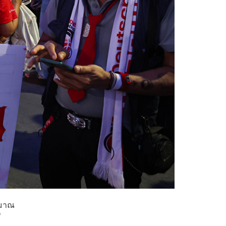
ะมาณ
ี