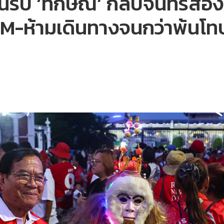
นรับ ‘ทักษิณ’ กลับจันทร์ส่อ
M-ห้ามเดินทางจนกว่าพ้นโท