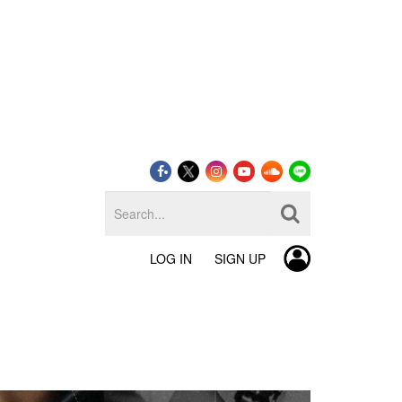
LOG IN
SIGN UP