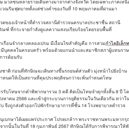
ษ มวลชนหลายรายเดินทางมาจากต่างจังหวัด โดยเฉพาะภาคเหนื
ิเวณริมฟุตบาทตั้งแต่ช่วงค่ำของวันที่ 10 พฤษภาคมที่ผ่านมา
ดของเจ้าหน้าที่ตำรวจสถานีตำรวจนครบาลประชาชื่น สถานี
ณฑ์ ที่กระจายกำลังดูแลความสงบเรียบร้อยโดยรอบพื้นที่
ากเรือนจำกลางคลองเปรม มีเงื่อนไขสำคัญคือ การสวม
กำไลอิเล็ก
จำจะมีบุคคลในครอบครัว พร้อมด้วยแกนนำและสมาชิกสภาผู้แทนรา
้การต้อนรับ
ชาติ ก่อนที่ทักษิณจะเดินทางขึ้นรถยนต์ส่วนตัว มุ่งหน้าไปยังบ้าน
ูกกำหนดให้เป็นสถานที่คุมประพฤติจนกว่าจะพ้นกำหนดโทษ
รับโทษจากคำพิพากษารวม 3 คดี คิดเป็นโทษจำคุกทั้งสิ้น 8 ปี โ
 สิงหาคม 2566 และเข้าสู่กระบวนการยุติธรรมในวันเดียวกัน ทว่าใ
บ จึงถูกส่งตัวออกไปพักรักษาอาการที่ชั้น 14 โรงพยาบาลตำรวจ
กิจจานุเบกษาได้เผยแพร่ประกาศ โปรดเกล้าฯ พระราชทานพระมหากร
จากนั้นในวันที่ 18 กุมภาพันธ์ 2567 ทักษิณได้รับการพิจารณาให้พ