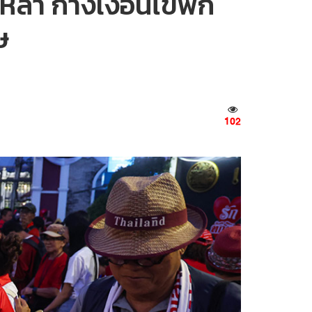
งหล้า กางเงื่อนไขพัก
ษ
102