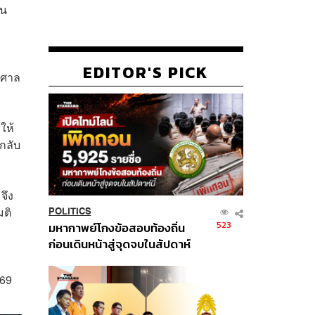
ิน
EDITOR'S PICK
งศาล
ให้
งกลับ
จึง
ติ
POLITICS
523
มหากาพย์โกงข้อสอบท้องถิ่น
ก่อนเดินหน้าสู่จุดจบในสัปดาห์
นี้
569