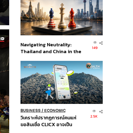
อินโดนีเซีย
Navigating Neutrality:
149
Thailand and China in the
Age of a New Global
Order
BUSINESS
/
ECONOMIC
2.5K
วิเคราะห์ปรากฏการณ์คนแห่
ขอสินเชื่อ CLICX อาจเป็น
เพียงยอดภูเขาน้ำแข็ง ของ