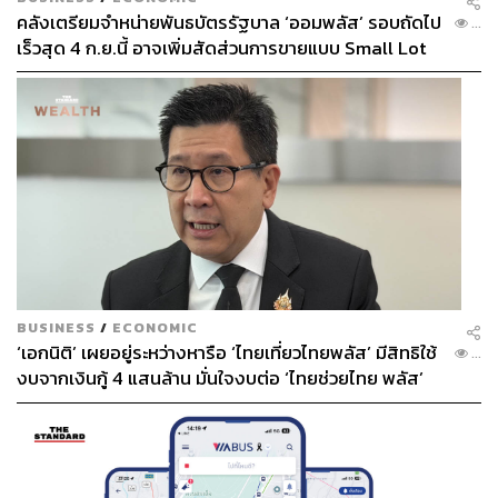
คลังเตรียมจำหน่ายพันธบัตรรัฐบาล ‘ออมพลัส’ รอบถัดไป
...
เร็วสุด 4 ก.ย.นี้ อาจเพิ่มสัดส่วนการขายแบบ Small Lot
First มากขึ้น
BUSINESS
/
ECONOMIC
‘เอกนิติ’ เผยอยู่ระหว่างหารือ ‘ไทยเที่ยวไทยพลัส’ มีสิทธิใช้
...
งบจากเงินกู้ 4 แสนล้าน มั่นใจงบต่อ ‘ไทยช่วยไทย พลัส’
เฟส 2 มีเพียงพอ