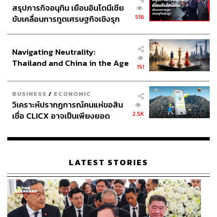
สรุปภารกิจอนุทิน เยือนอินโดนีเซีย
516
ขับเคลื่อนการทูตเศรษฐกิจเชิงรุก
ประกาศหุ้นส่วนยุทธศาสตร์ไทย –
อินโดนีเซีย
Navigating Neutrality:
Thailand and China in the Age
151
of a New Global Order
BUSINESS
/
ECONOMIC
วิเคราะห์ปรากฏการณ์คนแห่ขอสิน
2.5K
เชื่อ CLICX อาจเป็นเพียงยอด
ภูเขาน้ำแข็ง ของปัญหาหนี้ครัว
เรือนไทยที่ถูกซุกไว้
LATEST STORIES