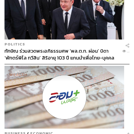
POLITICS
ทักษิณ ร่วมสวดพระอภิธรรมศพ ‘พล.ต.ท. ผ่อน’ บิดา
...
‘พักตร์พิไล ทวีสิน’ สิริอายุ 103 ปี แกนนำเพื่อไทย-บุคคล
หลากวงการร่วมอาลัย
BUSINESS
/
ECONOMIC