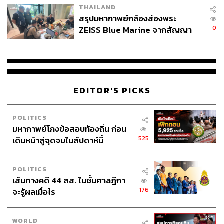
THAILAND
สรุปมหากาพย์กล้องส่องพระ
0
ZEISS Blue Marine จากสัญญา
ผลิต 8.3 ล้าน สู่ข้อพิพาท ‘มา
เวลล์ฯ’ ฟ้อง ‘โทน บางแค’ ผิดนัด
จ่ายหนี้-แอบระบุแบรนด์
EDITOR'S PICKS
POLITICS
มหากาพย์โกงข้อสอบท้องถิ่น ก่อน
525
เดินหน้าสู่จุดจบในสัปดาห์นี้
POLITICS
เส้นทางคดี 44 สส. ในชั้นศาลฎีกา
176
จะรู้ผลเมื่อไร
WORLD