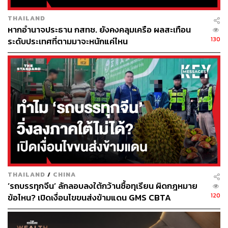
บทความโดย: คณะทำงาน ‘Zero Corruption: ‘กกร. ไม่ทน’
THAILAND
หากอำนาจประธาน กสทช. ยังคงคลุมเครือ ผลสะเทือน
TAGS:
คณะกรรมการป้องกันและปราบปรามการทุจริตแห่งชาติ
130
ระดับประเทศที่ตามมาจะหนักแค่ไหน
(ป.ป.ช.)
คณะกรรมการร่วมภาคเอกชน 3 สถาบัน
Key Messages
องค์การเพื่อความร่วมมือทางเศรษฐกิจและการพัฒนา
(OECD)
สถาบันเพื่อการยุติธรรมแห่งประเทศไทย
การคอร์รัปชัน
THAILAND
/
CHINA
‘รถบรรทุกจีน’ ลักลอบลงใต้กว้านซื้อทุเรียน ผิดกฎหมาย
120
ข้อไหน? เปิดเงื่อนไขขนส่งข้ามแดน GMS CBTA
132