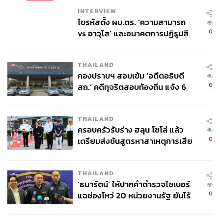
INTERVIEW
ไขรหัสตั้ง ผบ.ตร. ‘ความสามารถ
0
vs อาวุโส’ และอนาคตการปฏิรูปสี
กากี กับ พล.ต.อ. เอก อังสนานนท์
THAILAND
กองปราบฯ สอบเข้ม ‘อดีตอธิบดี
0
สถ.’ คดีทุจริตสอบท้องถิ่น แจ้ง 6
ข้อหาหนัก จ่อชง ป.ป.ช. 12 ส.ค. นี้
THAILAND
ครอบครัวรับร่าง ฮลุน โซโล่ แล้ว
0
เตรียมส่งชันสูตรหาสาเหตุการเสีย
ชีวิต
THAILAND
‘ธนารัตน์’ ให้ปากคำตำรวจไซเบอร์
0
แฉช่องโหว่ 20 หน่วยงานรัฐ ยันไร้
นัยทางการเมือง