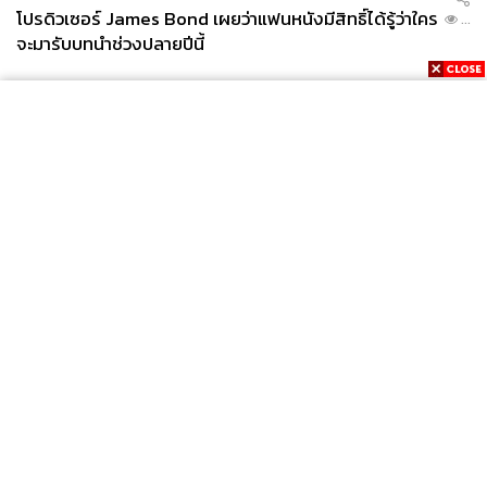
โปรดิวเซอร์ James Bond เผยว่าแฟนหนังมีสิทธิ์ได้รู้ว่าใคร
...
จะมารับบทนำช่วงปลายปีนี้
News
Wealth
Pop
Podcast
Video
Now
Opinion
Careers
Events
Privacy
About
Contact
Policy
FOR
ADVERTISING
MEMBERSHIP