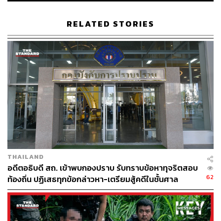
ระหว่างกัน จึงมีกติกาที่เฉพาะเจาะจงกว่า คือเน้นให้เกิดการ
แก้ปัญหาในภาครัฐและเอกชนด้วยความร่วมมือระหว่าง
RELATED STORIES
ประเทศ ทั้งต้องยอมรับการตรวจประเมินที่เข้มข้นจาก
ประเทศสมาชิกตลอดเวลา ซึ่งจะเป็นแรงกระตุ้นให้ไทยเกิด
การพัฒนาในมิติต่างๆ ที่ยังล้าหลังหรือขาดอยู่ ให้พร้อมทั้ง
การค้าและการลงทุน ธรรมาภิบาลภาครัฐ และการต่อต้าน
คอร์รัปชัน ตามหลักสากล
สิ่งที่เราต้องทำให้เขายอมรับจึงมีมากกว่าการออกกฎหมาย
เพื่อ ‘จับคนโกง’ อย่างเดียว แต่ต้องปฏิบัติครอบคลุมหลายมิติ
สำคัญเพื่อให้เกิด ‘ระบบความซื่อตรงภาครัฐ’ (Public
Integrity System) ที่จับต้องได้และยั่งยืน ผ่านการพัฒนากลไก
บริหารที่มีการกำกับดูแลที่ดี เป็นอิสระ มีประสิทธิภาพ
โปร่งใสตรวจสอบได้ โดย OECD เชื่อในหลักการว่า
THAILAND
ประชาชนเป็นศูนย์กลางของเป้าหมายการพัฒนา (People
อดีตอธิบดี สถ. เข้าพบกองปราบ รับทราบข้อหาทุจริตสอบ
62
Centric) ดังนั้นต้องส่งเสริมการมีส่วนร่วมจากทุกภาคส่วน
ท้องถิ่น ปฏิเสธทุกข้อกล่าวหา-เตรียมสู้คดีในชั้นศาล
ของสังคมในการกำหนดนโยบาย ออกแบบกฎหมาย ตัดสินใจ
และกำกับดูแลร่วมกับรัฐในทุกมิติ