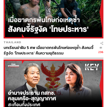
ดังนั้น เพื่อให้คนไทยได้รับรู้ร่วมกัน จึงมีการรวบรวมเงื่อนไข
และข้อเสนอแนะของ OECD โดยความร่วมมือระหว่าง
องค์กรต่อต้านคอร์รัปชันฯ (ACT) คณะกรรมการร่วมภาค
เอกชน 3 สถาบัน (กกร.) แนวร่วมต่อต้านคอร์รัปชันของภาค
เอกชนไทย (CAC) สถาบันเพื่อการยุติธรรมแห่งประเทศไทย
(TIJ) แฮนด์ วิสาหกิจเพื่อสังคม (HAND) ศูนย์ความรู้เพื่อ
ความร่วมมือในการต่อต้านคอร์รัปชันฯ จุฬาฯ (KRAC) ด้วย
การสนับสนุนเป็นอย่างดีจากสำนักพันธกรณีและความร่วม
THAILAND
บทเรียนฆ่าฝัง 5 ศพ เมื่อฆาตกรพ้นโทษก่อเหตุซ้ำ สังคมจี้
มือระหว่างประเทศ ป.ป.ช. รวมถึงผู้บริหาร OECD ใน
236
รัฐงัด ‘โทษประหาร’ คืนความยุติธรรม
ประเทศไทย
ดาวน์โหลดเอกสาร ›
ความสำเร็จในการเข้าเป็นสมาชิก OECD ได้อย่างสง่างาม
จะเกิดขึ้นไม่ได้หากปล่อยให้ภาครัฐลงมือแต่ฝ่ายเดียว จำเป็น
อาศัยการมีส่วนร่วมจากทุกภาคส่วนของสังคม ในการสร้าง
ประเทศให้มีระบบที่เข้มแข็ง ไม่เปิดโอกาสให้ใครโกง
ในบทความตอนที่สองจะชี้ให้เห็นว่า ‘ใครต้องทำอะไร เพื่อไป
ให้ถึงเป้าหมาย’