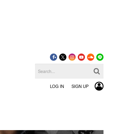
LOG IN
SIGN UP