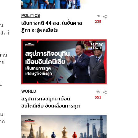
POLITICS
235
เส้นทางคดี 44 สส. ในชั้นศาล
้น
ฎีกา จะรู้ผลเมื่อไร
สัตว์
้าน
ดย
น
WORLD
553
สรุปภารกิจอนุทิน เยือน
อินโดนีเซีย ขับเคลื่อนการทูต
เศรษฐกิจเชิงรุก ประกาศหุ้น
ุน
ส่วนยุทธศาสตร์ไทย –
ออก
อินโดนีเซีย