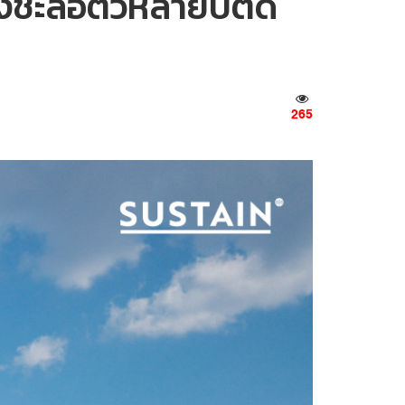
งชะลอตัวหลายปีติด
265