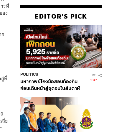
ารที่
มของ
EDITOR'S PICK
าร
POLITICS
ที่
597
มหากาพย์โกงข้อสอบท้องถิ่น
ก่อนเดินหน้าสู่จุดจบในสัปดาห์
นี้
00
ลี่ย
้า