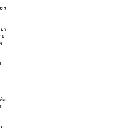
,333
ผลมา
ลาย
ค.
d
คิด
ร
าน