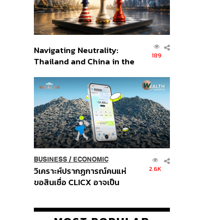
Navigating Neutrality:
189
Thailand and China in the
Age of a New Global
Order
BUSINESS
/
ECONOMIC
2.6K
วิเคราะห์ปรากฏการณ์คนแห่
ขอสินเชื่อ CLICX อาจเป็น
เพียงยอดภูเขาน้ำแข็ง ของ
ปัญหาหนี้ครัวเรือนไทยที่ถูกซุก
ไว้