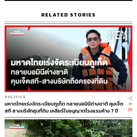
13.7K
RELATED STORIES
ABOUT THE AUTHOR
พรลภัส วุฒิรัตนรักษ์
นักศึกษาฝึกงาน สำนักข่าว THE STANDARD
POLITICS
มหาดไทยเร่งจัดระเบียบภูเก็ต ทลายนอมินีต่างชาติ คุมเจ็ต
20
สกี สางบริษัทฮุบที่ดิน เคลียร์ใบอนุญาตโรงแรมค้าง 7 ปี