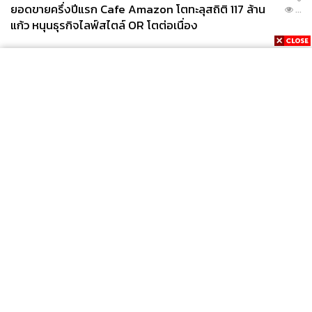
ยอดขายครึ่งปีแรก Cafe Amazon โตทะลุสถิติ 117 ล้าน
...
แก้ว หนุนธุรกิจไลฟ์สไตล์ OR โตต่อเนื่อง
News
Wealth
Pop
Podcast
Video
Now
Opinion
Careers
Events
Privacy
About
Contact
Policy
FOR
ADVERTISING
MEMBERSHIP