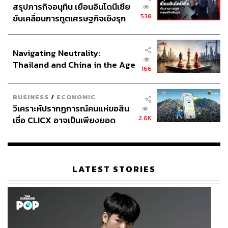
สรุปภารกิจอนุทิน เยือนอินโดนีเซีย
538
ขับเคลื่อนการทูตเศรษฐกิจเชิงรุก
ประกาศหุ้นส่วนยุทธศาสตร์ไทย –
อินโดนีเซีย
Navigating Neutrality:
Thailand and China in the Age
166
of a New Global Order
BUSINESS
/
ECONOMIC
วิเคราะห์ปรากฏการณ์คนแห่ขอสิน
2.6K
เชื่อ CLICX อาจเป็นเพียงยอด
ภูเขาน้ำแข็ง ของปัญหาหนี้ครัว
เรือนไทยที่ถูกซุกไว้
LATEST STORIES