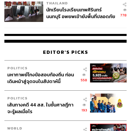
THAILAND
จ่ายหนี้-แอบระบุแบรนด์
นักเรียนโรงเรียนเทพศิรินทร์
778
นนทบุรี อพยพเข้ายังพื้นที่ปลอดภัย
ชั่วคราว หลังเหตุใช้อาวุธปืนภายใน
โรงเรียนคลี่คลาย
EDITOR'S PICKS
POLITICS
มหากาพย์โกงข้อสอบท้องถิ่น ก่อน
558
เดินหน้าสู่จุดจบในสัปดาห์นี้
POLITICS
เส้นทางคดี 44 สส. ในชั้นศาลฎีกา
193
จะรู้ผลเมื่อไร
WORLD