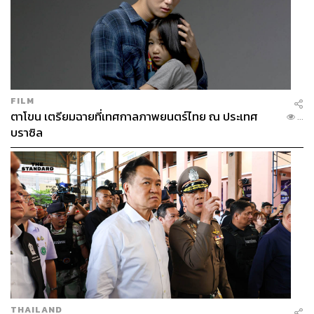
FILM
ตาโขน เตรียมฉายที่เทศกาลภาพยนตร์ไทย ณ ประเทศ
...
บราซิล
THAILAND