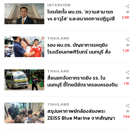
INTERVIEW
ไขรหัสตั้ง ผบ.ตร. ‘ความสามารถ
2.6K
vs อาวุโส’ และอนาคตการปฏิรูปสี
กากี กับ พล.ต.อ. เอก อังสนานนท์
THAILAND
รอง ผบ.ตร. บัญชาการเหตุยิง
1.2K
โรงเรียนเทพศิรินทร์ นนทบุรี สั่ง
ค้นหา 2 รอบยืนยันไร้คนติดค้าง พบ
ศพปู่-ย่าที่บ้านพักผู้ก่อเหตุ
THAILAND
สื่อนอกจับตากราดยิง รร. ใน
1.1K
นนทบุรี ชี้ไทยมีอัตราครอบครองปืน
สูงในระดับต้นของภูมิภาค
THAILAND
สรุปมหากาพย์กล้องส่องพระ
794
ZEISS Blue Marine จากสัญญา
ผลิต 8.3 ล้าน สู่ข้อพิพาท ‘มา
เวลล์ฯ’ ฟ้อง ‘โทน บางแค’ ผิดนัด