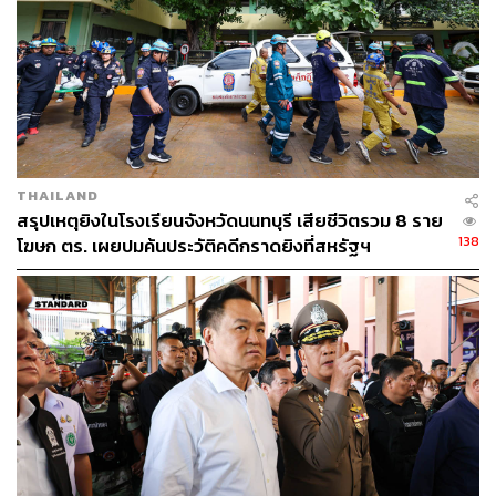
THAILAND
สรุปเหตุยิงในโรงเรียนจังหวัดนนทบุรี เสียชีวิตรวม 8 ราย
138
โฆษก ตร. เผยปมค้นประวัติคดีกราดยิงที่สหรัฐฯ