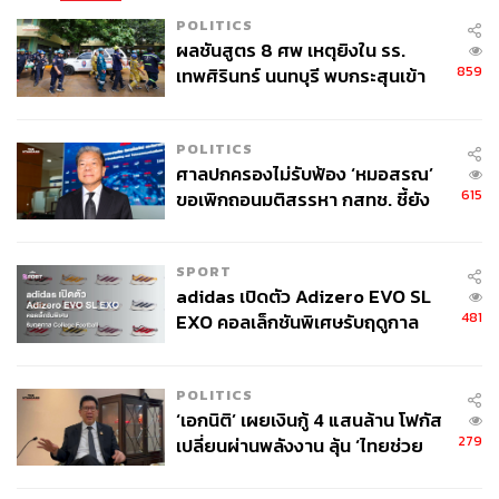
ผันผวนในครั้งนี้ได้ รวมถึงได้ปรับแผนการเชื้อเพลิงให้
POLITICS
สอดคล้องกับสถานการณ์ และกำกับดูแลต้นทุนให้อยู่ในระดับ
ผลชันสูตร 8 ศพ เหตุยิงใน รร.
ที่เหมาะสม เพื่อรักษาเสถียรภาพของระบบไฟฟ้า และบรรเทา
859
เทพศิรินทร์ นนทบุรี พบกระสุนเข้า
ผลกระทบต่อประชาชน และภาคเศรษฐกิจให้มากที่สุด
จุดสำคัญ ‘ศีรษะ-หน้าอก’ ครูถูกยิง
4 นัด จากระยะไกล
POLITICS
ศาลปกครองไม่รับฟ้อง ‘หมอสรณ’
กลไกควบคุมราคา vs ต้นทุนที่แท้จริง
615
ขอเพิกถอนมติสรรหา กสทช. ชี้ยัง
ไม่ใช่ผู้เดือดร้อนเสียหาย
เรื่องที่กระทบปากท้องและคะแนนนิยมทางการเมืองของ
SPORT
adidas เปิดตัว Adizero EVO SL
รัฐบาลมากที่สุด หนีไม่พ้นเรื่อง ‘ราคาสินค้า’ กระทรวง
481
EXO คอลเล็กชันพิเศษรับฤดูกาล
พาณิชย์ในฐานะหน่วยงานหลักกำลังงัดกลไกแทรกแซงตลาด
College Football
ทางกฎหมายมาใช้ขั้นเด็ดขาด
POLITICS
มีการเตรียมเสนอให้ ‘เม็ดพลาสติกและน้ำดื่มบรรจุขวด’ เป็น
‘เอกนิติ’ เผยเงินกู้ 4 แสนล้าน โฟกัส
สินค้าควบคุม 59 รายการ และยกระดับสินค้าจำเป็น อาทิ
279
เปลี่ยนผ่านพลังงาน ลุ้น ‘ไทยช่วย
ข้าวสาร บะหมี่กึ่งสำเร็จรูป อาหารกระป๋อง น้ำปลา สบู่ ผง
ไทยพลัส’ เฟส 2 รอประเมินความ
ซักฟอก ยาสีฟัน เม็ดพลาสติก จากเดิมที่แค่แจ้งเปลี่ยนราคา
เหมาะสม