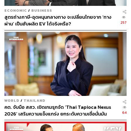
น้ำมันเพื่อรักษาสภาพคล่องในกระเป๋า
ECONOMIC
/
BUSINESS
รัฐบาลจึงเตรียมนำระบบ Dashboard มาใช้รายงานข้อมูล
สูตรถ่างภาษี-อุดหนุนกลางทาง จะเปลี่ยนไทยจาก ‘ทาง
เส้นทางน้ำมันแบบเรียลไทม์ ตั้งแต่โรงกลั่นจนถึงสถานีบริการ
257
ผ่าน’ เป็นฮับผลิต EV ได้จริงหรือ?
ที่จะเปิดให้ดูในช่วงเย็นวันนี้ หรือวันพรุ่งนี้ เพื่อความโปร่งใส
และลดความกังวลใจ ซึ่งคงต้องพิสูจน์กันต่อไปว่า เทคโนโลยี
นี้ควบคู่กับมาตรการทางกฎหมายจะช่วยแก้ปัญหาพฤติกรรม
การกักตุนและบรรเทาความตื่นตระหนกได้อย่างเป็นรูปธรรม
หรือไม่
กลไกสลับเชื้อเพลิงตรึงค่าไฟช่วงวิกฤต
WORLD
/
THAILAND
คต. จับมือ สสว. เปิดเกมรุกจัด ‘Thai Tapioca Nexus
เมื่อหันมามองต้นทุนการผลิตไฟฟ้า ปัญหาไม่ได้อยู่ที่ ‘ของ
64
2026’ เสริมความแข็งแกร่ง ยกระดับความเชื่อมั่นมัน
ขาด’ แต่อยู่ที่ ‘ราคาพุ่ง’ พูลพัฒน์ ลีสมบัติไพบูลย์ โฆษก
สำปะหลังไทยในตลาดโลก
สำนักงานคณะกรรมการกำกับกิจการพลังงาน (กกพ.)
อธิบายว่า ความขัดแย้งทำให้ราคาก๊าซธรรมชาติเหลว พุ่ง