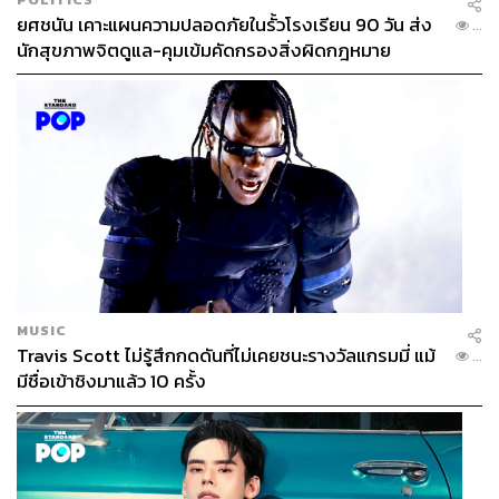
ความจริง และสงครามยืดเยื้อข้ามปี ประเทศไทยจะมีกลไก
ยศชนัน เคาะแผนความปลอดภัยในรั้วโรงเรียน 90 วัน ส่ง
...
เชิงโครงสร้าง (เช่น การปรับโครงสร้างพลังงานระยะยาว
นักสุขภาพจิตดูแล-คุมเข้มคัดกรองสิ่งผิดกฎหมาย
หรือ การเพิ่มขีดความสามารถในการพึ่งพาตนเองด้าน
วัตถุดิบ) ที่พร้อมจะรับมือกับโลกที่ไร้ความแน่นอนใบนี้แล้ว
หรือไม่
นี่คือโจทย์ใหญ่ที่รัฐบาลต้องพิสูจน์ให้เห็น ทำให้ประชาชน
เชื่อมั่นมากกว่าขอความร่วมมือไม่ให้กักตุนสินค้า
TAGS:
พิพัฒน์ รัชกิจประการ
PTT
ดนุชา พิชยนันท์
Key Messages
วิกฤตพลังงาน
LNG
ค่าไฟ
ประเทศไทย
bangchak
กระทรวงพาณิชย์
MUSIC
Energy Shock
Middle East
สินค้าควบคุม
Travis Scott ไม่รู้สึกกดดันที่ไม่เคยชนะรางวัลแกรมมี่ แม้
...
มีชื่อเข้าชิงมาแล้ว 10 ครั้ง