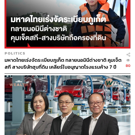
ไม่เพียงเร่งการผลิต เพื่อทำให้มีปริมาณน้ำมันในระบบมาก
ขึ้น ก่อนหน้านี้ พิพัฒน์ รัชกิจประการ รองนายกรัฐมนตรีและ
รัฐมนตรีว่าการกระทรวงคมนาคม ในฐานะผู้อำนวยการ
ศบก. เปิดเผยว่า นายกรัฐมนตรีมีคำสั่งด่วนให้งดเว้นการเก็บ
น้ำมันสำรองที่เดิมจะต้องเพิ่มขึ้นเป็น 3% โดยให้คงไว้ที่ 1%
ตามเดิม เพื่อนำน้ำมันสำรองส่วนนี้ทุ่มเข้าสู่ตลาดให้เพียงพอ
POLITICS
ต่อความต้องการ
มหาดไทยเร่งจัดระเบียบภูเก็ต ทลายนอมินีต่างชาติ คุมเจ็ต
80
สกี สางบริษัทฮุบที่ดิน เคลียร์ใบอนุญาตโรงแรมค้าง 7 ปี
“ภายในสัปดาห์นี้ พวกเราคงจะได้เห็นว่าไม่มีสถานีบริการใด
ที่บอกว่าไม่มีน้ำมันขาย ทางโรงกลั่นต่างๆ ก็พยายามที่จะ
กลั่นให้ได้ที่ 100% บางโรงกลั่นก็อาจจะกลั่นเกินกว่า 100%
เพื่อปล่อยน้ำมันทั้งหมดให้กับผู้ค้าตามมาตรา 7 ไปบรรเทา
และผ่อนคลายให้ผู้ใช้” พิพัฒน์กล่าว
แม้รัฐบาลจะพยายามสื่อสารเพื่อสร้างความมั่นใจและลด
ความตื่นตระหนก แต่ในความเป็นจริง เมื่อมีการประกาศปรับ
ขึ้นราคาน้ำมัน ประชาชนย่อมตอบสนองด้วยการต่อคิวเติม