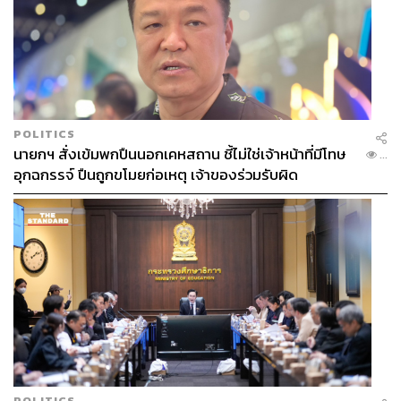
รัฐบาลกำลังซื้อเวลา หรือ กำลังแก้ปัญหาที่ต้นตอ
ปัจจัยทางการเมืองบังคับให้รัฐบาลต้องทำทุกวิถีทางเพื่อไม่ให้
ความตระหนกลุกลาม ไม่ว่าจะเป็นการใช้ Dashboard
POLITICS
นายกฯ สั่งเข้มพกปืนนอกเคหสถาน ชี้ไม่ใช่เจ้าหน้าที่มีโทษ
เช็กสต็อกน้ำมัน, การลดพึ่งพา LNG นำเข้า, การงัดกฎหมาย
...
อุกฉกรรจ์ ปืนถูกขโมยก่อเหตุ เจ้าของร่วมรับผิด
คุมราคาสินค้าขั้นเด็ดขาด ไปจนถึงการเร่งอพยพคนไทยกว่า
1,483 ชีวิตออกจากตะวันออกกลางตามการแถลงของ
กระทรวงการต่างประเทศ
กลไกทั้งหมดนี้สะท้อนให้เห็นว่า รัฐบาลกำลังใช้กลไกการตั้ง
รับและบริหารความเสี่ยงระยะสั้น เพื่อลดแรงกระแทกให้เบา
ที่สุด
แต่คำตอบสูงสุดที่เรากำลังตามหาร่วมกันในฐานะประชาชน
คือ หากสถานการณ์ในตะวันออกกลางตามที่ประธานาธิบดี
สหรัฐฯ หวังไว้ว่าอิหร่านจะชะลอการโจมตี 5 วันนั้นไม่เป็น
POLITICS