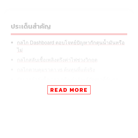
ประเด็นสำคัญ
กลไก Dashboard ตอบโจทย์ปัญหากักตุนน้ำมันหรือ
ไม่
กลไกสลับเชื้อเพลิงตรึงค่าไฟช่วงวิกฤต
กลไกควบคุมราคา vs ต้นทุนที่แท้จริง
รัฐบาลกำลังซื้อเวลา หรือ กำลังแก้ปัญหาที่ต้นตอ
READ MORE
แม้การตั้งศูนย์บริหารและติดตามสถานการณ์การสู้รบใน
ภูมิภาคตะวันออกกลาง (ศบก.) เพื่อเป็นศูนย์กลางในการ
แก้ไขปัญหาเรื่องนี้จะเกิดขึ้นอย่างรวดเร็ว รัฐบาลกำลังงัด
กลไกอะไรออกมา เพื่อแก้ปัญหาไม่ตื่นแตกตื่น