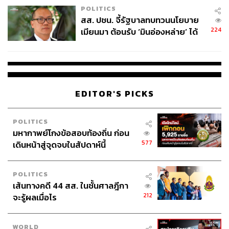
เปลี่ยนเป็น ‘ต้องขออนุญาตก่อนปรับขึ้นราคาทุกครั้ง’ โดยวัน
POLITICS
ที่ 25 มีนาคมนี้จะยกระดับเป็น 71 รายการ
สส. ปชน. จี้รัฐบาลทบทวนนโยบาย
224
เมียนมา ต้อนรับ ‘มินอ่องหล่าย’ ได้
พร้อมกับผุดแคมเปญไทยช่วยไทย ดันสินค้า House Brand
แค่สัญญาว่างเปล่า
และผู้ส่งค้าปลีกออกมาเป็นทางเลือกกระจายสินค้าไปทุก
ภูมิภาคทั่วประเทศ รวมถึงมาตรการธงฟ้ากระจายสินค้า
ราคาประหยัดทั่วประเทศต่อเนื่อง 4 เดือน ตั้งแต่เดือนมีนาคม-
สิงหาคม
EDITOR'S PICKS
อย่างไรก็ตาม ในโลกความเป็นจริงของภาคธุรกิจ ต้นทุน
POLITICS
กำลังวิ่งนำหน้าไปไกลแล้ว ข้อมูลเพิ่มเติมจากการหารือ
มหากาพย์โกงข้อสอบท้องถิ่น ก่อน
ระหว่างอธิบดีกรมการค้าภายในกับ 9 ค่ายผู้ผลิตยักษ์ใหญ่
577
เดินหน้าสู่จุดจบในสัปดาห์นี้
สะท้อนภาพที่น่ากังวลว่า ราคาน้ำมันดิบตลาดโลกอาจพุ่ง
ทะลุ 120-150 เหรียญสหรัฐฯ ต่อบาร์เรล สต็อกเม็ดพลาสติก
POLITICS
ในประเทศอาจหมดลงในเดือนเมษายนนี้ ขณะที่ราคาบรรจุ
เส้นทางคดี 44 สส. ในชั้นศาลฎีกา
ภัณฑ์นำเข้าจากจีนพุ่งขึ้นกิโลกรัมละ 10-15 บาท และกลุ่ม
212
จะรู้ผลเมื่อไร
เคมีภัณฑ์ราคาพุ่งไปแล้วเฉลี่ย 40%
เมื่อสินค้าหลายชนิดต้องใช้พลาสติก การขยับราคาขึ้นจึงเป็น
WORLD