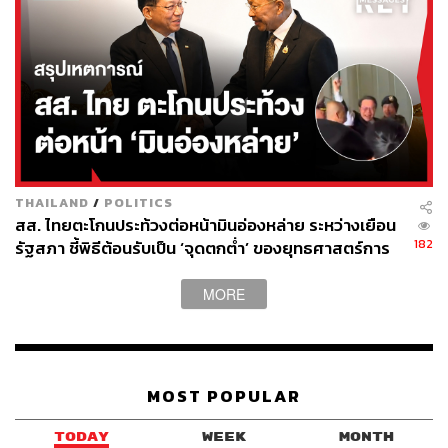
ทะยานจาก 10 เหรียญต่อล้านบีทียู เป็น 25 เหรียญ (เพิ่มขึ้น
2.5 เท่า)
ประกอบกับช่วงเดือนเมษายน-พฤษภาคม เข้าสู่ช่วงหน้าร้อน
ของประเทศไทย มีความต้องการใช้ไฟฟ้าสูงเป็นประจำทุกปี
จึงจำเป็นจะต้องมีการบริหารจัดการทั้งในด้านปริมาณ และ
ราคาอย่างรอบคอบ แม้จะไม่มีความเสี่ยงเรื่องการขนส่ง
เนื่องจากแหล่ง LNG กระจายอยู่ในหลายภูมิภาค ทั้ง
THAILAND
/
POLITICS
ออสเตรเลีย มาเลเซีย สหรัฐอเมริกา แอฟริกา
สส. ไทยตะโกนประท้วงต่อหน้ามินอ่องหล่าย ระหว่างเยือน
182
รัฐสภา ชี้พิธีต้อนรับเป็น ‘จุดตกต่ำ’ ของยุทธศาสตร์การ
กลไกที่รัฐบาลและ กกพ. นำมาใช้รับมือ คือ กลไกความ
ทูตไทย
ยืดหยุ่นของระบบไฟฟ้า แทนที่จะยอมซื้อ LNG ราคาแพงหูฉี่
MORE
รัฐบาลเลือกที่จะสั่งเพิ่มการผลิตไฟฟ้าจากถ่านหิน พลังงานน้ำ
และก๊าซในอ่าวไทยแทน ซึ่งผลลัพธ์ในเดือนมีนาคม 2569 ชี้
ให้เห็นว่าสามารถลดการนำเข้า LNG ลงได้ถึงร้อยละ 70 ของ
1 ลำเรือ
MOST POPULAR
โฆษก กกพ. ย้ำว่า สามารถรองรับสถานการณ์ที่มีความ
TODAY
WEEK
MONTH