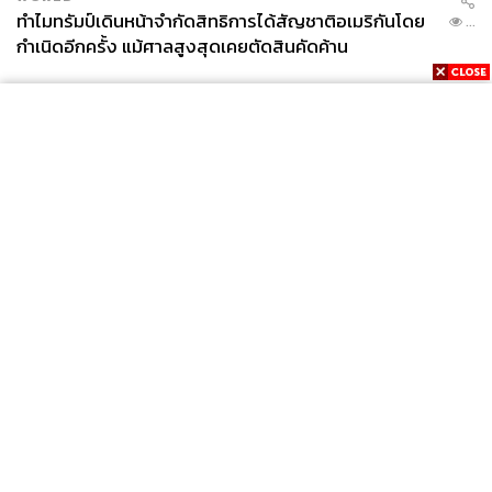
ทำไมทรัมป์เดินหน้าจำกัดสิทธิการได้สัญชาติอเมริกันโดย
...
กำเนิดอีกครั้ง แม้ศาลสูงสุดเคยตัดสินคัดค้าน
News
Wealth
Pop
Podcast
Video
Now
Opinion
Careers
Events
Privacy
About
Contact
Policy
FOR
ADVERTISING
MEMBERSHIP