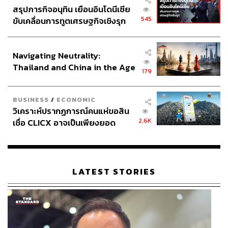
สรุปภารกิจอนุทิน เยือนอินโดนีเซีย
เรื่องที่เลี่ยงไม่ได้
545
ขับเคลื่อนการทูตเศรษฐกิจเชิงรุก
ประกาศหุ้นส่วนยุทธศาสตร์ไทย –
ความตึงเครียดระหว่าง ‘กลไกการเมืองที่ต้องการกดราคา’
อินโดนีเซีย
กับ ‘กลไกตลาดที่ต้นทุนพุ่งกระฉูด’ นำมาซึ่งความสับสน
Navigating Neutrality:
สินค้าคลาสสิกที่สุดคือกรณีของบะหมี่กึ่งสำเร็จรูป ดัชนีชี้วัด
Thailand and China in the Age
ความอยู่รอดของคนไทย
179
of a New Global Order
เมื่อสมาชิกวุฒิสภา (สว.) ท่านหนึ่งอภิปรายว่า มาม่ากำลังจะ
BUSINESS
/
ECONOMIC
ปรับขึ้นราคา ร้อนถึง พันธ์ พะเนียงเวทย์ ผู้จัดการใหญ่
วิเคราะห์ปรากฏการณ์คนแห่ขอสิน
บมจ.ไทยเพรซิเดนท์ฟูดส์ ต้องออกมาโพสต์ระบุว่า “อะไรคือ
2.6K
เชื่อ CLICX อาจเป็นเพียงยอด
ข่าวมาม่าเตรียมขึ้นราคา ทางนี้ยังไม่เห็นจะรู้เรื่อง ในสภาไป
ภูเขาน้ำแข็ง ของปัญหาหนี้ครัว
เอาที่ไหนมาพูด อันนี้ไม่ทราบได้”
เรือนไทยที่ถูกซุกไว้
การแบกรับต้นทุนของผู้ผลิตที่ยังคาดการณ์ตอนจบไม่ได้ จะ
LATEST STORIES
นำไปสู่ภาวะของขาดชั้นวาง หรือการดันราคาให้สูงขึ้นอย่าง
ที่ภาคประชาชนและภาครัฐกังวลหรือไม่ ก็ขึ้นอยู่กับการ
จัดการของภาครัฐในเวลานี้