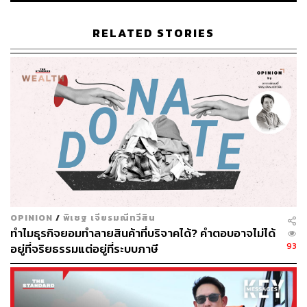
วันนี้ (24 มีนาคม) ดนุชา พิชยนันท์ เลขาธิการสภาพัฒนา
เศรษฐกิจและสังคมแห่งชาติ ระบุชัดเจนว่า ขณะนี้โรงกลั่นทั้ง
RELATED STORIES
5 แห่ง กำลังเร่งกำลังการผลิตเต็มที่ (ขยายได้ไม่เกิน 10%
จากฐาน 175 ล้านลิตรต่อวัน) โดย ปตท. และบางจาก เพิ่ม
กำลังการผลิตไปแล้ว 9%
กลยุทธ์สำคัญคือการกระจายน้ำมันไปยังจ๊อบเบอร์ (Jobber-ผู้
ค้าส่ง) เพื่อป้องกันไม่ให้ภาคอุตสาหกรรมรายใหญ่เข้ามาแย่ง
เติมน้ำมันในสถานีบริการของประชาชนทั่วไป จนทำให้เกิด
ภาวะขาดแคลน
ส่วนทำไมไทยยังต้องส่งออกน้ำมันให้เพื่อนบ้านในยามวิกฤต
ดนุชาได้ให้คำตอบที่สะท้อนถึง กลไกพึ่งพาอาศัยทางพลังงาน
OPINION
/
พิเชฐ เจียรมณีทวีสิน
ระดับภูมิภาค ว่า “ไทยจำกัดการส่งน้ำมันไปยังลาวกับเมีย
ทำไมธุรกิจยอมทำลายสินค้าที่บริจาคได้? คำตอบอาจไม่ได้
นมาเท่านั้น ส่วนสาเหตุที่ต้องส่งไปลาว เนื่องจากไทยยังมี
93
อยู่ที่จริยธรรมแต่อยู่ที่ระบบภาษี
ความผูกพันในเรื่องพลังงานไฟฟ้าที่ต้องใช้จากลาว ส่วนเมีย
นมาส่งไป 3 แสนกว่าลิตร เนื่องจากจำเป็นต้องไปใช้ในแท่น
ขุดเจาะก๊าซธรรมชาติ และจะถูกส่งเข้ามาที่โรงไฟฟ้าราชบุรี
เพื่อผลิตพลังงานไฟฟ้าให้กับภาคกลางและภาคใต้”