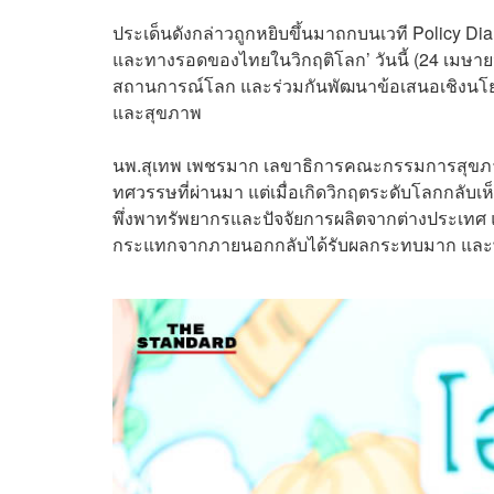
ประเด็นดังกล่าวถูกหยิบขึ้นมาถกบนเวที Policy Di
และทางรอดของไทยในวิกฤติโลก’ วันนี้ (24 เมษายน
สถานการณ์โลก และร่วมกันพัฒนาข้อเสนอเชิงนโยบาย
และสุขภาพ
นพ.สุเทพ เพชรมาก เลขาธิการคณะกรรมการสุขภาพ
ทศวรรษที่ผ่านมา แต่เมื่อเกิดวิกฤตระดับโลกกลับเห
พึ่งพาทรัพยากรและปัจจัยการผลิตจากต่างประเทศ แม
กระแทกจากภายนอกกลับได้รับผลกระทบมาก และพึ่ง