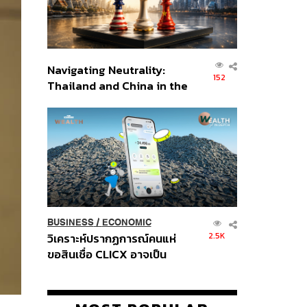
Navigating Neutrality:
152
Thailand and China in the
Age of a New Global
Order
BUSINESS
/
ECONOMIC
2.5K
วิเคราะห์ปรากฏการณ์คนแห่
ขอสินเชื่อ CLICX อาจเป็น
เพียงยอดภูเขาน้ำแข็ง ของ
ปัญหาหนี้ครัวเรือนไทยที่ถูกซุก
ไว้