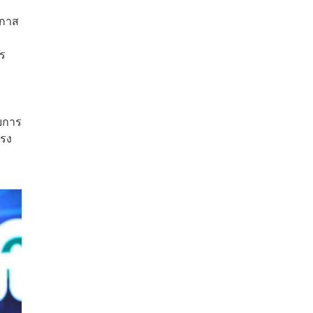
กาส
าร
ับการ
แรง