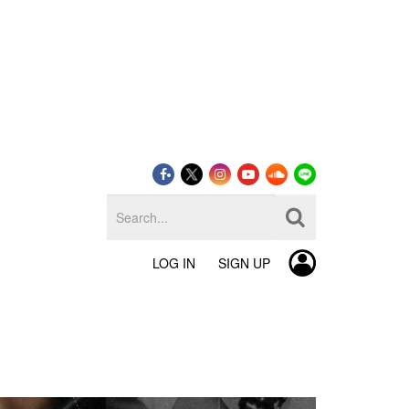
LOG IN
SIGN UP