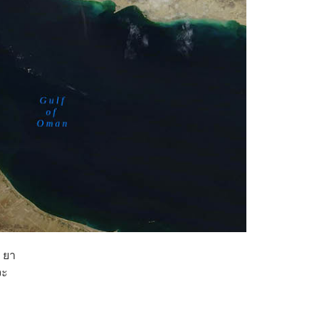
 ยา
จะ