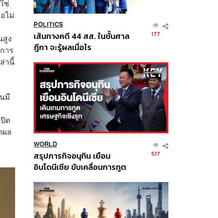
ใช่
ือไม่
POLITICS
177
เส้นทางคดี 44 สส. ในชั้นศาล
นสูง
ฎีกา จะรู้ผลเมื่อไร
นการ
านี้
นมี
ปิด
ิดผล
WORLD
517
สรุปภารกิจอนุทิน เยือน
อินโดนีเซีย ขับเคลื่อนการทูต
เศรษฐกิจเชิงรุก ประกาศหุ้น
ส่วนยุทธศาสตร์ไทย –
อินโดนีเซีย