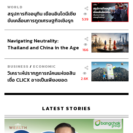
WORLD
สรุปภารกิจอนุทิน เยือนอินโดนีเซีย
539
ขับเคลื่อนการทูตเศรษฐกิจเชิงรุก
ประกาศหุ้นส่วนยุทธศาสตร์ไทย –
อินโดนีเซีย
Navigating Neutrality:
Thailand and China in the Age
166
of a New Global Order
BUSINESS
/
ECONOMIC
วิเคราะห์ปรากฏการณ์คนแห่ขอสิน
2.6K
เชื่อ CLICX อาจเป็นเพียงยอด
ภูเขาน้ำแข็ง ของปัญหาหนี้ครัว
เรือนไทยที่ถูกซุกไว้
LATEST STORIES