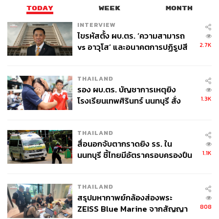
TODAY
WEEK
MONTH
INTERVIEW
ไขรหัสตั้ง ผบ.ตร. ‘ความสามารถ
2.7K
vs อาวุโส’ และอนาคตการปฏิรูปสี
กากี กับ พล.ต.อ. เอก อังสนานนท์
THAILAND
รอง ผบ.ตร. บัญชาการเหตุยิง
1.3K
โรงเรียนเทพศิรินทร์ นนทบุรี สั่ง
ค้นหา 2 รอบยืนยันไร้คนติดค้าง พบ
ศพปู่-ย่าที่บ้านพักผู้ก่อเหตุ
THAILAND
สื่อนอกจับตากราดยิง รร. ใน
1.1K
นนทบุรี ชี้ไทยมีอัตราครอบครองปืน
สูงในระดับต้นของภูมิภาค
THAILAND
สรุปมหากาพย์กล้องส่องพระ
808
ZEISS Blue Marine จากสัญญา