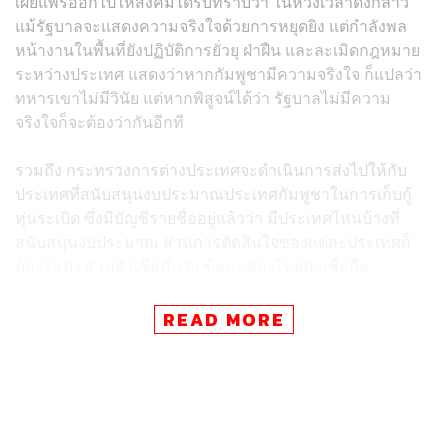
เผยแพร่ออกไปให้สังคมได้รับทราบว่า ในห้วงเวลาดังกล่าว
แม้รัฐบาลจะแสดงความจริงใจด้วยการหยุดยิง แต่กำลังพล
หน้างานในพื้นที่ยังปฏิบัติการยั่วยุ ฝ่าฝืน และละเมิดกฎหมาย
ระหว่างประเทศ แสดงว่าหากกัมพูชามีความจริงใจ ก็แปลว่า
ทหารเขาไม่มีวินัย แต่หากพิสูจน์ได้ว่า รัฐบาลไม่มีความ
จริงใจก็จะต้องว่ากันอีกที
รวมถึง กระทรวงการต่างประเทศจะดำเนินการส่งไปให้กับ
ประเทศที่สนับสนุนงบประมาณประเทศกัมพูชาในการเก็บกู้
ทุ่นระเบิด ซึ่งมีบัญชีรายชื่ออยู่แล้วว่า มีประเทศไหนบ้างที่
สนับสนุนงบประมาณ ส่วนการตัดสินใจของแต่ละประเทศก็
ต้องรอฟัง ส่วนตัวเชื่อมั่นว่า ข้อมูลของไทยน่าเชื่อถือ
ส่วนอีกเรื่องที่ทำ คือ คณะกรรมการอนุสัญญาออตตาวา ที่
READ MORE
ควบคุมเรื่องทุ่นระเบิดที่มีคณะกรรมการใหญ่อยู่ที่กรุงเจนีวา
ซึ่งได้รับทราบจากกระทรวงการต่างประเทศว่าคณะ
กรรมการใหญ่ได้ขอหลักฐานเพิ่มเติมมาเรื่อยๆ ฉะนั้นเราก็จะ
ส่งหลักฐานไปประกอบ