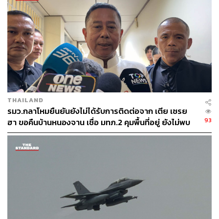
เรายึดมั่นในข้อเท็จจริง เครดิตจะเป็นสิ่งที่สังคมเชื่อถือ ไม่ว่า
จะเป็นระดับประเทศ หรือระดับการทำงานของสื่อมวลชน
ประชาชนก็จะมีดุลยพินิจว่าจริงหรือไม่จริง ไม่ใช่จะมา
บิดเบือนง่ายๆ เพียงแต่เขาอาจจะชอบหรือสะใจ แต่เขารู้ว่าอัน
นี้ไม่จริง
ส่วน ARMAC ที่มีประธานเป็นชาวกัมพูชา พล.อ. ณัฐพล
ยืนยันว่า ไม่มีปัญหาในการร่วมมือ แม้ประเทศกัมพูชาเป็น
ประธาน แต่ยังมีอีก 9-10 ประเทศสมาชิกเป็นชาติอื่น พร้อม
THAILAND
ย้ำด้วยว่าขณะที่ได้มีการใช้ผู้สังเกตการณ์ชั่วคราว (IOT) จาก
รมว.กลาโหมยืนยันยังไม่ได้รับการติดต่อจาก เตีย เซรย
8 ประเทศอาเซียน อยู่แต่ยังไม่มีการเพิ่มทูตทหารเข้ามา ส่วน
93
ฮา ขอคืนบ้านหนองจาน เชื่อ มทภ.2 คุมพื้นที่อยู่ ยังไม่พบ
กลุ่มคณะผู้สังเกตการณ์อาเซียน (AOT) นั้น จะต้องได้รับ
รถถังจีนประชิดชายแดน
ความเห็นชอบทั้งจากไทยและกัมพูชา ซึ่งกระทรวงการต่าง
ประเทศกำลังศึกษาอยู่ หากจะดำเนินการจะต้องให้คณะ
รัฐมนตรีอนุมัติ หรือให้ที่ประชุมสภาพิจารณาหรือไม่
TAGS:
Fake News
ณัฐพล นาคพาณิชย์
การประชุมคณะกรรมการชายแดนทั่วไป (General
Border Committee: GBC)
สถานการณ์ไทย-กัมพูชา