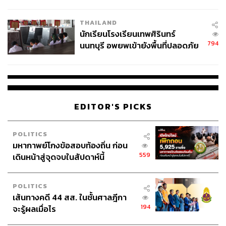
ผลิต 8.3 ล้าน สู่ข้อพิพาท ‘มา
เวลล์ฯ’ ฟ้อง ‘โทน บางแค’ ผิดนัด
THAILAND
จ่ายหนี้-แอบระบุแบรนด์
นักเรียนโรงเรียนเทพศิรินทร์
794
นนทบุรี อพยพเข้ายังพื้นที่ปลอดภัย
ชั่วคราว หลังเหตุใช้อาวุธปืนภายใน
โรงเรียนคลี่คลาย
EDITOR'S PICKS
POLITICS
มหากาพย์โกงข้อสอบท้องถิ่น ก่อน
559
เดินหน้าสู่จุดจบในสัปดาห์นี้
POLITICS
เส้นทางคดี 44 สส. ในชั้นศาลฎีกา
194
จะรู้ผลเมื่อไร