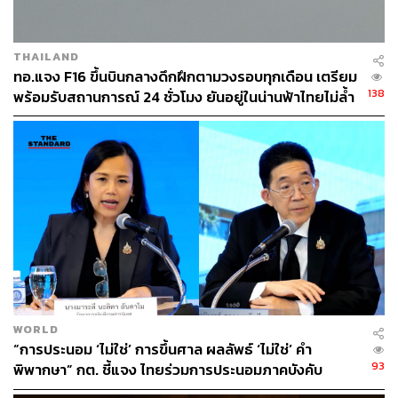
THAILAND
ทอ.แจง F16 ขึ้นบินกลางดึกฝึกตามวงรอบทุกเดือน เตรียม
138
พร้อมรับสถานการณ์ 24 ชั่วโมง ยันอยู่ในน่านฟ้าไทยไม่ล้ำ
เขตแดนเพื่อนบ้าน
186
ABOUT THE AUTHOR
THE STANDARD TEAM
กองบรรณาธิการ THE STANDARD
ABOUT THE PHOTOGRAPHER
WORLD
ณาฌารัฐ ภักดีอาสา
“การประนอม ‘ไม่ใช่’ การขึ้นศาล ผลลัพธ์ ‘ไม่ใช่’ คำ
ช่างภาพข่าว ประจำสำนักข่าว THE
93
พิพากษา” กต. ชี้แจง ไทยร่วมการประนอมภาคบังคับ
STANDARD