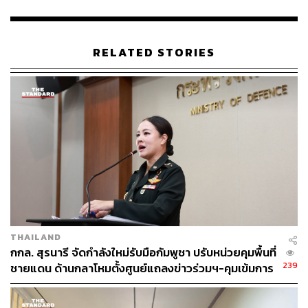
เราจะไม่เอากำลังจากนอกภูมิภาคอาเซียนเข้ามา ซึ่งในส่วน
ของจีนและสหรัฐอเมริกาก็จะเป็นแค่ผู้สังเกตการณ์เท่านั้น
RELATED STORIES
“ฝ่ายความมั่นคงของเรายึดนโยบายสมดุลมาโดยตลอด และ
เป็นนโยบายที่ทำให้เราอยู่ได้จนถึงทุกวันนี้ เพราะตราบใดที่
เรายอมรับให้ประเทศหนึ่งเข้ามา ก็จะมีประเทศอื่นๆ เสนอเข้า
มาอีก จะกลายเป็นความยุ่งเหยิง ยืนยันว่าเราคิดทุกด้าน”
พล.อ. ณัฐพลกล่าวว่า ในบทบาทของเราจะเน้นในเรื่อง
ทวิภาคี ส่วนถ้าเป็นพหุภาคีอื่นๆ ก็ขอให้อยู่ในประเทศ
อาเซียน เพราะเราต้องทำให้ทั่วโลกเห็นว่าอาเซียนเราดูแล
กันเองได้ไม่ใช่แค่เรื่องการทหารอย่างเดียว และส่วนตัวมั่นใจ
ในความพร้อมของกองทัพว่าพร้อมตลอดเวลา ดังนั้นไม่ต้อง
กังวล
THAILAND
กกล. สุรนารี จัดกำลังใหม่รับมือกัมพูชา ปรับหน่วยคุมพื้นที่
ส่วนกรณีที่กัมพูชาอ้างว่า คลิปวางระเบิดทุ่นระเบิดที่ออกมา
239
ชายแดน ด้านกลาโหมตั้งศูนย์แถลงข่าวร่วมฯ-คุมเข้มการ
เป็นการจัดฉากของฝ่ายไทย พล.อ. ณัฐพลกล่าวว่า
ใช้โซเชียลของกำลังพล
ศบ.ทก.ยึดถือความจริงไปสู้กับ Fake News ตราบใดก็ตามที่